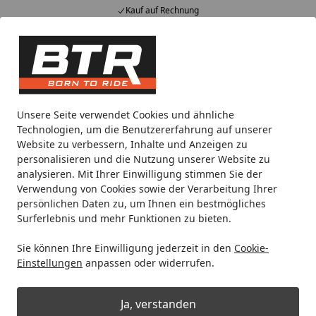
Kauf auf Rechnung
Alle Produkte
Mein Konto
Wunschl
Eink
Hotline
4,85
/ 5
Suchen
Noch 12 Stunden und 27 Minuten
Unsere Seite verwendet Cookies und ähnliche
Spare bis zu 35% auf EVOLIFT® Zentralständer
Technologien, um die Benutzererfahrung auf unserer
von BTR!
Website zu verbessern, Inhalte und Anzeigen zu
personalisieren und die Nutzung unserer Website zu
analysieren. Mit Ihrer Einwilligung stimmen Sie der
Motorradteile & Ersatzteile
Bremsen
Bremsbeläge
SBS
Verwendung von Cookies sowie der Verarbeitung Ihrer
Startseite
persönlichen Daten zu, um Ihnen ein bestmögliches
SBS Scooterbelag 190HF Street
Surferlebnis und mehr Funktionen zu bieten.
Ceramic
Sie können Ihre Einwilligung jederzeit in den
Cookie-
Einstellungen
anpassen oder widerrufen.
Ja, verstanden