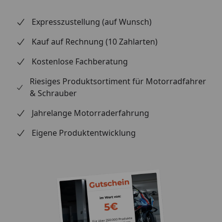
führenden Spezialisten für Zweirad-Bremstechnik –
mit Erstausrüster-Qualität, eigener Entwicklung und
Expresszustellung (auf Wunsch)
Fertigung in Europa sowie Erfahrung aus dem
professionellen Rennsport. Ob Straße / Alltag und
Kauf auf Rechnung (10 Zahlarten)
Touring – mit der SBS-Formnummer 190 finden Sie
Kostenlose Fachberatung
über die SBS-Anwendungsliste schnell heraus, ob
dieser Belag zu Ihrem Fahrzeug passt. Vertrauen Sie
Riesiges Produktsortiment für Motorradfahrer
beim Bremsen auf die Erfahrung des dänischen
& Schrauber
Spezialisten.
Jahrelange Motorraderfahrung
Eigene Produktentwicklung