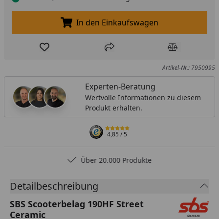
In den Einkaufswagen
In den Einkaufswagen legen
Produkt zur Wunschliste hinzufügen
Teilen
Produkt Ver
Artikel-Nr.: 7950995
Experten-Beratung
Wertvolle Informationen zu diesem
Produkt erhalten.
4,85
/ 5
Über 20.000 Produkte
Detailbeschreibung
SBS Scooterbelag 190HF Street
Ceramic