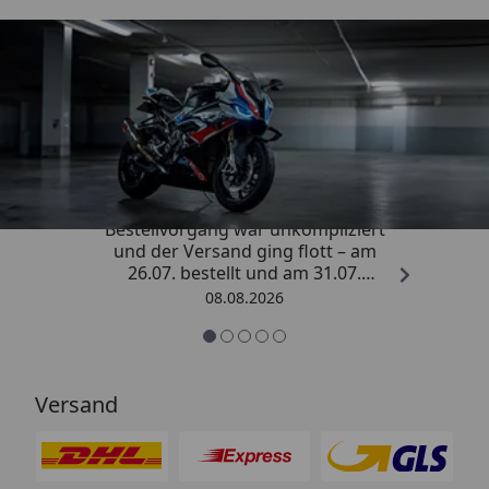
Trusted Shops
4,85
/ 5
„Sehr zufriedener Kauf! Der
Bestellvorgang war unkompliziert
und der Versand ging flott – am
26.07. bestellt und am 31.07.
geliefert. Die Abdeckplane
08.08.2026
entspricht genau der
Beschreibung und schützt
hervorragend. Absolute
Empfehlung!“
Versand