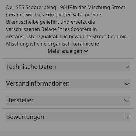
Der SBS Scooterbelag 190HF in der Mischung Street
Ceramic wird als kompletter Satz für eine
Bremsscheibe geliefert und ersetzt die
verschlissenen Beläge Ihres Scooters in
Erstausrüster-Qualität. Die bewährte Street-Ceramic-
Mischung ist eine organisch-keramische
Reibmischung, die für den täglichen Einsatz auf der
Mehr anzeigen
Straße entwickelt wurde. Sie überzeugt durch einen
gut dosierbaren, gleichmäßigen Biss, leises und
Technische Daten
komfortables Bremsverhalten sowie besonders
geringen Verschleiß an der Bremsscheibe. Damit ist
Versandinformationen
sie die ideale Wahl für Alltag, Pendelstrecke und Tour.
Alle SBS Bremsbeläge werden asbestfrei gefertigt,
Hersteller
durchlaufen eine strenge Qualitätskontrolle und sind
exakt auf die jeweilige Bremsanlage abgestimmt – für
Bewertungen
passgenaue Montage ohne Nacharbeit. SBS aus
Dänemark entwickelt und fertigt seit 1964 Reibbeläge
für Motorräder und ist heute einer der weltweit