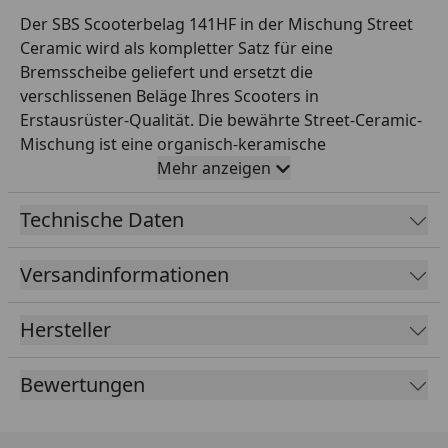
Der SBS Scooterbelag 141HF in der Mischung Street
Ceramic wird als kompletter Satz für eine
Bremsscheibe geliefert und ersetzt die
verschlissenen Beläge Ihres Scooters in
Erstausrüster-Qualität. Die bewährte Street-Ceramic-
Mischung ist eine organisch-keramische
Reibmischung, die für den täglichen Einsatz auf der
Mehr anzeigen
Straße entwickelt wurde. Sie überzeugt durch einen
gut dosierbaren, gleichmäßigen Biss, leises und
Technische Daten
komfortables Bremsverhalten sowie besonders
geringen Verschleiß an der Bremsscheibe. Damit ist
Versandinformationen
sie die ideale Wahl für Alltag, Pendelstrecke und Tour.
Alle SBS Bremsbeläge werden asbestfrei gefertigt,
Hersteller
durchlaufen eine strenge Qualitätskontrolle und sind
exakt auf die jeweilige Bremsanlage abgestimmt – für
Bewertungen
passgenaue Montage ohne Nacharbeit. SBS aus
Dänemark entwickelt und fertigt seit 1964 Reibbeläge
für Motorräder und ist heute einer der weltweit