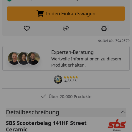
In den Einkaufswagen
In den Einkaufswagen legen
Produkt zur Wunschliste hinzufügen
Teilen
Produkt Ver
Artikel-Nr.: 7949579
Experten-Beratung
Wertvolle Informationen zu diesem
Produkt erhalten.
4,85
/ 5
Über 20.000 Produkte
Detailbeschreibung
SBS Scooterbelag 141HF Street
Ceramic