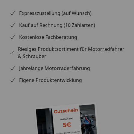
führenden Spezialisten für Zweirad-Bremstechnik –
mit Erstausrüster-Qualität, eigener Entwicklung und
Expresszustellung (auf Wunsch)
Fertigung in Europa sowie Erfahrung aus dem
professionellen Rennsport. Ob Straße / Alltag und
Kauf auf Rechnung (10 Zahlarten)
Touring – mit der SBS-Formnummer 141 finden Sie
Kostenlose Fachberatung
über die SBS-Anwendungsliste schnell heraus, ob
dieser Belag zu Ihrem Fahrzeug passt. Vertrauen Sie
Riesiges Produktsortiment für Motorradfahrer
beim Bremsen auf die Erfahrung des dänischen
& Schrauber
Spezialisten.
Jahrelange Motorraderfahrung
Eigene Produktentwicklung