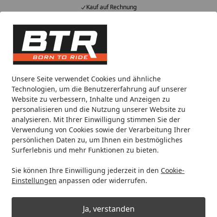
Kauf auf Rechnung
Alle Produkte
Mein Konto
Wunschl
Eink
Hotline
4,85
/ 5
Suchen
Noch 2 Tage und 11 Stunden
Unsere Seite verwendet Cookies und ähnliche
Spare bis zu 35% auf EVOLIFT® Zentralständer
Technologien, um die Benutzererfahrung auf unserer
von BTR!
Website zu verbessern, Inhalte und Anzeigen zu
personalisieren und die Nutzung unserer Website zu
analysieren. Mit Ihrer Einwilligung stimmen Sie der
Motorradteile & Ersatzteile
Bremsen
Bremsbeläge
SBS
Verwendung von Cookies sowie der Verarbeitung Ihrer
Startseite
persönlichen Daten zu, um Ihnen ein bestmögliches
SBS Scooterbelag 141HF Street
Surferlebnis und mehr Funktionen zu bieten.
Ceramic
Sie können Ihre Einwilligung jederzeit in den
Cookie-
Einstellungen
anpassen oder widerrufen.
Ja, verstanden