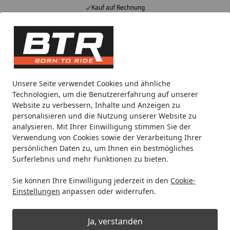
Kauf auf Rechnung
Alle Produkte
Mein Konto
Wunschl
Eink
Hotline
4,85
/ 5
Suchen
Noch 22 Stunden und 34 Minuten
Unsere Seite verwendet Cookies und ähnliche
Spare bis zu 35% auf EVOLIFT® Zentralständer
Technologien, um die Benutzererfahrung auf unserer
von BTR!
Website zu verbessern, Inhalte und Anzeigen zu
personalisieren und die Nutzung unserer Website zu
analysieren. Mit Ihrer Einwilligung stimmen Sie der
Motorradteile & Ersatzteile
Kraftübertragung
Kettensch
Verwendung von Cookies sowie der Verarbeitung Ihrer
Startseite
persönlichen Daten zu, um Ihnen ein bestmögliches
RK Kettenschloss GB520XSO2 Color
Surferlebnis und mehr Funktionen zu bieten.
Sie können Ihre Einwilligung jederzeit in den
Cookie-
Einstellungen
anpassen oder widerrufen.
Ja, verstanden