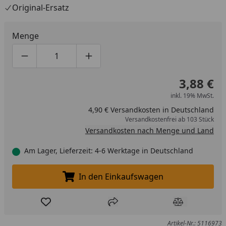
Original-Ersatz
Menge
Produktmenge um eins verringern
Produktmenge manuell eingeben
Produktmenge um eins erhöhen
3,88 €
inkl. 19% MwSt.
4,90 € Versandkosten in Deutschland
Versandkostenfrei ab 103 Stück
Versandkosten nach Menge und Land
Am Lager, Lieferzeit: 4-6 Werktage in Deutschland
In den Einkaufswagen
In den Einkaufswagen legen
Produkt zur Wunschliste hinzufügen
Teilen
Produkt Ver
Artikel-Nr.: 5116973