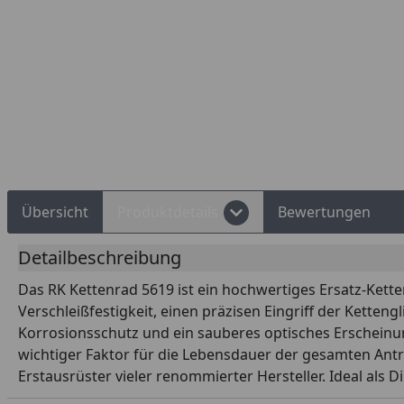
d Shops Käuferschutz
Über 10 Zahlungsarten
Übersicht
Produktdetails
Bewertungen
Detailbeschreibung
Das RK Kettenrad 5619 ist ein hochwertiges Ersatz-Kette
Verschleißfestigkeit, einen präzisen Eingriff der Kette
Korrosionsschutz und ein sauberes optisches Erscheinun
wichtiger Faktor für die Lebensdauer der gesamten Antri
Erstausrüster vieler renommierter Hersteller. Ideal al