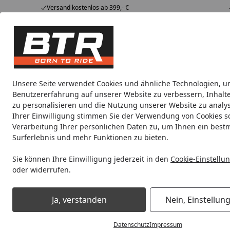
Versand kostenlos ab 399,- €
Hotline
07051 / 9 222 5959
4,85
/ 5
Mi-Fr. 8-12 Uhr
2.009 Bewertungen
Tipps &
BTR
Alle Produkte
Marken
Alle Produkte
Tricks
Produktwelt
Unsere Seite verwendet Cookies und ähnliche Technologien, u
Benutzererfahrung auf unserer Website zu verbessern, Inhalt
Motorradteile & Ersatzteile
Anbauteile
Auspuff
zu personalisieren und die Nutzung unserer Website zu analys
Ihrer Einwilligung stimmen Sie der Verwendung von Cookies s
Verarbeitung Ihrer persönlichen Daten zu, um Ihnen ein best
Noch 10 Stunden und 1 Minute
Spare b
Surferlebnis und mehr Funktionen zu bieten.
Sie können Ihre Einwilligung jederzeit in den
Cookie-Einstellu
oder widerrufen.
Motorradteile & Ersatzteile
Kraftübertragung
Kettenrad
Ja, verstanden
Nein, Einstellun
Startseite
Datenschutz
Impressum