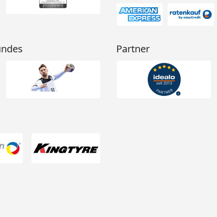
undes
Partner