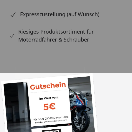
Expresszustellung (auf Wunsch)
Riesiges Produktsortiment für
Motorradfahrer & Schrauber