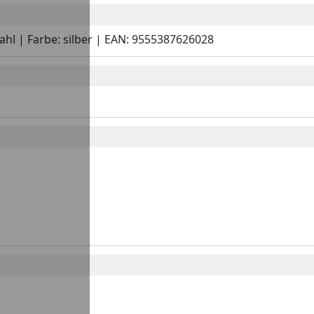
tahl | Farbe: silber | EAN: 9555387626028