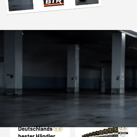
Trusted Shops
„Sehr zufriedener
Bestellvorgang war 
und der Versand gin
26.07. bestellt un
4,85
/ 5
2.009 Bewertungen
geliefert. Die Ab
08.08.202
entspricht ge
Beschreibung un
hervorragend. 
Empfehlun
Auszeichnungen