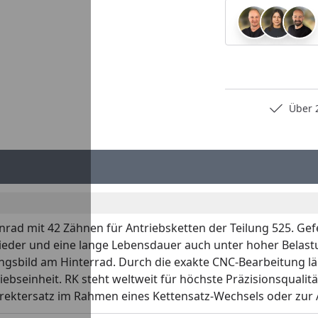
Persönliche Fachberatung
Über 2
nrad mit 42 Zähnen für Antriebsketten der Teilung 525. Gef
nglieder und eine lange Lebensdauer auch unter hoher Belast
gsbild am Hinterrad. Durch die exakte CNC-Bearbeitung läu
ebseinheit. RK steht weltweit für höchste Präzisionsqualitä
s Direktersatz im Rahmen eines Kettensatz-Wechsels oder zu