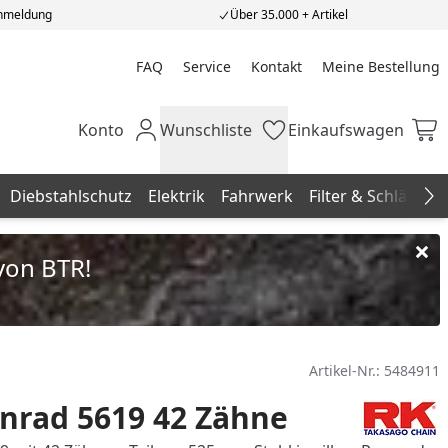
Anmeldung
Über 35.000 + Artikel
FAQ
Service
Kontakt
Meine Bestellung
Meine Bestellung
Konto
Wunschliste
Einkaufswagen
Mein Konto
Wunschliste
Einkaufswagen
Diebstahlschutz
Elektrik
Fahrwerk
Filter & Schläuche
Na
von BTR!
Artikel-Nr.:
5484911
nrad 5619 42 Zähne