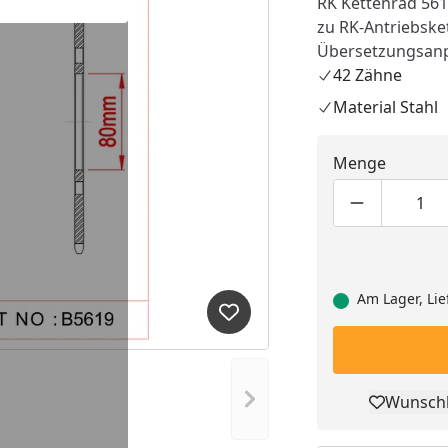
RK Kettenrad 5619
zu RK-Antriebske
Übersetzungsan
42 Zähne
Material Stahl
Menge
Produktmen
Pro
Am Lager, Lie
Produkt zur Wunschliste hi
Nächstes Bild anzeigen
Wunschl
Pro