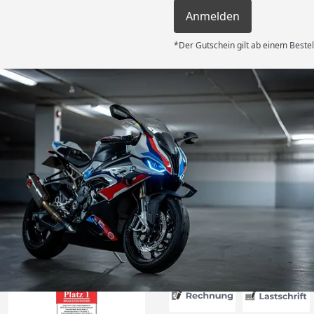
Anmelden
*Der Gutschein gilt ab einem Bestel
Versand
 Kauf! Der
unkompliziert
g flott – am
d am 31.07.
deckplane
6
nau der
d schützt
Absolute
g!“
Akzeptierte Zahlungsa