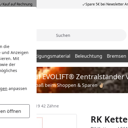
Kauf auf Rechnung
Spare 5€ bei Newsletter 
Suche
m die
e und Anzeigen
Batterien
Befestigungsmaterial
Beleuchtung
Bremsen
ieren. Mit
owie der
mögliches
is zu 35% auf EVOLIFT® Zentralständer 
Viel Spaß beim Shoppen & Sparen ✌🏼
ngen
anpassen
RK Kettenrad 5619 42 Zähne
gen öffnen
RK Kette