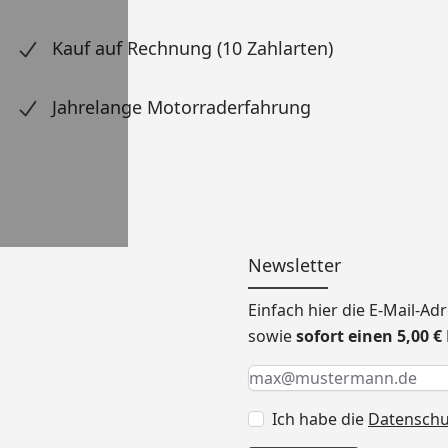
Kauf auf Rechnung (10 Zahlarten)
Jahrelange Motorraderfahrung
Newsletter
Einfach hier die E-Mail-A
sowie
sofort einen 5,00 
Keine Eingabe erforderlic
Eingabe erforderlich
E-Mail *
Ich habe die
Datensch