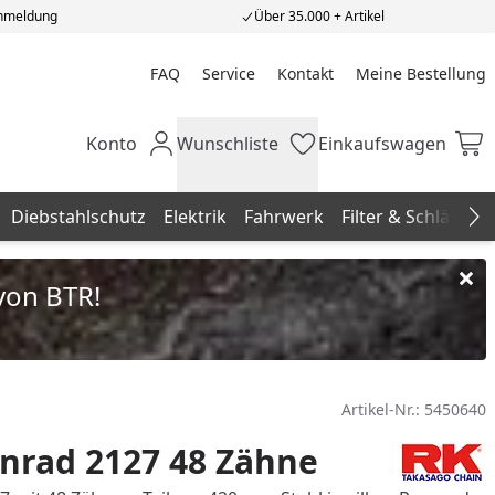
Anmeldung
Über 35.000 + Artikel
FAQ
Service
Kontakt
Meine Bestellung
Meine Bestellung
Konto
Wunschliste
Einkaufswagen
Mein Konto
Wunschliste
Einkaufswagen
Diebstahlschutz
Elektrik
Fahrwerk
Filter & Schläuche
Na
von BTR!
Artikel-Nr.:
5450640
nrad 2127 48 Zähne