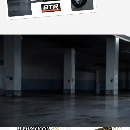
Trusted Shops
„Sehr zufriedener
Bestellvorgang war 
und der Versand gin
26.07. bestellt un
4,85
/ 5
2.008 Bewertungen
geliefert. Die Ab
08.08.202
entspricht ge
Beschreibung un
hervorragend. 
Empfehlun
Auszeichnungen