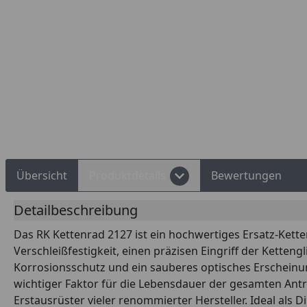
d Shops Käuferschutz
Über 10 Zahlungsarten
Übersicht
Produktdetails
Bewertungen
Detailbeschreibung
Das RK Kettenrad 2127 ist ein hochwertiges Ersatz-Kette
Verschleißfestigkeit, einen präzisen Eingriff der Kette
Korrosionsschutz und ein sauberes optisches Erscheinun
wichtiger Faktor für die Lebensdauer der gesamten Antri
Erstausrüster vieler renommierter Hersteller. Ideal al