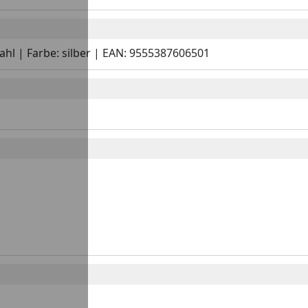
tahl | Farbe: silber | EAN: 9555387606501