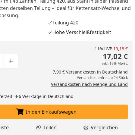
 mit 48 Zähnen, Teilung 420, aus Stahl in silber. Passend
tten derselben Teilung – ideal für Kettensatz-Wechsel und
passung.
Teilung 420
Hohe Verschleißfestigkeit
-11%
UVP
19,18 €
17,02 €
inkl. 19% MwSt.
ge um eins verringern
duktmenge manuell eingeben
Produktmenge um eins erhöhen
7,90 € Versandkosten in Deutschland
Versandkostenfrei ab 24 Stück
Versandkosten nach Menge und Land
ferzeit: 4-6 Werktage in Deutschland
nzufügen
In den Einkaufswagen
In den Einkaufswagen legen
iste
Teilen
Vergleichen
dukt zur Wunschliste hinzufügen
Teilen
Produkt Vergle