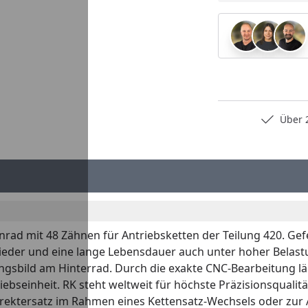
Persönliche Fachberatung
Über 2
nrad mit 48 Zähnen für Antriebsketten der Teilung 420. Gef
nglieder und eine lange Lebensdauer auch unter hoher Belast
gsbild am Hinterrad. Durch die exakte CNC-Bearbeitung läu
ebseinheit. RK steht weltweit für höchste Präzisionsqualitä
s Direktersatz im Rahmen eines Kettensatz-Wechsels oder zu