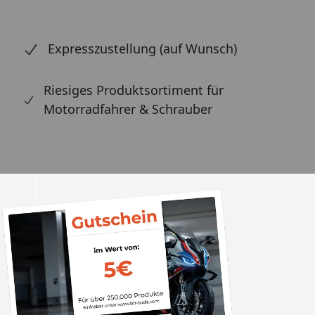
Expresszustellung (auf Wunsch)
Riesiges Produktsortiment für
Motorradfahrer & Schrauber