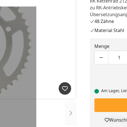
RK Kettenrad 2127
zu RK-Antriebske
Übersetzungsan
48 Zähne
Material Stahl
Menge
Produktmen
Pro
Am Lager, Lie
Produkt zur Wunschliste hi
Nächstes Bild anzeigen
Wunschl
Pro