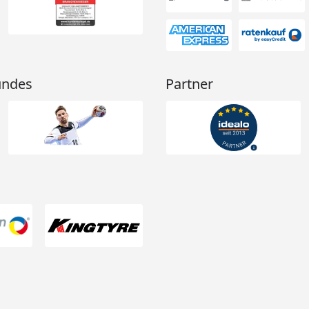
undes
Partner