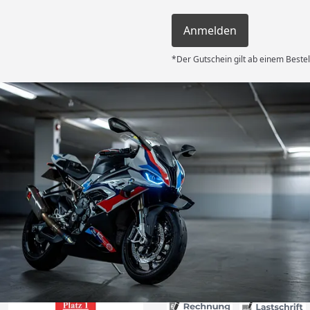
Anmelden
*Der Gutschein gilt ab einem Bestel
Versand
 Kauf! Der
unkompliziert
g flott – am
d am 31.07.
deckplane
6
nau der
d schützt
Absolute
g!“
Akzeptierte Zahlungsa