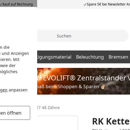
Kauf auf Rechnung
Spare 5€ bei Newsletter 
Suche
m die
e und Anzeigen
Batterien
Befestigungsmaterial
Beleuchtung
Bremsen
ieren. Mit
owie der
mögliches
is zu 35% auf EVOLIFT® Zentralständer 
Viel Spaß beim Shoppen & Sparen ✌🏼
ngen
anpassen
RK Kettenrad 2127 48 Zähne
gen öffnen
RK Kette