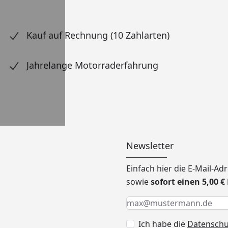
Kauf auf Rechnung (10 Zahlarten)
Jahrelange Motorraderfahrung
Newsletter
Einfach hier die E-Mail-A
sowie
sofort einen 5,00 
Keine Eingabe erforderlic
Eingabe erforderlich
E-Mail *
Ich habe die
Datensch