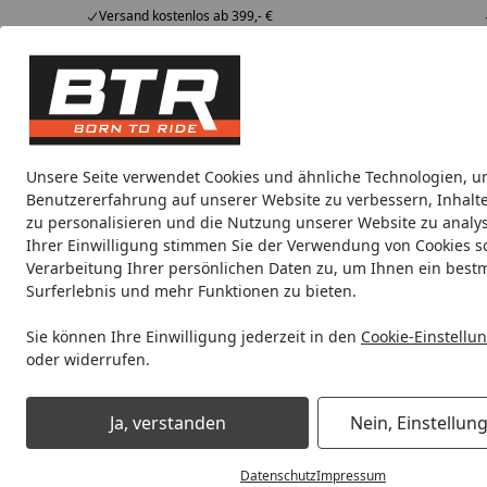
Versand kostenlos ab 399,- €
Hotline
07051 / 9 222 5959
4,85
/ 5
Mi-Fr. 8-12 Uhr
2.008 Bewertungen
Tipps &
BTR
Alle Produkte
Marken
Alle Produkte
Tricks
Produktwelt
Unsere Seite verwendet Cookies und ähnliche Technologien, u
Benutzererfahrung auf unserer Website zu verbessern, Inhalt
Motorradteile & Ersatzteile
Anbauteile
Auspuff
zu personalisieren und die Nutzung unserer Website zu analys
Ihrer Einwilligung stimmen Sie der Verwendung von Cookies s
Verarbeitung Ihrer persönlichen Daten zu, um Ihnen ein best
Noch 18 Stunden und 50 Minuten
Spare b
Surferlebnis und mehr Funktionen zu bieten.
Sie können Ihre Einwilligung jederzeit in den
Cookie-Einstellu
oder widerrufen.
Motorradteile & Ersatzteile
Kraftübertragung
Kettenrad
Ja, verstanden
Nein, Einstellun
Startseite
Datenschutz
Impressum