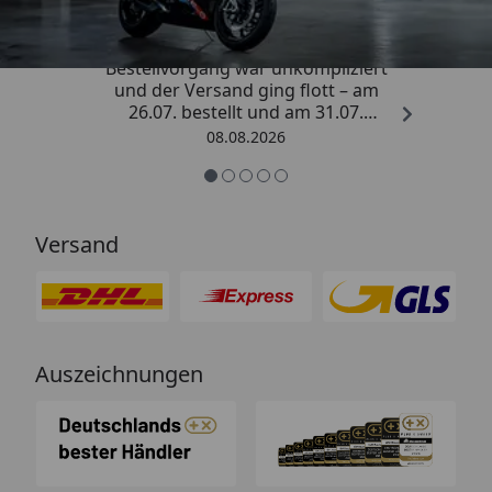
„Sehr zufriedener Kauf! Der
Bestellvorgang war unkompliziert
und der Versand ging flott – am
26.07. bestellt und am 31.07.
geliefert. Die Abdeckplane
08.08.2026
entspricht genau der
Beschreibung und schützt
hervorragend. Absolute
Empfehlung!“
Versand
Auszeichnungen