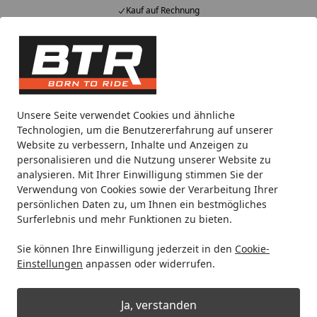
Kauf auf Rechnung
Alle Produkte
Mein Konto
Wunschl
Eink
Hotline
4,85
/ 5
Suchen
Motorradteile & Ersatzteile
Kraftübertragung
Kette
RK
Unsere Seite verwendet Cookies und ähnliche
Startseite
Technologien, um die Benutzererfahrung auf unserer
RK Kette 530XSOZ1 118 Glieder
Website zu verbessern, Inhalte und Anzeigen zu
personalisieren und die Nutzung unserer Website zu
analysieren. Mit Ihrer Einwilligung stimmen Sie der
Verwendung von Cookies sowie der Verarbeitung Ihrer
persönlichen Daten zu, um Ihnen ein bestmögliches
Surferlebnis und mehr Funktionen zu bieten.
Sie können Ihre Einwilligung jederzeit in den
Cookie-
Einstellungen
anpassen oder widerrufen.
Ja, verstanden
Produk