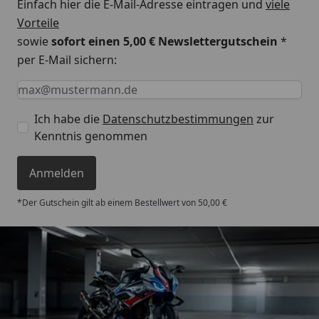
Einfach hier die E-Mail-Adresse eintragen und
viele
Vorteile
sowie
sofort einen 5,00 € Newslettergutschein
*
per E-Mail sichern:
Keine Eingabe erforderlich
Eingabe erforderlich
E-Mail *
Ich habe die
Datenschutzbestimmungen
zur
Kenntnis genommen
Anmelden
*Der Gutschein gilt ab einem Bestellwert von 50,00 €
Trusted Shops
4,85
/ 5