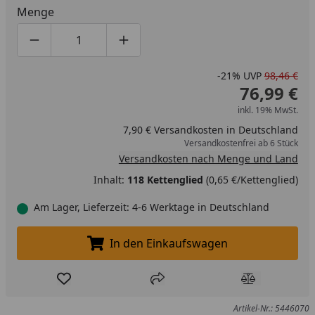
Menge
Produktmenge um eins verringern
Produktmenge manuell eingeben
Produktmenge um eins erhöhen
-21%
UVP
98,46 €
76,99 €
inkl. 19% MwSt.
7,90 € Versandkosten in Deutschland
Versandkostenfrei ab 6 Stück
Versandkosten nach Menge und Land
Inhalt:
118 Kettenglied
(0,65 €/Kettenglied)
Am Lager, Lieferzeit: 4-6 Werktage in Deutschland
In den Einkaufswagen
In den Einkaufswagen legen
Produkt zur Wunschliste hinzufügen
Teilen
Produkt Ver
Artikel-Nr.: 5446070