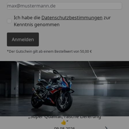
Keine Eingabe erforderlich
Eingabe erforderlich
E-Mail *
Ich habe die
Datenschutzbestimmungen
zur
Kenntnis genommen
Anmelden
*Der Gutschein gilt ab einem Bestellwert von 50,00 €
Trusted Shops
4,85
/ 5
„Super Qualität, rasche Lieferung
👍“
09.08.2026