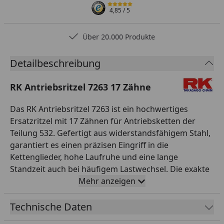
4,85
/ 5
Über 20.000 Produkte
Detailbeschreibung
RK Antriebsritzel 7263 17 Zähne
Das RK Antriebsritzel 7263 ist ein hochwertiges
Ersatzritzel mit 17 Zähnen für Antriebsketten der
Teilung 532. Gefertigt aus widerstandsfähigem Stahl,
garantiert es einen präzisen Eingriff in die
Kettenglieder, hohe Laufruhe und eine lange
Standzeit auch bei häufigem Lastwechsel. Die exakte
Verzahnung sorgt für gleichmäßige
Mehr anzeigen
Kraftübertragung und reduziert den Verschleiß an
Kette und Kettenrad. RK ist seit Jahrzehnten einer der
Technische Daten
weltweit führenden japanischen Hersteller für