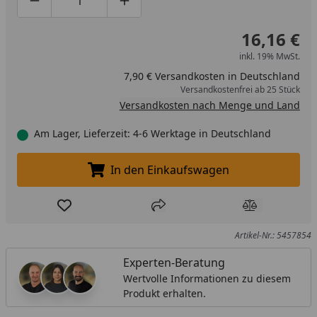
Produktmenge um eins verringern
Produktmenge manuell eingeben
Produktmenge um eins erhöhen
16,16 €
inkl. 19% MwSt.
7,90 € Versandkosten in Deutschland
Versandkostenfrei ab 25 Stück
Versandkosten nach Menge und Land
Am Lager, Lieferzeit: 4-6 Werktage in Deutschland
In den Einkaufswagen
In den Einkaufswagen legen
Produkt zur Wunschliste hinzufügen
Teilen
Produkt Ver
Artikel-Nr.: 5457854
Experten-Beratung
Wertvolle Informationen zu diesem
Produkt erhalten.