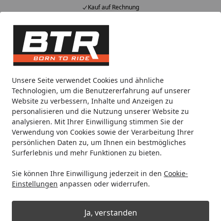
Kauf auf Rechnung
Alle Produkte
Mein Konto
Wunschl
Eink
Hotline
4,85
/ 5
Suchen
Motorradteile & Ersatzteile
Kraftübertragung
Antriebsri
Unsere Seite verwendet Cookies und ähnliche
Startseite
Technologien, um die Benutzererfahrung auf unserer
RK Antriebsritzel 7263 17 Zähne
Website zu verbessern, Inhalte und Anzeigen zu
personalisieren und die Nutzung unserer Website zu
analysieren. Mit Ihrer Einwilligung stimmen Sie der
Verwendung von Cookies sowie der Verarbeitung Ihrer
persönlichen Daten zu, um Ihnen ein bestmögliches
Surferlebnis und mehr Funktionen zu bieten.
Sie können Ihre Einwilligung jederzeit in den
Cookie-
Einstellungen
anpassen oder widerrufen.
Ja, verstanden
Produk