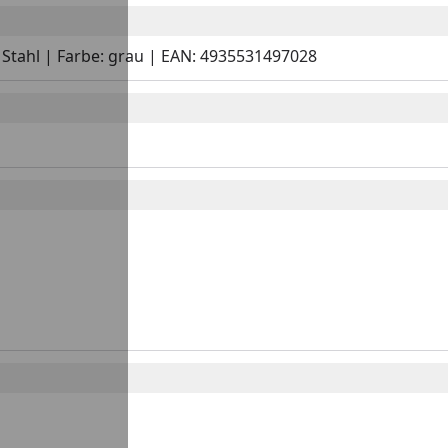
: Stahl | Farbe: grau | EAN: 4935531497028