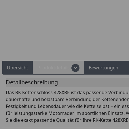
d Shops Käuferschutz
Über 10 Zahlungsarten
Übersicht
Produktdetails
Bewertungen
Detailbeschreibung
Das RK Kettenschloss 428XRE ist das passende Verbindung
dauerhafte und belastbare Verbindung der Kettenenden be
Festigkeit und Lebensdauer wie die Kette selbst – ein ess
für leistungsstarke Motorräder im sportlichen Einsatz. 
Sie die exakt passende Qualität für Ihre RK-Kette 428XRE