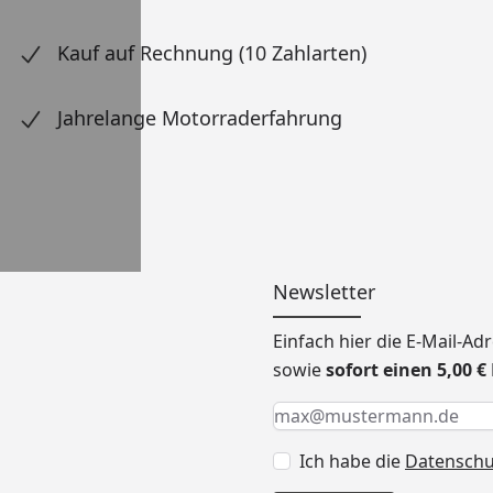
Kauf auf Rechnung (10 Zahlarten)
Jahrelange Motorraderfahrung
Newsletter
Einfach hier die E-Mail-A
sowie
sofort einen 5,00 
Keine Eingabe erforderlic
Eingabe erforderlich
E-Mail *
Ich habe die
Datensch