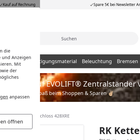
Kauf auf Rechnung
Spare 5€ bei Newsletter 
Suche
m die
e und Anzeigen
Batterien
Befestigungsmaterial
Beleuchtung
Bremsen
ieren. Mit
owie der
mögliches
is zu 35% auf EVOLIFT® Zentralständer 
Viel Spaß beim Shoppen & Sparen ✌🏼
ngen
anpassen
lösser
RK Kettenschloss 428XRE
gen öffnen
RK Kette