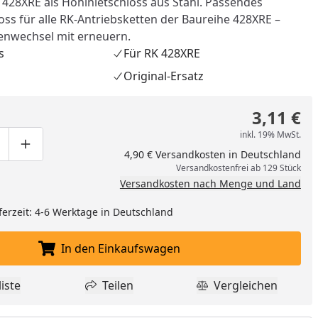
 428XRE als Hohlnietschloss aus Stahl. Passendes
ss für alle RK-Antriebsketten der Baureihe 428XRE –
enwechsel mit erneuern.
s
Für RK 428XRE
Original-Ersatz
3,11 €
inkl. 19% MwSt.
ge um eins verringern
duktmenge manuell eingeben
Produktmenge um eins erhöhen
4,90 € Versandkosten in Deutschland
Versandkostenfrei ab 129 Stück
Versandkosten nach Menge und Land
ferzeit: 4-6 Werktage in Deutschland
nzufügen
In den Einkaufswagen
In den Einkaufswagen legen
iste
Teilen
Vergleichen
dukt zur Wunschliste hinzufügen
Teilen
Produkt Vergle