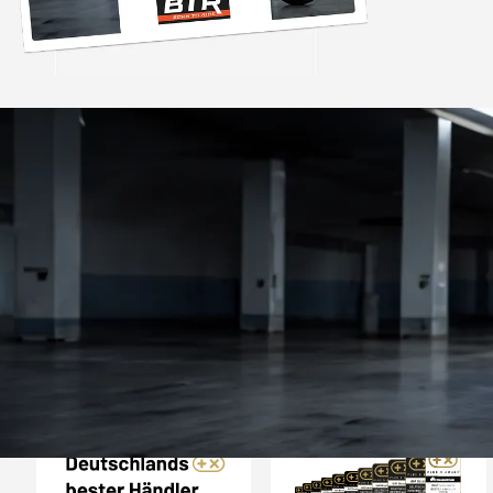
Trusted Shops
„Sehr zufriedener
Bestellvorgang war 
und der Versand gin
26.07. bestellt un
4,85
/ 5
2.009 Bewertungen
geliefert. Die Ab
08.08.202
entspricht ge
Beschreibung un
hervorragend. 
Empfehlun
Auszeichnungen