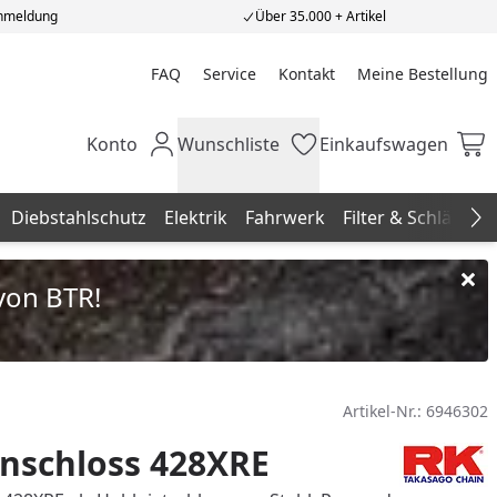
Anmeldung
Über 35.000 + Artikel
FAQ
Service
Kontakt
Meine Bestellung
Meine Bestellung
Konto
Wunschliste
Einkaufswagen
Mein Konto
Wunschliste
Einkaufswagen
Diebstahlschutz
Elektrik
Fahrwerk
Filter & Schläuche
Na
von BTR!
Artikel-Nr.:
6946302
nschloss 428XRE