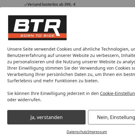
Versand kostenlos ab 399,- €
Hotline
07051 / 9 222 5959
4,85
/ 5
Mi-Fr. 8-12 Uhr
2.009 Bewertungen
Tipps &
BTR
Alle Produkte
Marken
Alle Produkte
Tricks
Produktwelt
Unsere Seite verwendet Cookies und ähnliche Technologien, u
Benutzererfahrung auf unserer Website zu verbessern, Inhalt
Motorradteile & Ersatzteile
Anbauteile
Auspuff
zu personalisieren und die Nutzung unserer Website zu analys
Ihrer Einwilligung stimmen Sie der Verwendung von Cookies s
Verarbeitung Ihrer persönlichen Daten zu, um Ihnen ein best
Noch 4 Stunden und 28 Minuten
Spare b
Surferlebnis und mehr Funktionen zu bieten.
Sie können Ihre Einwilligung jederzeit in den
Cookie-Einstellu
oder widerrufen.
Motorradteile & Ersatzteile
Kraftübertragung
Kettensch
Ja, verstanden
Nein, Einstellun
Startseite
Datenschutz
Impressum