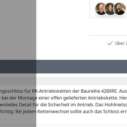
Persönliche Fachberatung
Über 2
sschloss für RK-Antriebsketten der Baureihe 428XRE. Ausge
i der Montage einer offen gelieferten Antriebskette. Herge
entielles Detail für die Sicherheit im Antrieb. Das Hohlniet
Wichtig: Bei jedem Kettenwechsel sollte auch das Schloss e
.