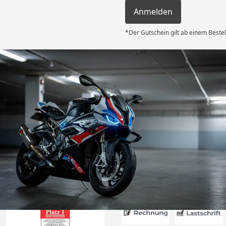
Anmelden
*Der Gutschein gilt ab einem Bestel
Versand
 Kauf! Der
unkompliziert
g flott – am
d am 31.07.
deckplane
6
nau der
d schützt
Absolute
g!“
Akzeptierte Zahlungsa