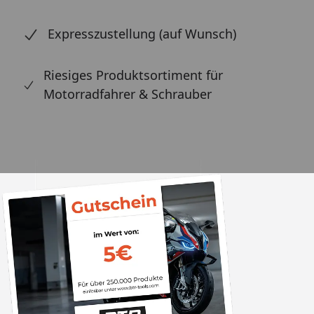
Expresszustellung (auf Wunsch)
Riesiges Produktsortiment für
Motorradfahrer & Schrauber