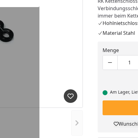
RK Kettenschloss
Verbindungsschlo
immer beim Kett
Hohlnietschlos
Material Stahl
Menge
Produktmen
Pro
Am Lager, Lie
Produkt zur Wunschliste hi
Nächstes Bild anzeigen
Wunschl
Pro