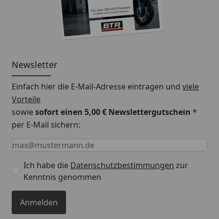
Newsletter
Einfach hier die E-Mail-Adresse eintragen und
viele
Vorteile
sowie
sofort einen 5,00 € Newslettergutschein
*
per E-Mail sichern:
Keine Eingabe erforderlich
Eingabe erforderlich
E-Mail *
Ich habe die
Datenschutzbestimmungen
zur
Kenntnis genommen
Anmelden