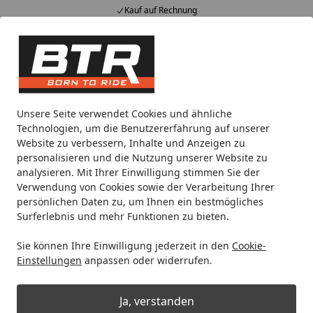
Kauf auf Rechnung
Alle Produkte
Mein Konto
Wunschl
Eink
Hotline
4,85
/ 5
Suchen
Noch 2 Tage und 2 Stunden
Unsere Seite verwendet Cookies und ähnliche
Spare bis zu 35% auf EVOLIFT® Zentralständer
Technologien, um die Benutzererfahrung auf unserer
von BTR!
Website zu verbessern, Inhalte und Anzeigen zu
personalisieren und die Nutzung unserer Website zu
analysieren. Mit Ihrer Einwilligung stimmen Sie der
Motorradteile & Ersatzteile
Anbauteile
PROTECH Kennze
Verwendung von Cookies sowie der Verarbeitung Ihrer
Startseite
persönlichen Daten zu, um Ihnen ein bestmögliches
PROTECH
Surferlebnis und mehr Funktionen zu bieten.
Kennzeichenbeleuchtungsadapterk
Sie können Ihre Einwilligung jederzeit in den
Cookie-
abel
Einstellungen
anpassen oder widerrufen.
Ja, verstanden