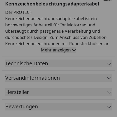
Kennzeichenbeleuchtungsadapterkabel
Der PROTECH
Kennzeichenbeleuchtungsadapterkabel ist ein
hochwertiges Anbauteil für Ihr Motorrad und
überzeugt durch passgenaue Verarbeitung und
durchdachtes Design. Zum Anschluss von Zubehör-
Kennzeichenbeleuchtungen mit Rundsteckhülsen an
den Original-Kennzeichenbeleuchtungssteckern. Der
Mehr anzeigen
Artikel wird montagefertig mit allen erforderlichen
Teilen geliefert und lässt sich unkompliziert
Technische Daten
anbringen. PROTECH steht für hochwertiges
Motorrad-Zubehör mit präziser Verarbeitung,
Versandinformationen
durchdachter Funktionalität und einem starken Preis-
Leistungs-Verhältnis. Setzen Sie mit diesem
Hersteller
Zubehörteil einen optischen Akzent und werten Sie
Ihr Bike sichtbar auf. Profitieren Sie von einer
Bewertungen
sauberen Verarbeitung und einem stimmigen
Gesamtbild an Ihrem Motorrad. Prüfen Sie vor dem