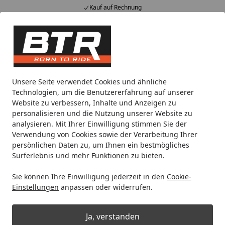
Kauf auf Rechnung
Alle Produkte
Mein Konto
Wunschl
Eink
Hotline
4,85
/ 5
Suchen
Pitbike
Bikes
IMR Race Pro 190
Unsere Seite verwendet Cookies und ähnliche
Startseite
Technologien, um die Benutzererfahrung auf unserer
IMR Race Pro 190
Website zu verbessern, Inhalte und Anzeigen zu
personalisieren und die Nutzung unserer Website zu
analysieren. Mit Ihrer Einwilligung stimmen Sie der
Ihre Artikelübersicht
Verwendung von Cookies sowie der Verarbeitung Ihrer
persönlichen Daten zu, um Ihnen ein bestmögliches
Surferlebnis und mehr Funktionen zu bieten.
Kategorien
Sie können Ihre Einwilligung jederzeit in den
Cookie-
Filter / Sortierung
Einstellungen
anpassen oder widerrufen.
1
Artikel gefunden
Ja, verstanden