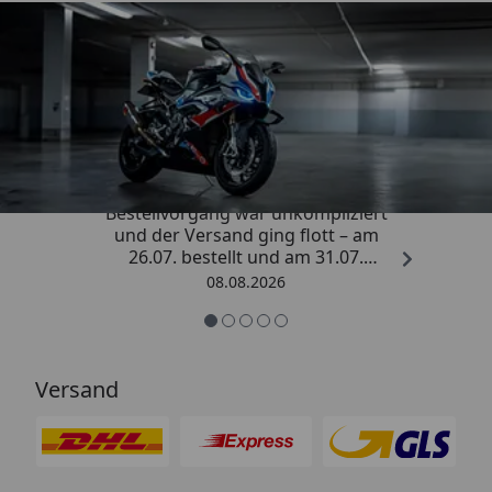
Trusted Shops
4,85
/ 5
„Sehr zufriedener Kauf! Der
Bestellvorgang war unkompliziert
und der Versand ging flott – am
26.07. bestellt und am 31.07.
geliefert. Die Abdeckplane
08.08.2026
entspricht genau der
Beschreibung und schützt
hervorragend. Absolute
Empfehlung!“
Versand