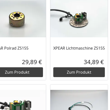
R Polrad ZS155
XPEAR Lichtmaschine ZS155
29,89 €
34,89 €
reis
Aktueller Preis
Akt
Zum Produkt
Zum Produkt