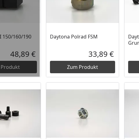
I 150/160/190
Daytona Polrad FSM
Dayt
Grun
48,89 €
33,89 €
Aktueller Preis
Aktueller P
 Produkt
Zum Produkt