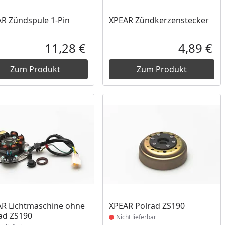
R Zündspule 1-Pin
XPEAR Zündkerzenstecker
11,28 €
4,89 €
reis
Aktueller Preis
Akt
Zum Produkt
Zum Produkt
ukt nicht lieferbar
Produkt nicht lieferbar
R Lichtmaschine ohne
XPEAR Polrad ZS190
ad ZS190
Nicht lieferbar