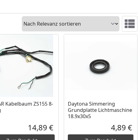
Sortieren
Ansicht 
R Kabelbaum ZS155 8-
Daytona Simmering
g
Grundplatte Lichtmaschine
18.9x30x5
14,89 €
4,89 €
reis
Aktueller Preis
Akt