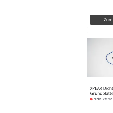
Zum
Produkt nich
XPEAR Dich
Grundplatte
Nicht lieferba