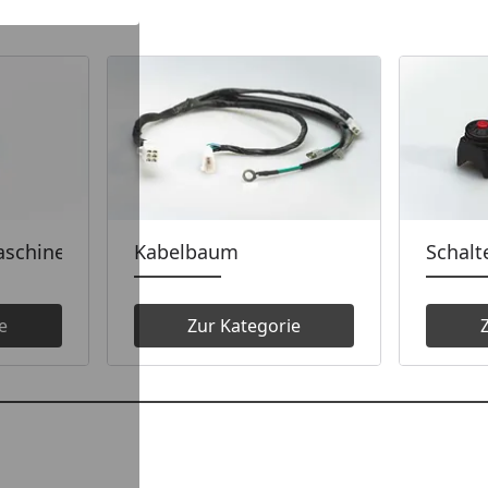
aschine
Kabelbaum
Schalt
e
Zur Kategorie