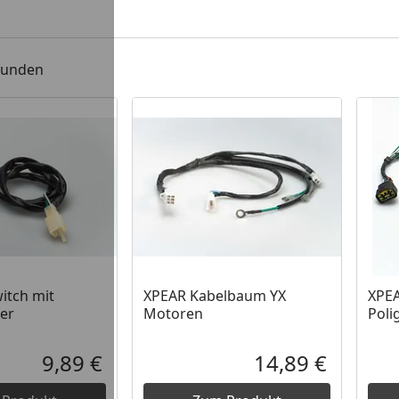
efunden
witch mit
XPEAR Kabelbaum YX
XPEA
er
Motoren
Poli
9,89 €
14,89 €
Aktueller Preis
Aktueller P