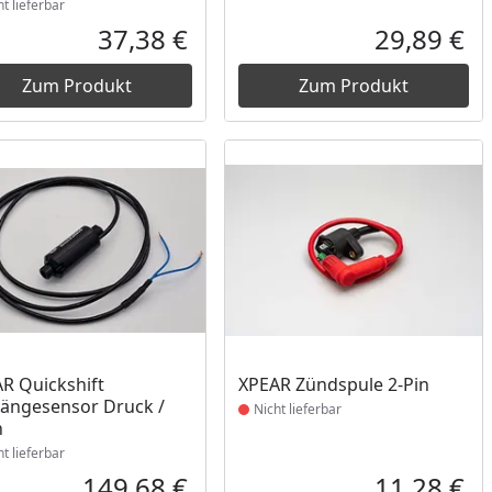
ht lieferbar
37,38 €
29,89 €
reis
Aktueller Preis
Akt
Zum Produkt
Zum Produkt
ukt nicht lieferbar
Produkt nicht lieferbar
R Quickshift
XPEAR Zündspule 2-Pin
ängesensor Druck /
Nicht lieferbar
h
ht lieferbar
149,68 €
11,28 €