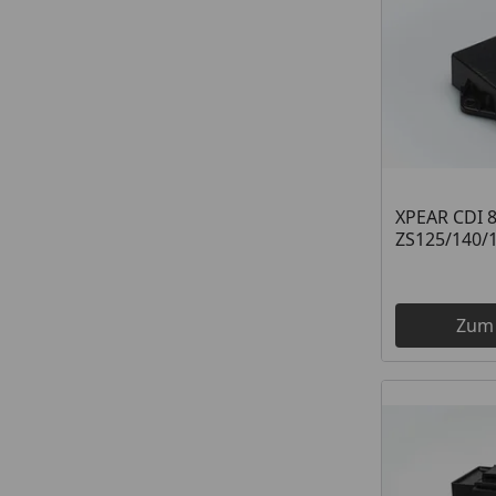
XPEAR CDI 8
ZS125/140/
Zum