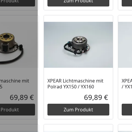
 Produkt
Zum Produkt
maschine mit
XPEAR Lichtmaschine mit
XPEA
5
Polrad YX150 / YX160
/ YX
69,89 €
69,89 €
Aktueller Preis
Aktueller P
 Produkt
Zum Produkt