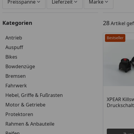
Preisspanne
Lieferzeit
Marke
28
Kategorien
Artikel g
Antrieb
Bestseller
Auspuff
Bikes
Bowdenzüge
Bremsen
Fahrwerk
Hebel, Griffe & Fußrasten
XPEAR Kills
Motor & Getriebe
Druckschalt
Protektoren
Rahmen & Anbauteile
Reifen