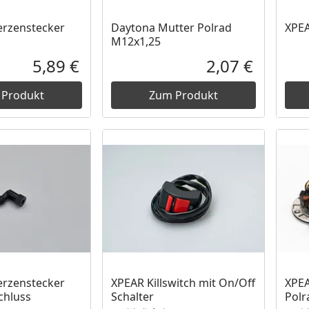
rzenstecker
Daytona Mutter Polrad
XPEA
M12x1,25
5,89 €
2,07 €
Aktueller Preis
Aktueller P
 Produkt
Zum Produkt
Produkt nicht lieferbar
Prod
rzenstecker
XPEAR Killswitch mit On/Off
XPEA
chluss
Schalter
Polr