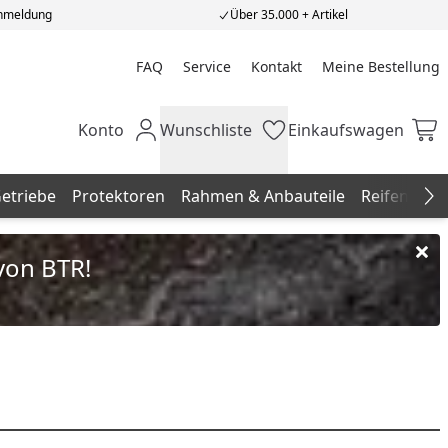
Anmeldung
Über 35.000 + Artikel
FAQ
Service
Kontakt
Meine Bestellung
Meine Bestellung
Konto
Wunschliste
Einkaufswagen
Mein Konto
Wunschliste
Einkaufswagen
etriebe
Protektoren
Rahmen & Anbauteile
Reifen
Zu
Na
von BTR!