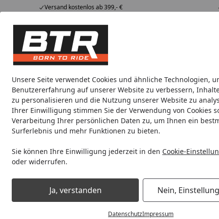
Versand kostenlos ab 399,- €
Hotline
07051 / 9 222 5959
4,85
/ 5
Mi-Fr. 8-12 Uhr
2.008 Bewertungen
Tipps &
BTR
Alle Produkte
Marken
Alle Produkte
Tricks
Produktwelt
Unsere Seite verwendet Cookies und ähnliche Technologien, u
Benutzererfahrung auf unserer Website zu verbessern, Inhalt
Pitbike
Antrieb
Auspuff
Bikes
Bowdenzüge
B
zu personalisieren und die Nutzung unserer Website zu analys
Ihrer Einwilligung stimmen Sie der Verwendung von Cookies s
Verarbeitung Ihrer persönlichen Daten zu, um Ihnen ein best
Noch 1 Tag und 5 Stunden
Spare b
Surferlebnis und mehr Funktionen zu bieten.
Sie können Ihre Einwilligung jederzeit in den
Cookie-Einstellu
oder widerrufen.
Pitbike
Elektronik
Startseite
Elektronik
Ja, verstanden
Nein, Einstellun
Datenschutz
Impressum