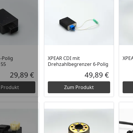
-Polig
XPEAR CDI mit
XPEA
155
Drehzahlbegrenzer 6-Polig
29,89 €
49,89 €
Aktueller Preis
Aktueller P
 Produkt
Zum Produkt