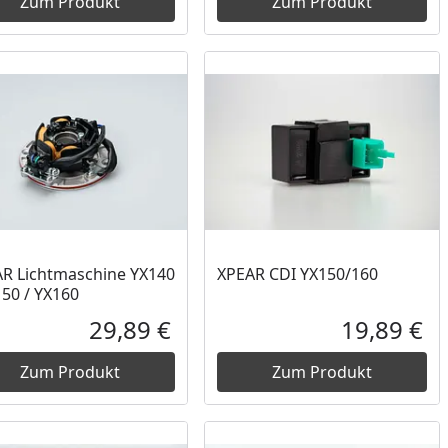
Zum Produkt
Zum Produkt
R Lichtmaschine YX140
XPEAR CDI YX150/160
150 / YX160
29,89 €
19,89 €
reis
Aktueller Preis
Akt
Zum Produkt
Zum Produkt