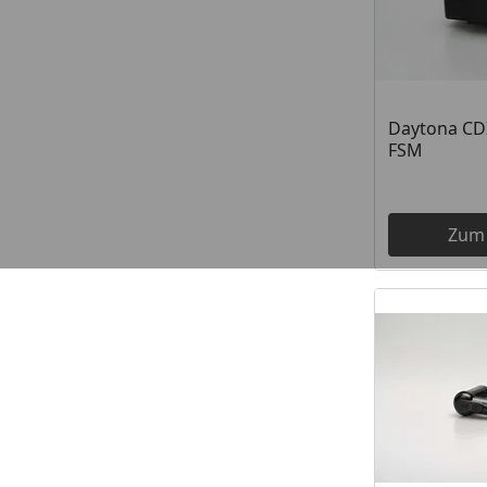
Daytona CD
FSM
Zum