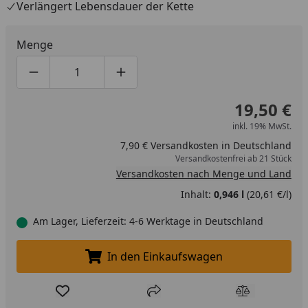
Verlängert Lebensdauer der Kette
Menge
Produktmenge um eins verringern
Produktmenge manuell eingeben
Produktmenge um eins erhöhen
19,50 €
inkl. 19% MwSt.
7,90 € Versandkosten in Deutschland
Versandkostenfrei ab 21 Stück
Versandkosten nach Menge und Land
Inhalt:
0,946 l
(20,61 €/l)
Am Lager, Lieferzeit: 4-6 Werktage in Deutschland
In den Einkaufswagen
In den Einkaufswagen legen
Produkt zur Wunschliste hinzufügen
Teilen
Produkt Ver