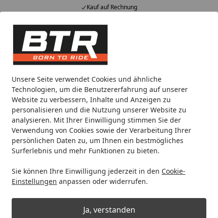
Kauf auf Rechnung
Alle Produkte
Mein Konto
Wunschl
Eink
Hotline
4,85
/ 5
Suchen
Noch 1 Tag und 11 Stunden
Unsere Seite verwendet Cookies und ähnliche
Spare bis zu 35% auf EVOLIFT® Zentralständer
Technologien, um die Benutzererfahrung auf unserer
von BTR!
Website zu verbessern, Inhalte und Anzeigen zu
personalisieren und die Nutzung unserer Website zu
analysieren. Mit Ihrer Einwilligung stimmen Sie der
Motorradteile & Ersatzteile
Öle & Schmiermittel
Maxima 
Verwendung von Cookies sowie der Verarbeitung Ihrer
Startseite
persönlichen Daten zu, um Ihnen ein bestmögliches
Maxima Racing Oils V-Twin
Surferlebnis und mehr Funktionen zu bieten.
Synthetic Primary Oil 80W (946 ml)
Sie können Ihre Einwilligung jederzeit in den
Cookie-
Einstellungen
anpassen oder widerrufen.
Ja, verstanden