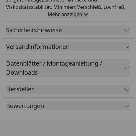
Viskositätsstabilität. Minimiert Verschleiß, Lochfraß,
Abplatzungen, verhindert Schlupf und unterstützt
Mehr anzeigen
sanfte Schaltvorgänge. Verlängert
Kettenlebensdauer.
Sicherheitshinweise
Versandinformationen
Datenblätter / Montageanleitung /
Downloads
Hersteller
Bewertungen