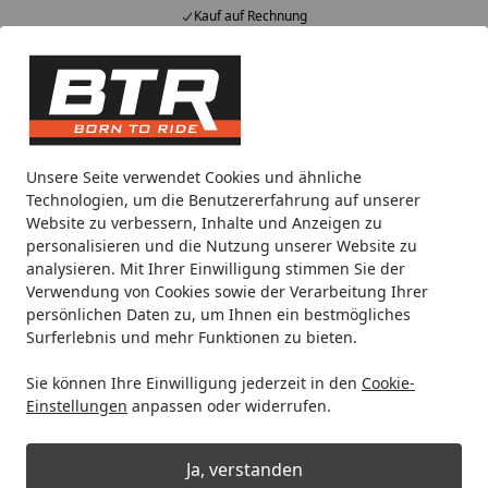
Kauf auf Rechnung
Alle Produkte
Mein Konto
Wunschl
Eink
Hotline
4,85
/ 5
Suchen
Noch 4 Stunden und 50 Minuten
Unsere Seite verwendet Cookies und ähnliche
Spare bis zu 35% auf EVOLIFT® Zentralständer
Technologien, um die Benutzererfahrung auf unserer
von BTR!
Website zu verbessern, Inhalte und Anzeigen zu
personalisieren und die Nutzung unserer Website zu
analysieren. Mit Ihrer Einwilligung stimmen Sie der
Motorradteile & Ersatzteile
Öle & Schmiermittel
Maxima 
Verwendung von Cookies sowie der Verarbeitung Ihrer
Startseite
persönlichen Daten zu, um Ihnen ein bestmögliches
Maxima Racing Oils Serene
Surferlebnis und mehr Funktionen zu bieten.
Hydraulic Fluid (473 ml)
Sie können Ihre Einwilligung jederzeit in den
Cookie-
Einstellungen
anpassen oder widerrufen.
Ja, verstanden