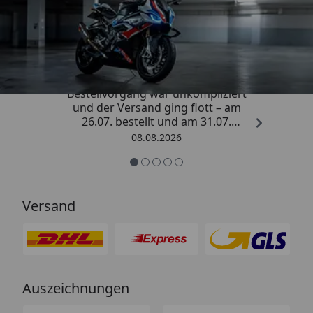
Trusted Shops
4,85
/ 5
„Sehr zufriedener Kauf! Der
Bestellvorgang war unkompliziert
und der Versand ging flott – am
26.07. bestellt und am 31.07.
geliefert. Die Abdeckplane
08.08.2026
entspricht genau der
Beschreibung und schützt
hervorragend. Absolute
Empfehlung!“
Versand
Auszeichnungen