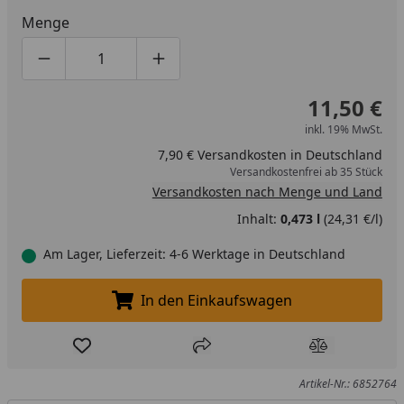
Menge
Produktmenge um eins verringern
Produktmenge manuell eingeben
Produktmenge um eins erhöhen
11,50 €
inkl. 19% MwSt.
7,90 € Versandkosten in Deutschland
Versandkostenfrei ab 35 Stück
Versandkosten nach Menge und Land
Inhalt:
0,473 l
(24,31 €/l)
Am Lager, Lieferzeit: 4-6 Werktage in Deutschland
In den Einkaufswagen
In den Einkaufswagen legen
Produkt zur Wunschliste hinzufügen
Teilen
Produkt Ver
Artikel-Nr.: 6852764