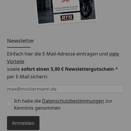
Newsletter
Einfach hier die E-Mail-Adresse eintragen und
viele
Vorteile
sowie
sofort einen 5,00 € Newslettergutschein
*
per E-Mail sichern:
Keine Eingabe erforderlich
Eingabe erforderlich
E-Mail *
Ich habe die
Datenschutzbestimmungen
zur
Kenntnis genommen
Anmelden