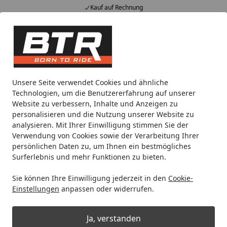
Kauf auf Rechnung
Alle Produkte
Mein Konto
Wunschl
Eink
Hotline
4,85
/ 5
Suchen
Noch 2 Tage und 11 Stunden
Unsere Seite verwendet Cookies und ähnliche
Spare bis zu 35% auf EVOLIFT® Zentralständer
Technologien, um die Benutzererfahrung auf unserer
von BTR!
Website zu verbessern, Inhalte und Anzeigen zu
personalisieren und die Nutzung unserer Website zu
analysieren. Mit Ihrer Einwilligung stimmen Sie der
XPEAR
Protektoren
Achsprotektor
Verwendung von Cookies sowie der Verarbeitung Ihrer
Startseite
persönlichen Daten zu, um Ihnen ein bestmögliches
XPEAR Achsprotektor Pitbike
Surferlebnis und mehr Funktionen zu bieten.
Sie können Ihre Einwilligung jederzeit in den
Cookie-
Ihre Artikelübersicht
Einstellungen
anpassen oder widerrufen.
Kategorien
Ja, verstanden