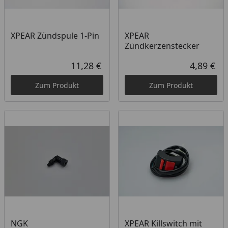
XPEAR Zündspule 1-Pin
XPEAR
Zündkerzenstecker
11,28 €
4,89 €
Aktueller Preis
Akt
Zum Produkt
Zum Produkt
Produkt nicht lieferbar
NGK
XPEAR Killswitch mit