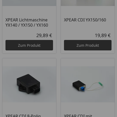
XPEAR Lichtmaschine
XPEAR CDI YX150/160
YX140 / YX150 / YX160
29,89 €
19,89 €
Aktueller Preis
Akt
Zum Produkt
Zum Produkt
XPEAR CDI 8-Polig
XPEAR CDI mit