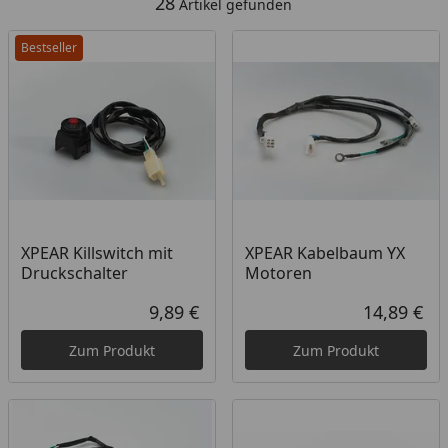
28
Artikel gefunden
Bestseller
XPEAR Killswitch mit
XPEAR Kabelbaum YX
Druckschalter
Motoren
9,89 €
14,89 €
Aktueller Preis
Akt
Zum Produkt
Zum Produkt