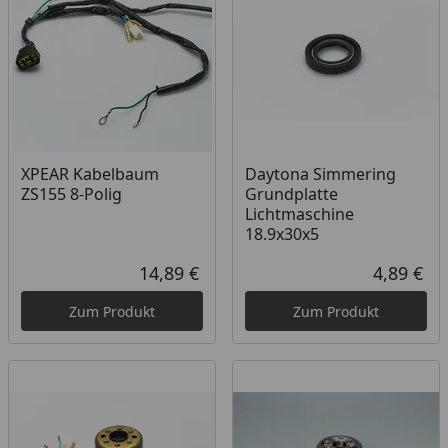
XPEAR Kabelbaum
Daytona Simmering
ZS155 8-Polig
Grundplatte
Lichtmaschine
18.9x30x5
14,89 €
4,89 €
Aktueller Preis
Akt
Zum Produkt
Zum Produkt