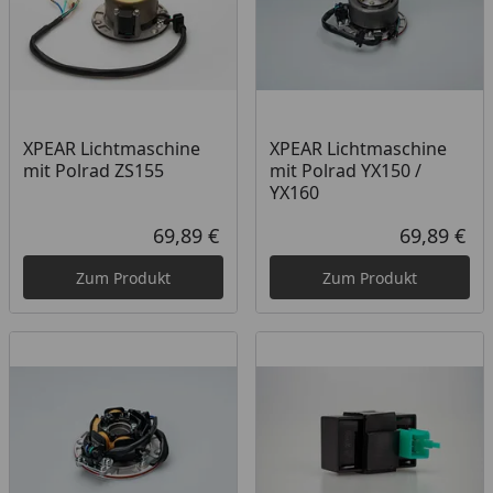
XPEAR Lichtmaschine
XPEAR Lichtmaschine
mit Polrad ZS155
mit Polrad YX150 /
YX160
69,89 €
69,89 €
Aktueller Preis
Akt
Zum Produkt
Zum Produkt