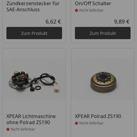
Zündkerzenstecker für
On/Off Schalter
SAE-Anschluss
Nicht lieferbar
6,62 €
9,89 €
Aktueller Preis
Akt
Zum Produkt
Zum Produkt
Produkt nicht lieferbar
Produkt nicht lieferbar
XPEAR Lichtmaschine
XPEAR Polrad ZS190
ohne Polrad ZS190
Nicht lieferbar
Nicht lieferbar