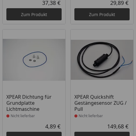
37,38 €
29,89 €
Aktueller Preis
Akt
Zum Produkt
Zum Produkt
Produkt nicht lieferbar
Produkt nicht lieferbar
XPEAR Dichtung für
XPEAR Quickshift
Grundplatte
Gestängesensor ZUG /
Lichtmaschine
Pull
Nicht lieferbar
Nicht lieferbar
4,89 €
149,68 €
Aktueller Preis
Akt