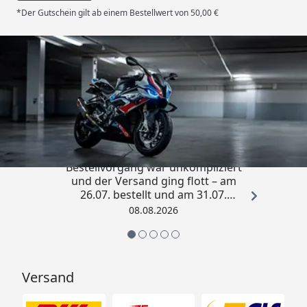
*Der Gutschein gilt ab einem Bestellwert von 50,00 €
Trusted Shops
4,85
/ 5
„Sehr zufriedener Kauf! Der
Bestellvorgang war unkompliziert
und der Versand ging flott – am
26.07. bestellt und am 31.07.
geliefert. Die Abdeckplane
08.08.2026
entspricht genau der
Beschreibung und schützt
hervorragend. Absolute
Empfehlung!“
Versand