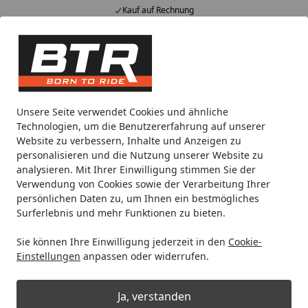
Kauf auf Rechnung
Alle Produkte
Mein Konto
Wunschl
Eink
Hotline
4,85
/ 5
Suchen
Noch 17 Stunden und 20 Minuten
Unsere Seite verwendet Cookies und ähnliche
Spare bis zu 35% auf EVOLIFT® Zentralständer
Technologien, um die Benutzererfahrung auf unserer
von BTR!
Website zu verbessern, Inhalte und Anzeigen zu
personalisieren und die Nutzung unserer Website zu
analysieren. Mit Ihrer Einwilligung stimmen Sie der
XPEAR
Elektronik
Verwendung von Cookies sowie der Verarbeitung Ihrer
Startseite
persönlichen Daten zu, um Ihnen ein bestmögliches
XPEAR Elektronik Pitbike
Surferlebnis und mehr Funktionen zu bieten.
Sie können Ihre Einwilligung jederzeit in den
Cookie-
Wählen Sie Ihre Wunschkategorie
Einstellungen
anpassen oder widerrufen.
Ja, verstanden