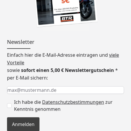
Newsletter
Einfach hier die E-Mail-Adresse eintragen und
viele
Vorteile
sowie
sofort einen 5,00 € Newslettergutschein
*
per E-Mail sichern:
Keine Eingabe erforderlich
Eingabe erforderlich
E-Mail *
Ich habe die
Datenschutzbestimmungen
zur
Kenntnis genommen
Anmelden