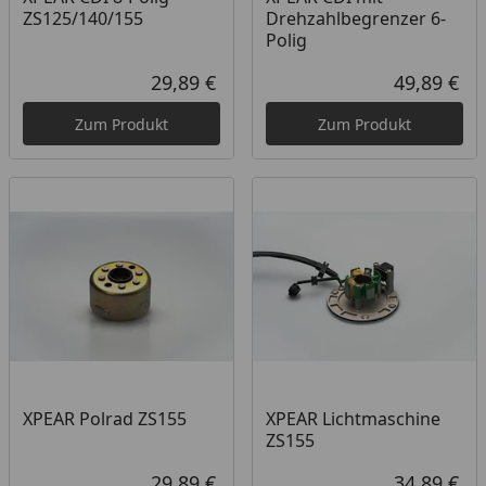
ZS125/140/155
Drehzahlbegrenzer 6-
Polig
29,89 €
49,89 €
Aktueller Preis
Akt
Zum Produkt
Zum Produkt
XPEAR Polrad ZS155
XPEAR Lichtmaschine
ZS155
29,89 €
34,89 €