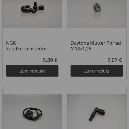
NGK
Daytona Mutter Polrad
Zündkerzenstecker
M12x1,25
5,89 €
2,07 €
Aktueller Preis
Akt
Zum Produkt
Zum Produkt