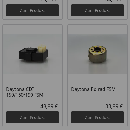
Aktueller Preis
Akt
Zum Produkt
Zum Produkt
Daytona CDI
Daytona Polrad FSM
150/160/190 FSM
48,89 €
33,89 €
Aktueller Preis
Akt
Zum Produkt
Zum Produkt