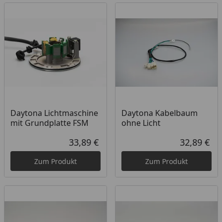
Daytona Lichtmaschine
Daytona Kabelbaum
mit Grundplatte FSM
ohne Licht
33,89 €
32,89 €
Aktueller Preis
Akt
Zum Produkt
Zum Produkt