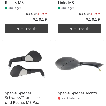
Rechts M8
Links M8
Am Lager
Am Lager
-26%
UVP
47,25 €
-26%
UVP
47,25 €
Rabatt in Prozent
Ursprünglicher Preis
Rab
Urs
34,84 €
34,84 €
Aktueller Preis
Akt
Zum Produkt
Zum Produkt
Produkt nicht lieferbar
Produkt nicht lieferbar
Spec-X Spiegel
Spec-X Spiegel Rechts
Schwarz/Grau Links
Nicht lieferbar
und Rechts M8 Paar