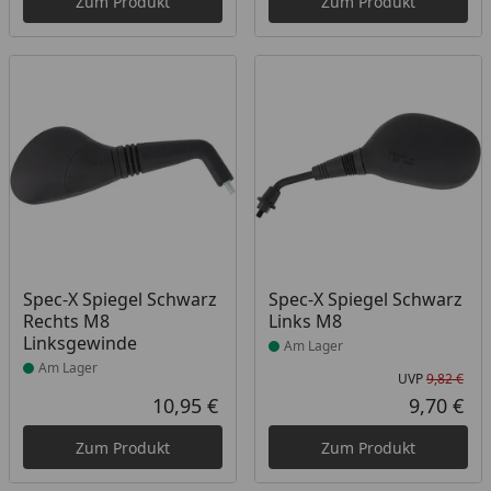
Zum Produkt
Zum Produkt
Produkt am Lager
Produkt am Lager
Spec-X Spiegel Schwarz
Spec-X Spiegel Schwarz
Rechts M8
Links M8
Linksgewinde
Am Lager
Am Lager
UVP
9,82 €
Urs
10,95 €
9,70 €
Aktueller Preis
Akt
Zum Produkt
Zum Produkt