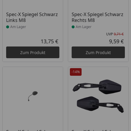
Produkt am Lager
Produkt am Lager
Spec-X Spiegel Schwarz
Spec-X Spiegel Schwarz
Links M8
Rechts M8
Am Lager
Am Lager
UVP
9,71 €
Urs
13,75 €
9,59 €
Aktueller Preis
Akt
Zum Produkt
Zum Produkt
-14%