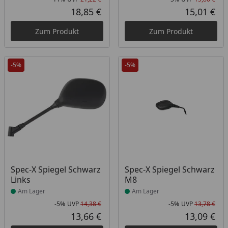
Rabatt in Prozent
Ursprünglicher Preis
Rab
Urs
18,85 €
15,01 €
Aktueller Preis
Akt
Zum Produkt
Zum Produkt
-5%
-5%
Produkt am Lager
Produkt am Lager
Spec-X Spiegel Schwarz
Spec-X Spiegel Schwarz
Links
M8
Am Lager
Am Lager
-5%
UVP
14,38 €
-5%
UVP
13,78 €
Rabatt in Prozent
Ursprünglicher Preis
Rab
Urs
13,66 €
13,09 €
Aktueller Preis
Akt