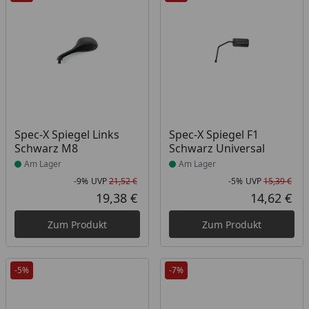
Produkt am Lager
Produkt am Lager
Spec-X Spiegel Links
Spec-X Spiegel F1
Schwarz M8
Schwarz Universal
Am Lager
Am Lager
-9%
UVP
21,52 €
-5%
UVP
15,39 €
Rabatt in Prozent
Ursprünglicher Preis
Rab
Urs
19,38 €
14,62 €
Aktueller Preis
Akt
Zum Produkt
Zum Produkt
-5%
-7%