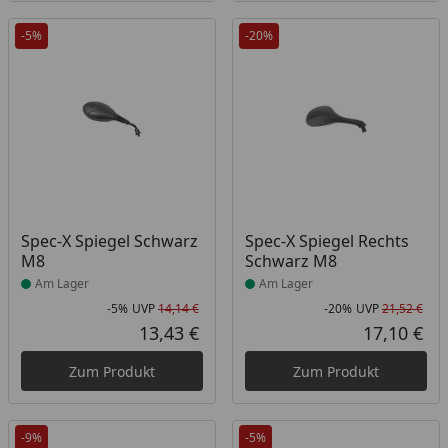
-5%
-20%
Produkt am Lager
Produkt am Lager
Spec-X Spiegel Schwarz
Spec-X Spiegel Rechts
M8
Schwarz M8
Am Lager
Am Lager
-5%
UVP
14,14 €
-20%
UVP
21,52 €
Rabatt in Prozent
Ursprünglicher Preis
Rab
Urs
13,43 €
17,10 €
Aktueller Preis
Akt
Zum Produkt
Zum Produkt
-9%
-5%