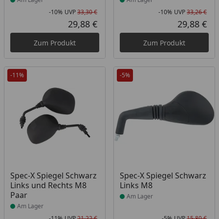
-10%
UVP
33,30 €
-10%
UVP
33,26 €
Rabatt in Prozent
Ursprünglicher Preis
Rab
Urs
29,88 €
29,88 €
Aktueller Preis
Akt
Zum Produkt
Zum Produkt
-11%
-5%
Produkt am Lager
Produkt am Lager
Spec-X Spiegel Schwarz
Spec-X Spiegel Schwarz
Links und Rechts M8
Links M8
Paar
Am Lager
Am Lager
-11%
UVP
21,22 €
-5%
UVP
15,80 €