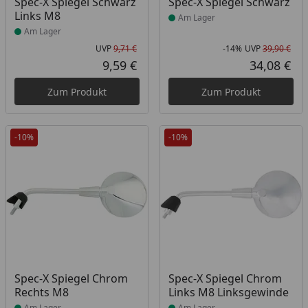
Produkt am Lager
Produkt am Lager
Spec-X Spiegel Schwarz
Spec-X Spiegel Schwarz
Links M8
Am Lager
Am Lager
UVP
9,71 €
-14%
UVP
39,90 €
Ursprünglicher Preis
Rab
Urs
9,59 €
34,08 €
Aktueller Preis
Akt
Zum Produkt
Zum Produkt
-10%
-10%
Produkt am Lager
Produkt am Lager
Spec-X Spiegel Chrom
Spec-X Spiegel Chrom
Rechts M8
Links M8 Linksgewinde
Am Lager
Am Lager