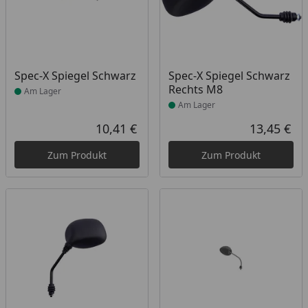
Produkt am Lager
Produkt am Lager
Spec-X Spiegel Schwarz
Spec-X Spiegel Schwarz
Rechts M8
Am Lager
Am Lager
10,41 €
13,45 €
Aktueller Preis
Akt
Zum Produkt
Zum Produkt