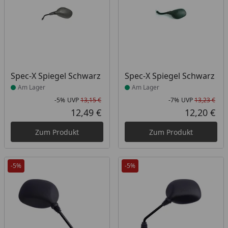
Produkt am Lager
Produkt am Lager
Spec-X Spiegel Schwarz
Spec-X Spiegel Schwarz
Am Lager
Am Lager
-5%
UVP
13,15 €
-7%
UVP
13,23 €
Rabatt in Prozent
Ursprünglicher Preis
Rab
Urs
12,49 €
12,20 €
Aktueller Preis
Akt
Zum Produkt
Zum Produkt
-5%
-5%