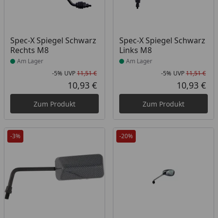
Produkt am Lager
Produkt am Lager
Spec-X Spiegel Schwarz
Spec-X Spiegel Schwarz
Rechts M8
Links M8
Am Lager
Am Lager
-5%
UVP
11,51 €
-5%
UVP
11,51 €
Rabatt in Prozent
Ursprünglicher Preis
Rab
Urs
10,93 €
10,93 €
Aktueller Preis
Akt
Zum Produkt
Zum Produkt
-3%
-20%