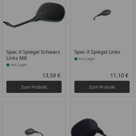
Produkt am Lager
Produkt am Lager
Spec-X Spiegel Schwarz
Spec-X Spiegel Links
Links M8
Am Lager
Am Lager
13,59 €
11,10 €
Aktueller Preis
Akt
Zum Produkt
Zum Produkt