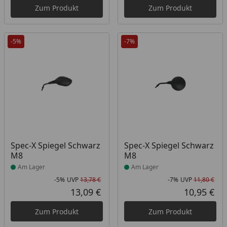
Zum Produkt
Zum Produkt
-5%
-7%
Produkt am Lager
Produkt am Lager
Spec-X Spiegel Schwarz
Spec-X Spiegel Schwarz
M8
M8
Am Lager
Am Lager
-5%
UVP
13,78 €
-7%
UVP
11,80 €
Rabatt in Prozent
Ursprünglicher Preis
Rab
Urs
13,09 €
10,95 €
Aktueller Preis
Akt
Zum Produkt
Zum Produkt