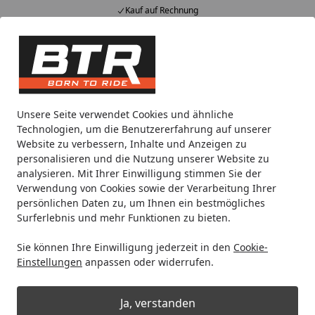
Kauf auf Rechnung
Alle Produkte
Mein Konto
Wunschl
Eink
Hotline
4,85
/ 5
Suchen
Noch 2 Tage und 16 Stunden
Unsere Seite verwendet Cookies und ähnliche
Spare bis zu 35% auf EVOLIFT® Zentralständer
Technologien, um die Benutzererfahrung auf unserer
von BTR!
Website zu verbessern, Inhalte und Anzeigen zu
personalisieren und die Nutzung unserer Website zu
analysieren. Mit Ihrer Einwilligung stimmen Sie der
Spec-X
Lenkerspiegel
Verwendung von Cookies sowie der Verarbeitung Ihrer
Startseite
persönlichen Daten zu, um Ihnen ein bestmögliches
Spec X Lenkerspiegel
Surferlebnis und mehr Funktionen zu bieten.
Sie können Ihre Einwilligung jederzeit in den
Cookie-
Ihre Artikelübersicht
Einstellungen
anpassen oder widerrufen.
Kategorien
Ja, verstanden