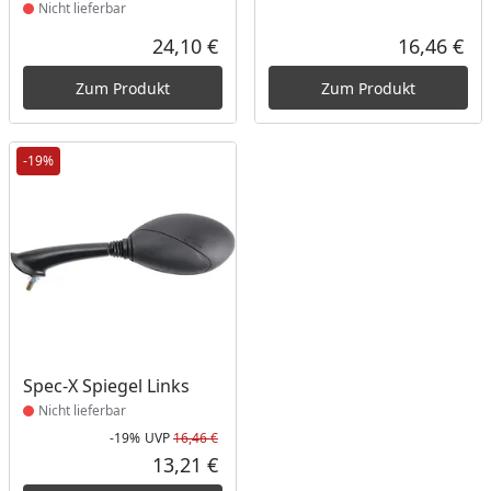
Nicht lieferbar
24,10 €
16,46 €
Aktueller Preis
Akt
Zum Produkt
Zum Produkt
-19%
Produkt nicht lieferbar
Spec-X Spiegel Links
Nicht lieferbar
-19%
UVP
16,46 €
Rabatt in Prozent
Ursprünglicher Preis
13,21 €
Aktueller Preis