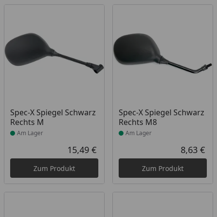
Produkt am Lager
Produkt am Lager
Spec-X Spiegel Schwarz
Spec-X Spiegel Schwarz
Rechts M
Rechts M8
Am Lager
Am Lager
15,49 €
8,63 €
Aktueller Preis
Akt
Zum Produkt
Zum Produkt