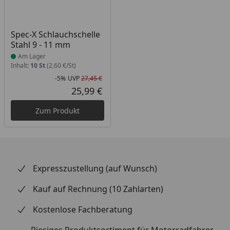
Produkt am Lager
Spec-X Schlauchschelle
Stahl 9 - 11 mm
Am Lager
Inhalt:
10 St
(2,60 €/St)
-5%
UVP
27,45 €
Rabatt in Prozent
Ursprünglicher Preis
25,99 €
Aktueller Preis
Zum Produkt
Expresszustellung (auf Wunsch)
Kauf auf Rechnung (10 Zahlarten)
Kostenlose Fachberatung