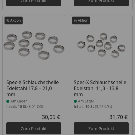
Zum Produkt
Zum Produkt
% Aktion
% Aktion
Produkt am Lager
Produkt am Lager
Spec-X Schlauchschelle
Spec-X Schlauchschelle
Edelstahl 17,8 – 21,0
Edelstahl 11,3 - 13,8
mm
mm
Am Lager
Am Lager
Inhalt:
10 St
(3,01 €/St)
Inhalt:
10 St
(3,17 €/St)
30,05 €
31,70 €
Aktueller Preis
Akt
Zum Produkt
Zum Produkt