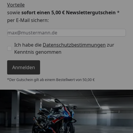
Vorteile
sowie
sofort einen 5,00 € Newslettergutschein
*
per E-Mail sichern:
Keine Eingabe erforderlich
Eingabe erforderlich
E-Mail *
Ich habe die
Datenschutzbestimmungen
zur
Kenntnis genommen
Anmelden
*Der Gutschein gilt ab einem Bestellwert von 50,00 €
Trusted Shops
4,85
/ 5