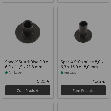
Produkt am Lager
Produkt am Lager
Spec-X Stützhülse 9,9 x
Spec-X Stützhülse 8,0 x
6,9 x 11,5 x 23,8 mm
6,3 x 16,0 x 18,0 mm
Am Lager
Am Lager
5,25 €
4,25 €
Aktueller Preis
Akt
Zum Produkt
Zum Produkt