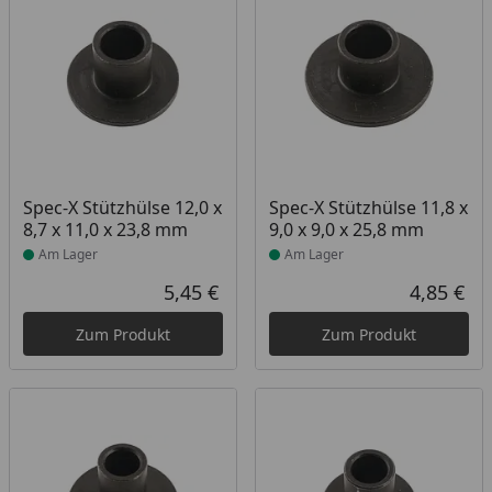
Produkt am Lager
Produkt am Lager
Spec-X Stützhülse 12,0 x
Spec-X Stützhülse 11,8 x
8,7 x 11,0 x 23,8 mm
9,0 x 9,0 x 25,8 mm
Am Lager
Am Lager
5,45 €
4,85 €
Aktueller Preis
Akt
Zum Produkt
Zum Produkt