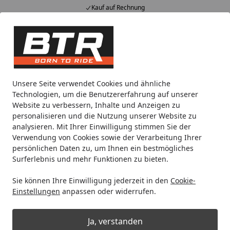
Kauf auf Rechnung
Alle Produkte
Mein Konto
Wunschl
Eink
Hotline
4,85
/ 5
Suchen
Noch 1 Tag und 15 Stunden
Unsere Seite verwendet Cookies und ähnliche
Spare bis zu 35% auf EVOLIFT® Zentralständer
Technologien, um die Benutzererfahrung auf unserer
von BTR!
Website zu verbessern, Inhalte und Anzeigen zu
personalisieren und die Nutzung unserer Website zu
analysieren. Mit Ihrer Einwilligung stimmen Sie der
Spec-X
Befestigungsmaterial
Verwendung von Cookies sowie der Verarbeitung Ihrer
Startseite
persönlichen Daten zu, um Ihnen ein bestmögliches
Spec X Befestigungsmaterial
Surferlebnis und mehr Funktionen zu bieten.
Sie können Ihre Einwilligung jederzeit in den
Cookie-
Ihre Artikelübersicht
Einstellungen
anpassen oder widerrufen.
Kategorien
Ja, verstanden