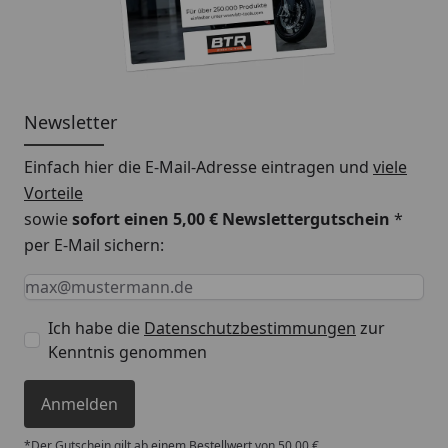
Newsletter
Einfach hier die E-Mail-Adresse eintragen und
viele
Vorteile
sowie
sofort einen 5,00 € Newslettergutschein
*
per E-Mail sichern:
Keine Eingabe erforderlich
Eingabe erforderlich
E-Mail *
Ich habe die
Datenschutzbestimmungen
zur
Kenntnis genommen
Anmelden
*Der Gutschein gilt ab einem Bestellwert von 50,00 €