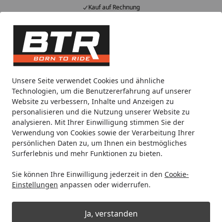
Kauf auf Rechnung
Alle Produkte
Mein Konto
Wunschl
Eink
Hotline
4,85
/ 5
Suchen
Einhell Germany AG
Werkzeuge
Elektrowerkzeuge
Akk
Unsere Seite verwendet Cookies und ähnliche
Startseite
Technologien, um die Benutzererfahrung auf unserer
Einhell Elektro-Schlagschrauber
Website zu verbessern, Inhalte und Anzeigen zu
personalisieren und die Nutzung unserer Website zu
analysieren. Mit Ihrer Einwilligung stimmen Sie der
Ihre Artikelübersicht
Verwendung von Cookies sowie der Verarbeitung Ihrer
persönlichen Daten zu, um Ihnen ein bestmögliches
Surferlebnis und mehr Funktionen zu bieten.
Kategorien
Sie können Ihre Einwilligung jederzeit in den
Cookie-
Filter / Sortierung
Einstellungen
anpassen oder widerrufen.
1
Artikel gefunden
Ja, verstanden