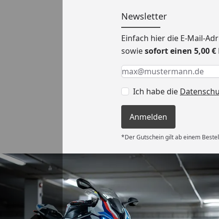
Newsletter
Einfach hier die E-Mail-A
sowie
sofort einen 5,00 
Keine Eingabe erforderlic
Eingabe erforderlich
E-Mail *
Ich habe die
Datensch
Anmelden
*Der Gutschein gilt ab einem Bestel
Versand
es Auftrages
ft angemessen