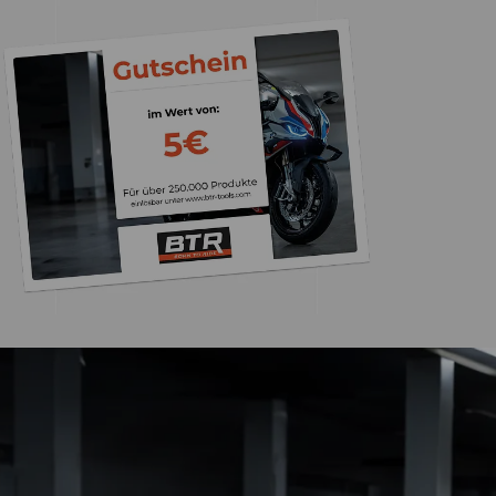
Trusted Shops
„Die Abwicklung ein
bzw. Bestellung läu