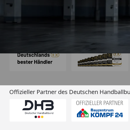
schnell ab. Als Firma braucht man
verlässliche Partner
4,85
/ 5
2.007 Bewertungen
ich hier gefu
06.08.202
Auszeichnungen
Offizieller Partner des Deutschen Handballb