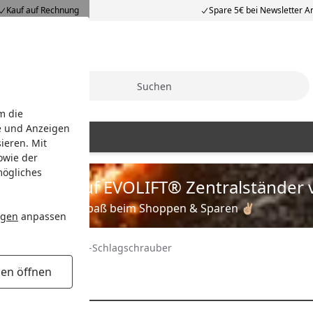
Kauf auf Rechnung
Spare 5€ bei Newsletter 
Suche
m die
e und Anzeigen
äte
ieren. Mit
owie der
mögliches
is zu 35% auf EVOLIFT® Zentralständer 
Viel Spaß beim Shoppen & Sparen ✌🏼
ngen
anpassen
uschrauber
Akku-Schlagschrauber
r
gen öffnen