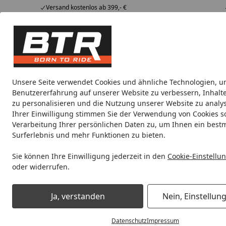
Versand kostenlos ab 399,- €
Hotline
07051 / 9 222 5959
4,85
/ 5
Mi-Fr. 8-12 Uhr
2.007 Bewertungen
Tipps &
BTR
Alle Produkte
Marken
Alle Produkte
Tricks
Produktwelt
Unsere Seite verwendet Cookies und ähnliche Technologien, u
Benutzererfahrung auf unserer Website zu verbessern, Inhalt
Einhell Germany AG
Werkzeuge
Zubehör für Ger
zu personalisieren und die Nutzung unserer Website zu analys
Ihrer Einwilligung stimmen Sie der Verwendung von Cookies s
Verarbeitung Ihrer persönlichen Daten zu, um Ihnen ein best
Noch 2 Tage
Spare b
Surferlebnis und mehr Funktionen zu bieten.
Sie können Ihre Einwilligung jederzeit in den
Cookie-Einstellu
oder widerrufen.
Einhell Germany AG
Werkzeuge
Elektrowerkzeuge
Akk
Startseite
Einhell Akku-Schlagschraube
Ja, verstanden
Nein, Einstellun
Datenschutz
Impressum