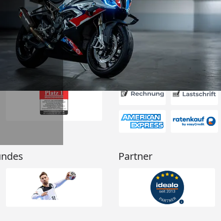
 und das habe
nden.“
6
Akzeptierte Zahlungsa
undes
Partner