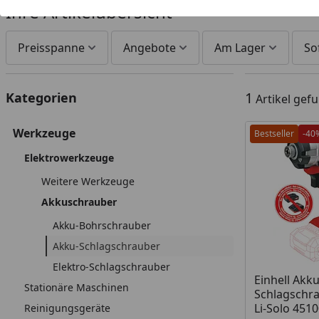
Ihre Artikelübersicht
Preisspanne
Angebote
Am Lager
So
1
Kategorien
Artikel gef
Werkzeuge
Bestseller
-40
Elektrowerkzeuge
Weitere Werkzeuge
Akkuschrauber
Akku-Bohrschrauber
Akku-Schlagschrauber
Elektro-Schlagschrauber
Produkt am
Einhell Akku
Stationäre Maschinen
Schlagschra
Li-Solo 451
Reinigungsgeräte