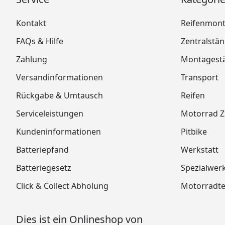
Kontakt
Reifenmon
FAQs & Hilfe
Zentralstä
Zahlung
Montagest
Versandinformationen
Transport
Rückgabe & Umtausch
Reifen
Serviceleistungen
Motorrad 
Kundeninformationen
Pitbike
Batteriepfand
Werkstatt
Batteriegesetz
Spezialwer
Click & Collect Abholung
Motorradtei
Dies ist ein Onlineshop von