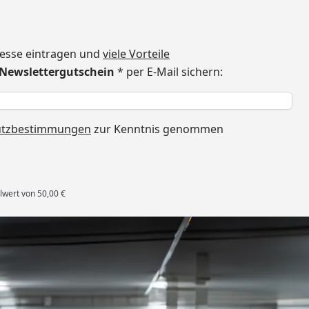
dresse eintragen und
viele Vorteile
€ Newslettergutschein
* per E-Mail sichern:
h
utzbestimmungen
zur Kenntnis genommen
lwert von 50,00 €