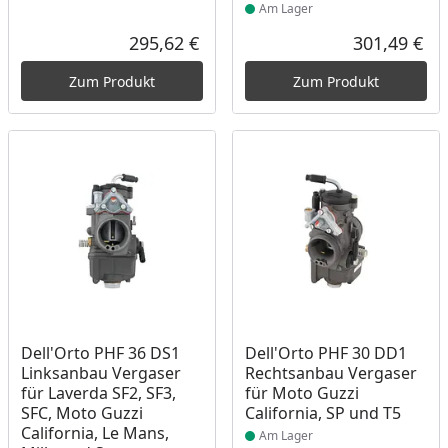
Am Lager
295,62 €
301,49 €
Aktueller Preis
Akt
Zum Produkt
Zum Produkt
Produkt am Lager
Produkt am Lager
Dell'Orto PHF 36 DS1
Dell'Orto PHF 30 DD1
Linksanbau Vergaser
Rechtsanbau Vergaser
für Laverda SF2, SF3,
für Moto Guzzi
SFC, Moto Guzzi
California, SP und T5
California, Le Mans,
Am Lager