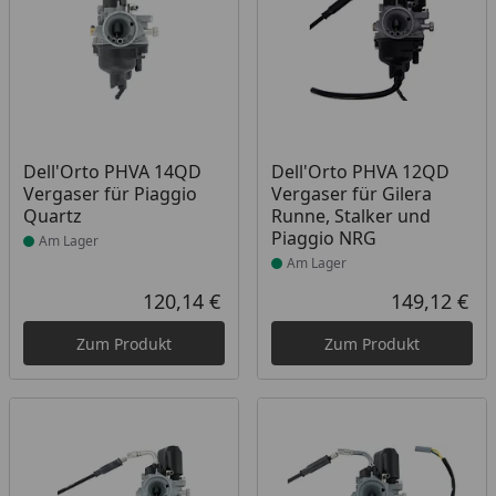
Produkt am Lager
Produkt am Lager
Dell'Orto PHVA 14QD
Dell'Orto PHVA 12QD
Vergaser für Piaggio
Vergaser für Gilera
Quartz
Runne, Stalker und
Piaggio NRG
Am Lager
Am Lager
120,14 €
149,12 €
Aktueller Preis
Akt
Zum Produkt
Zum Produkt