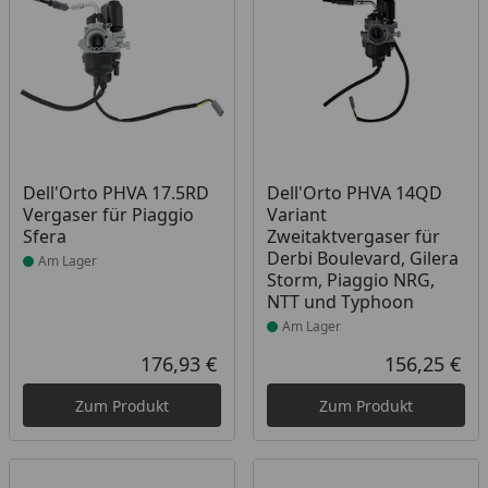
Produkt am Lager
Produkt am Lager
Dell'Orto PHVA 17.5RD
Dell'Orto PHVA 14QD
Vergaser für Piaggio
Variant
Sfera
Zweitaktvergaser für
Derbi Boulevard, Gilera
Am Lager
Storm, Piaggio NRG,
NTT und Typhoon
Am Lager
176,93 €
156,25 €
Aktueller Preis
Akt
Zum Produkt
Zum Produkt