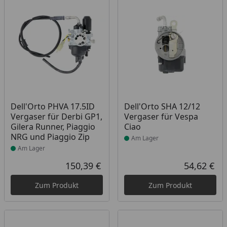
Produkt am Lager
Produkt am Lager
Dell'Orto PHVA 17.5ID
Dell'Orto SHA 12/12
Vergaser für Derbi GP1,
Vergaser für Vespa
Gilera Runner, Piaggio
Ciao
NRG und Piaggio Zip
Am Lager
Am Lager
150,39 €
54,62 €
Aktueller Preis
Akt
Zum Produkt
Zum Produkt