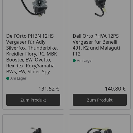
Produkt am Lager
Produkt am Lager
Dell'Orto PHBN 12HS
Dell'Orto PHVA 12PS
Vergaser für Adly
Vergaser für Benelli
Silverfox, Thunderbike,
491, K2 und Malaguti
Kreidler Flory, RC, MBK
F12
Booster, EW, Ovetto,
Am Lager
Rex Rex, Rexy,Yamaha
BWs, EW, Slider, Spy
Am Lager
131,52 €
140,80 €
Aktueller Preis
Akt
Zum Produkt
Zum Produkt