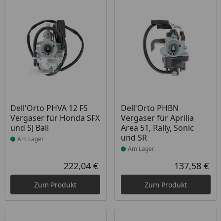
Produkt am Lager
Produkt am Lager
Dell'Orto PHVA 12 FS
Dell'Orto PHBN
Vergaser für Honda SFX
Vergaser für Aprilia
und SJ Bali
Area 51, Rally, Sonic
und SR
Am Lager
Am Lager
222,04 €
137,58 €
Aktueller Preis
Akt
Zum Produkt
Zum Produkt