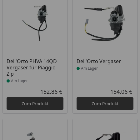
Produkt am Lager
Produkt am Lager
Dell'Orto PHVA 14QD
Dell'Orto Vergaser
Vergaser für Piaggio
Am Lager
Zip
Am Lager
152,86 €
154,06 €
Aktueller Preis
Akt
Zum Produkt
Zum Produkt