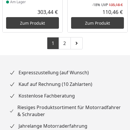
Am Lager
-18%
UVP
135,18 €
Rab
Urs
303,44 €
110,46 €
Aktueller Preis
Akt
Zum Produkt
Zum Produkt
1
2
Zu Seite 2
Zur nächsten Seite
Expresszustellung (auf Wunsch)
Kauf auf Rechnung (10 Zahlarten)
Kostenlose Fachberatung
Riesiges Produktsortiment für Motorradfahrer
& Schrauber
Jahrelange Motorraderfahrung