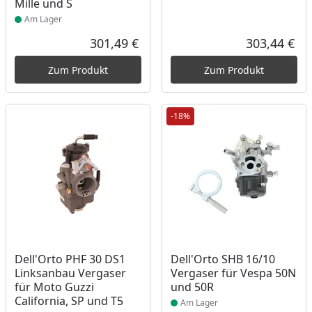
Mille und S
Am Lager
301,49 €
303,44 €
Aktueller Preis
Akt
Zum Produkt
Zum Produkt
-18%
Produkt am Lager
Produkt am Lager
Dell'Orto PHF 30 DS1
Dell'Orto SHB 16/10
Linksanbau Vergaser
Vergaser für Vespa 50N
für Moto Guzzi
und 50R
California, SP und T5
Am Lager