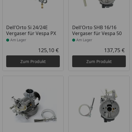
Produkt am Lager
Produkt am Lager
Dell'Orto Si 24/24E
Dell'Orto SHB 16/16
Vergaser für Vespa PX
Vergaser für Vespa 50
Am Lager
Am Lager
125,10 €
137,75 €
Aktueller Preis
Akt
Zum Produkt
Zum Produkt