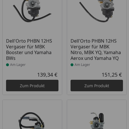
Produkt am Lager
Produkt am Lager
Dell'Orto PHBN 12HS
Dell'Orto PHBN 12HS
Vergaser für MBK
Vergaser für MBK
Booster und Yamaha
Nitro, MBK YQ, Yamaha
BWs
Aerox und Yamaha YQ
Am Lager
Am Lager
139,34 €
151,25 €
Aktueller Preis
Akt
Zum Produkt
Zum Produkt