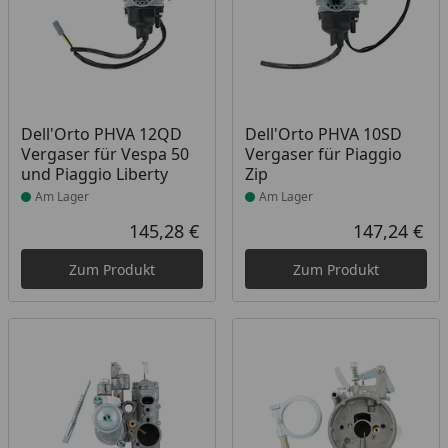
Produkt am Lager
Produkt am Lager
Dell'Orto PHVA 12QD
Dell'Orto PHVA 10SD
Vergaser für Vespa 50
Vergaser für Piaggio
und Piaggio Liberty
Zip
Am Lager
Am Lager
145,28 €
147,24 €
Aktueller Preis
Akt
Zum Produkt
Zum Produkt