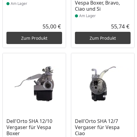
Vespa Boxer, Bravo,
Am Lager
Ciao und Si
Am Lager
55,00 €
55,74 €
Aktueller Preis
Akt
Zum Produkt
Zum Produkt
Produkt am Lager
Produkt am Lager
Dell'Orto SHA 12/10
Dell'Orto SHA 12/7
Vergaser für Vespa
Vergaser für Vespa
Boxer
Ciao