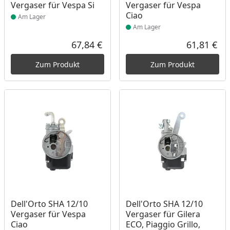
Vergaser für Vespa Si
Vergaser für Vespa
Ciao
Am Lager
Am Lager
67,84 €
61,81 €
Aktueller Preis
Akt
Zum Produkt
Zum Produkt
Produkt am Lager
Produkt am Lager
Dell'Orto SHA 12/10
Dell'Orto SHA 12/10
Vergaser für Vespa
Vergaser für Gilera
Ciao
ECO, Piaggio Grillo,