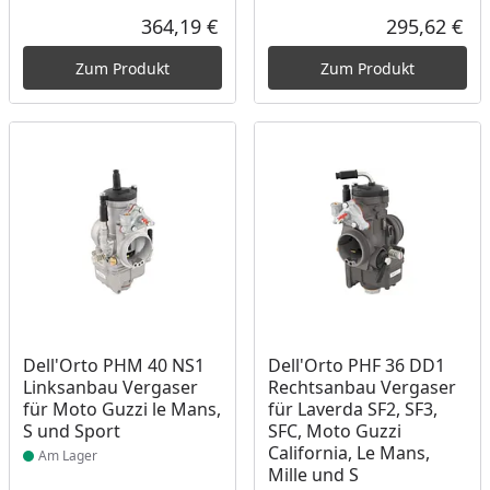
364,19 €
295,62 €
Aktueller Preis
Akt
Zum Produkt
Zum Produkt
Produkt am Lager
Produkt am Lager
Dell'Orto PHM 40 NS1
Dell'Orto PHF 36 DD1
Linksanbau Vergaser
Rechtsanbau Vergaser
für Moto Guzzi le Mans,
für Laverda SF2, SF3,
S und Sport
SFC, Moto Guzzi
California, Le Mans,
Am Lager
Mille und S