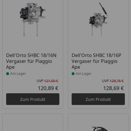
Produkt am Lager
Produkt am Lager
Dell'Orto SHBC 18/16N
Dell'Orto SHBC 18/16P
Vergaser für Piaggio
Vergaser für Piaggio
Ape
Ape
Am Lager
Am Lager
UVP
121,00 €
UVP
128,76 €
Ursprünglicher Preis
Urs
120,89 €
128,69 €
Aktueller Preis
Akt
Zum Produkt
Zum Produkt