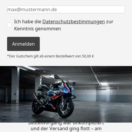
Keine Eingabe erforderlich
Eingabe erforderlich
E-Mail *
Ich habe die
Datenschutzbestimmungen
zur
Kenntnis genommen
Anmelden
*Der Gutschein gilt ab einem Bestellwert von 50,00 €
Trusted Shops
4,85
/ 5
„Sehr zufriedener Kauf! Der
Bestellvorgang war unkompliziert
und der Versand ging flott – am