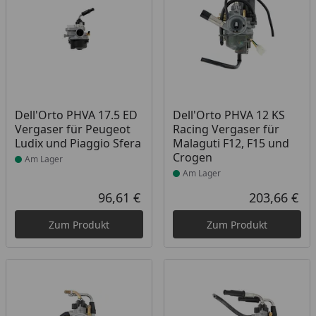
Produkt am Lager
Produkt am Lager
Dell'Orto PHVA 17.5 ED
Dell'Orto PHVA 12 KS
Vergaser für Peugeot
Racing Vergaser für
Ludix und Piaggio Sfera
Malaguti F12, F15 und
Crogen
Am Lager
Am Lager
96,61 €
203,66 €
Aktueller Preis
Akt
Zum Produkt
Zum Produkt