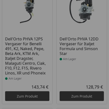
Produkt am Lager
Produkt am Lager
Dell'Orto PHVA 12PS
Dell'Orto PHVA 12DD
Vergaser für Benelli
Vergaser für Italjet
491, K2, Naked, Pepe,
Formula und Simson
Beta Ark, KTM Ark,
Star
Italjet Dragster,
Am Lager
Malaguti Centro, Ciak,
F10, F12, F15, Rivero
Linos, XR und Phoneix
Am Lager
143,74 €
128,79 €
Aktueller Preis
Akt
Zum Produkt
Zum Produkt