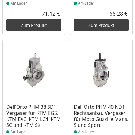
Am Lager
Am Lager
71,12 €
66,28 €
Aktueller Preis
Akt
Zum Produkt
Zum Produkt
Produkt am Lager
Produkt am Lager
Dell'Orto PHM 38 SD1
Dell'Orto PHM 40 ND1
Vergaser für KTM EGS,
Rechtsanbau Vergaser
KTM EXC, KTM LC4, KTM
für Moto Guzzi le Mans,
SC und KTM SX
S und Sport
Am Lager
Am Lager