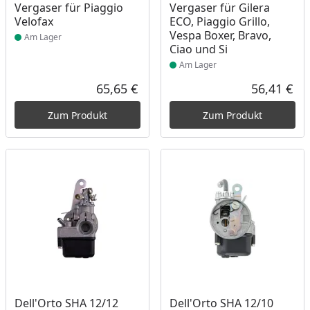
Vergaser für Piaggio
Vergaser für Gilera
Velofax
ECO, Piaggio Grillo,
Vespa Boxer, Bravo,
Am Lager
Ciao und Si
Am Lager
65,65 €
56,41 €
Aktueller Preis
Akt
Zum Produkt
Zum Produkt
Produkt am Lager
Produkt am Lager
Dell'Orto SHA 12/12
Dell'Orto SHA 12/10