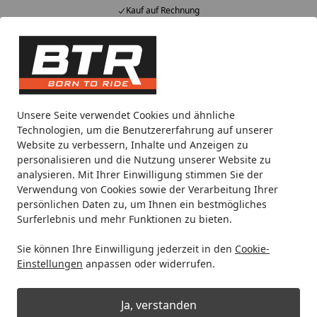
Kauf auf Rechnung
Alle Produkte
Mein Konto
Wunschl
Eink
Hotline
4,85
/ 5
Suchen
Dell'Orto
Vergaser
Vergaser Komplett
Unsere Seite verwendet Cookies und ähnliche
Startseite
Technologien, um die Benutzererfahrung auf unserer
Dell'Orto Vergaser Komplett
Website zu verbessern, Inhalte und Anzeigen zu
personalisieren und die Nutzung unserer Website zu
analysieren. Mit Ihrer Einwilligung stimmen Sie der
Ihre Artikelübersicht
Verwendung von Cookies sowie der Verarbeitung Ihrer
persönlichen Daten zu, um Ihnen ein bestmögliches
Surferlebnis und mehr Funktionen zu bieten.
Kategorien
Sie können Ihre Einwilligung jederzeit in den
Cookie-
Filter / Sortierung
Einstellungen
anpassen oder widerrufen.
59
Artikel gefunden
Ja, verstanden