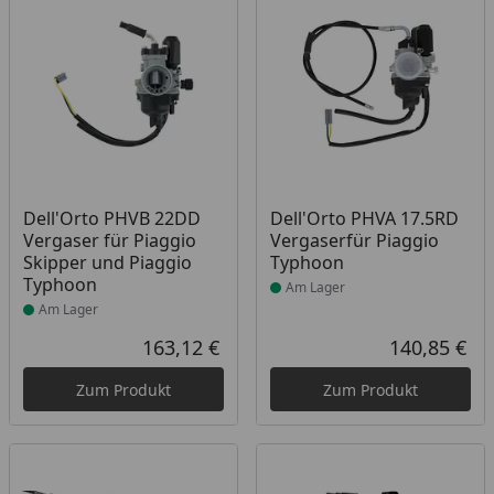
Produkt am Lager
Produkt am Lager
Dell'Orto PHVB 22DD
Dell'Orto PHVA 17.5RD
Vergaser für Piaggio
Vergaserfür Piaggio
Skipper und Piaggio
Typhoon
Typhoon
Am Lager
Am Lager
163,12 €
140,85 €
Aktueller Preis
Akt
Zum Produkt
Zum Produkt