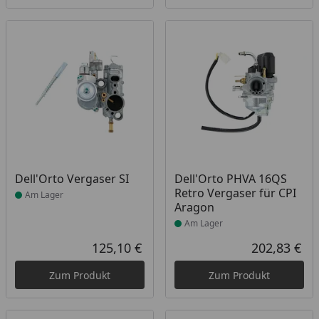
Produkt am Lager
Produkt am Lager
Dell'Orto Vergaser SI
Dell'Orto PHVA 16QS
Retro Vergaser für CPI
Am Lager
Aragon
Am Lager
125,10 €
202,83 €
Aktueller Preis
Akt
Zum Produkt
Zum Produkt