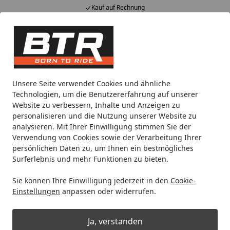
Kauf auf Rechnung
Alle Produkte
Mein Konto
Wunschl
Eink
Hotline
4,85
/ 5
Suchen
BTR
Zentralständer
Zentralständer für Ducati
Panigal
Unsere Seite verwendet Cookies und ähnliche
Startseite
Technologien, um die Benutzererfahrung auf unserer
Panigale
Website zu verbessern, Inhalte und Anzeigen zu
personalisieren und die Nutzung unserer Website zu
analysieren. Mit Ihrer Einwilligung stimmen Sie der
Ihre Artikelübersicht
Verwendung von Cookies sowie der Verarbeitung Ihrer
persönlichen Daten zu, um Ihnen ein bestmögliches
Surferlebnis und mehr Funktionen zu bieten.
Kategorien
Sie können Ihre Einwilligung jederzeit in den
Cookie-
Filter / Sortierung
Einstellungen
anpassen oder widerrufen.
13
Artikel gefunden
Ja, verstanden