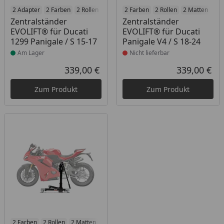
Produkt am Lager
2 Adapter
2 Farben
2 Rollen
2 Matten
Produkt nicht lieferbar
2 Farben
2 Racetrack-Add-Ons
2 Rollen
2 Matten
2 R
Zentralständer
Zentralständer
EVOLIFT® für Ducati
EVOLIFT® für Ducati
1299 Panigale / S 15-17
Panigale V4 / S 18-24
Am Lager
Nicht lieferbar
339,00 €
339,00 €
Aktueller Preis
Akt
Zum Produkt
Zum Produkt
Produkt nicht lieferbar
2 Farben
2 Rollen
2 Matten
2 Racetrack-Add-Ons
2 Branding-Optione