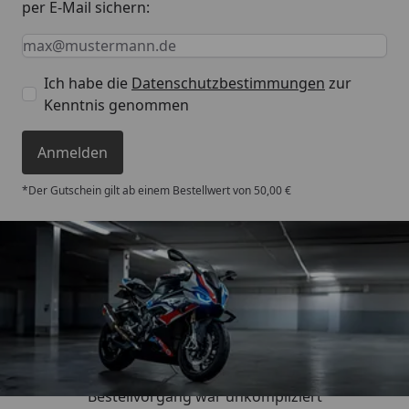
per E-Mail sichern:
Keine Eingabe erforderlich
Eingabe erforderlich
E-Mail *
Ich habe die
Datenschutzbestimmungen
zur
Kenntnis genommen
Anmelden
*Der Gutschein gilt ab einem Bestellwert von 50,00 €
Trusted Shops
4,85
/ 5
„Sehr zufriedener Kauf! Der
Bestellvorgang war unkompliziert