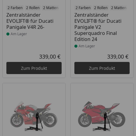
Produkt am Lager
2 Farben
2 Rollen
2 Matten
2 Racetrack-Add-Ons
Produkt am Lager
2 Farben
2 Rollen
2 Branding-Optione
2 Matten
2 R
Zentralständer
Zentralständer
EVOLIFT® für Ducati
EVOLIFT® für Ducati
Panigale V4R 26-
Panigale V2
Superquadro Final
Am Lager
Edition 24
Am Lager
339,00 €
339,00 €
Aktueller Preis
Akt
Zum Produkt
Zum Produkt