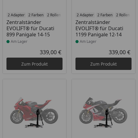
Produkt am Lager
2 Adapter
2 Farben
2 Rollen
2 Matten
Produkt am Lager
2 Adapter
2 Racetrack-Add-Ons
2 Farben
2 Rollen
2 
Zentralständer
Zentralständer
EVOLIFT® für Ducati
EVOLIFT® für Ducati
899 Panigale 14-15
1199 Panigale 12-14
Am Lager
Am Lager
339,00 €
339,00 €
Aktueller Preis
Akt
Zum Produkt
Zum Produkt