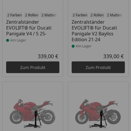
Produkt am Lager
2 Farben
2 Rollen
2 Matten
2 Racetrack-Add-Ons
Produkt am Lager
2 Farben
2 Rollen
2 Branding-Optione
2 Matten
2 R
Zentralständer
Zentralständer
EVOLIFT® für Ducati
EVOLIFT® für Ducati
Panigale V4 / S 25-
Panigale V2 Bayliss
Edition 21-24
Am Lager
Am Lager
339,00 €
339,00 €
Aktueller Preis
Akt
Zum Produkt
Zum Produkt