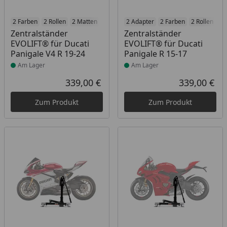
Produkt am Lager
2 Farben
2 Rollen
2 Matten
2 Racetrack-Add-Ons
Produkt am Lager
2 Adapter
2 Farben
2 Branding-Optione
2 Rollen
2 
Zentralständer
Zentralständer
EVOLIFT® für Ducati
EVOLIFT® für Ducati
Panigale V4 R 19-24
Panigale R 15-17
Am Lager
Am Lager
339,00 €
339,00 €
Aktueller Preis
Akt
Zum Produkt
Zum Produkt