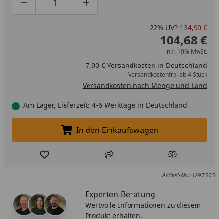
Produktmenge um eins verringern
Produktmenge manuell eingeben
Produktmenge um eins erhöhen
-22%
UVP
134,90 €
104,68 €
inkl. 19% MwSt.
7,90 € Versandkosten in Deutschland
Versandkostenfrei ab 4 Stück
Versandkosten nach Menge und Land
Am Lager, Lieferzeit: 4-6 Werktage in Deutschland
In den Einkaufswagen
In den Einkaufswagen legen
Produkt zur Wunschliste hinzufügen
Teilen
Produkt Ver
Artikel-Nr.: 4297505
Experten-Beratung
Wertvolle Informationen zu diesem
Produkt erhalten.