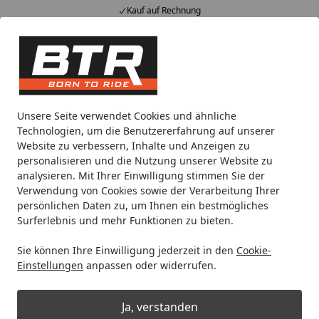
Kauf auf Rechnung
Alle Produkte
Mein Konto
Wunschl
Eink
Hotline
4,85
/ 5
Suchen
Noch 1 Tag und 23 Stunden
Unsere Seite verwendet Cookies und ähnliche
Spare bis zu 35% auf EVOLIFT® Zentralständer
Technologien, um die Benutzererfahrung auf unserer
von BTR!
Website zu verbessern, Inhalte und Anzeigen zu
personalisieren und die Nutzung unserer Website zu
analysieren. Mit Ihrer Einwilligung stimmen Sie der
Motorradteile & Ersatzteile
Gepäck
Gepäckträger & Seit
Verwendung von Cookies sowie der Verarbeitung Ihrer
Startseite
persönlichen Daten zu, um Ihnen ein bestmögliches
Kappa Topcaseträger
Surferlebnis und mehr Funktionen zu bieten.
Sie können Ihre Einwilligung jederzeit in den
Cookie-
Einstellungen
anpassen oder widerrufen.
Ja, verstanden