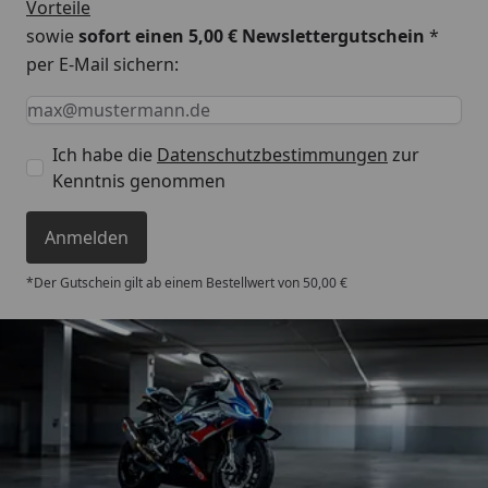
Vorteile
sowie
sofort einen 5,00 € Newslettergutschein
*
per E-Mail sichern:
Keine Eingabe erforderlich
Eingabe erforderlich
E-Mail *
Ich habe die
Datenschutzbestimmungen
zur
Kenntnis genommen
Anmelden
*Der Gutschein gilt ab einem Bestellwert von 50,00 €
Trusted Shops
4,85
/ 5