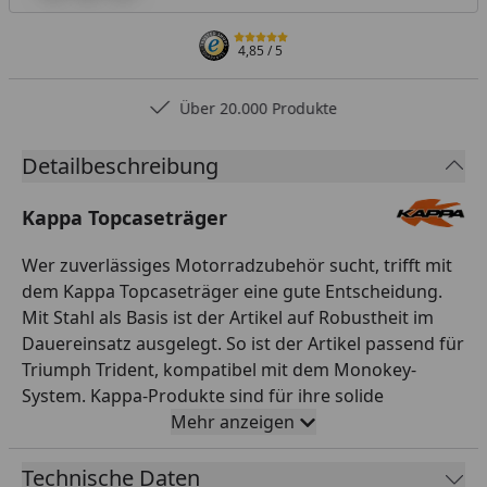
4,85
/ 5
Über 20.000 Produkte
Detailbeschreibung
Kappa Topcaseträger
Wer zuverlässiges Motorradzubehör sucht, trifft mit
dem Kappa Topcaseträger eine gute Entscheidung.
Mit Stahl als Basis ist der Artikel auf Robustheit im
Dauereinsatz ausgelegt. So ist der Artikel passend für
Triumph Trident, kompatibel mit dem Monokey-
System. Kappa-Produkte sind für ihre solide
Verarbeitung und ihr gutes Preis-Leistungs-
Mehr anzeigen
Verhältnis bekannt. Verlässliches Zubehör, das Ihren
Touren mehr Komfort und Sicherheit verleiht. Auf
Technische Daten