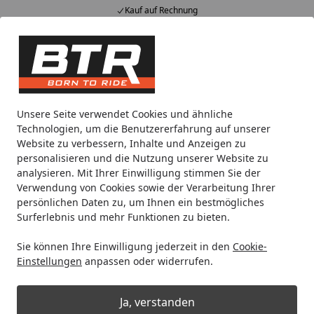
Kauf auf Rechnung
Alle Produkte
Mein Konto
Wunschl
Eink
Hotline
4,85
/ 5
Suchen
Noch 1 Tag und 8 Stunden
Unsere Seite verwendet Cookies und ähnliche
Spare bis zu 35% auf EVOLIFT® Zentralständer
Technologien, um die Benutzererfahrung auf unserer
von BTR!
Website zu verbessern, Inhalte und Anzeigen zu
personalisieren und die Nutzung unserer Website zu
analysieren. Mit Ihrer Einwilligung stimmen Sie der
Motorradteile & Ersatzteile
Anbauteile
Smartphone Halt
Verwendung von Cookies sowie der Verarbeitung Ihrer
Startseite
persönlichen Daten zu, um Ihnen ein bestmögliches
Kappa Smartphonetasche KS952B
Surferlebnis und mehr Funktionen zu bieten.
Sie können Ihre Einwilligung jederzeit in den
Cookie-
Einstellungen
anpassen oder widerrufen.
Ja, verstanden