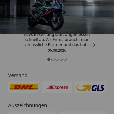
Trusted Shops
4,85
/ 5
„Die Abwicklung eines Auftrages
bzw. Bestellung läuft angemessen
schnell ab. Als Firma braucht man
verlässliche Partner und das habe
ich hier gefunden.“
06.08.2026
Versand
Auszeichnungen