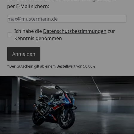
per E-Mail sichern:
Keine Eingabe erforderlich
Eingabe erforderlich
E-Mail *
Ich habe die
Datenschutzbestimmungen
zur
Kenntnis genommen
Anmelden
*Der Gutschein gilt ab einem Bestellwert von 50,00 €
Trusted Shops
4,85
/ 5
„Sehr zufriedener Kauf! Der
Bestellvorgang war unkompliziert