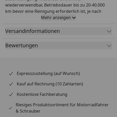
wiederverwendbar, Betriebsdauer bis zu 20-40.000
km bevor eine Reinigung erforderlich ist, je nach
Einsatz im Straßenverkehr, K&N Million Mile Limited
Mehr anzeigen
Warranty (1.600.000 km), Emissionsneutral, Sparsam,
ein K&N Luftfilter hält über die gesamte Lebensdauer
Versandinformationen
des Motorrads, kompatibel mit OEM-
Fahrzeugelektronik, Umweltfreundlich.
Bewertungen
Expresszustellung (auf Wunsch)
Kauf auf Rechnung (10 Zahlarten)
Kostenlose Fachberatung
Riesiges Produktsortiment für Motorradfahrer
& Schrauber