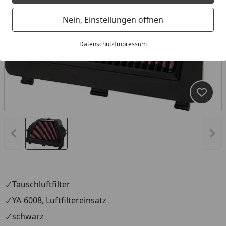
Nein, Einstellungen öffnen
Datenschutz
Impressum
Produk
Vorheriges Bild anzeigen
Näc
Tauschluftfilter
YA-6008, Luftfiltereinsatz
schwarz