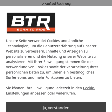
Kauf auf Rechnung
Alle Produkte
Mein Konto
Wunschl
Eink
Hotline
4,85
/ 5
Suchen
Noch 2 Stunden und 38 Minuten
Unsere Seite verwendet Cookies und ähnliche
Spare bis zu 35% auf EVOLIFT® Zentralständer
Technologien, um die Benutzererfahrung auf unserer
von BTR!
Website zu verbessern, Inhalte und Anzeigen zu
personalisieren und die Nutzung unserer Website zu
analysieren. Mit Ihrer Einwilligung stimmen Sie der
Motorradteile & Ersatzteile
Filter & Schläuche
Luftfilter
Verwendung von Cookies sowie der Verarbeitung Ihrer
Startseite
persönlichen Daten zu, um Ihnen ein bestmögliches
K&N Tauschluftfilter YA-6008
Surferlebnis und mehr Funktionen zu bieten.
Sie können Ihre Einwilligung jederzeit in den
Cookie-
Einstellungen
anpassen oder widerrufen.
Ja, verstanden