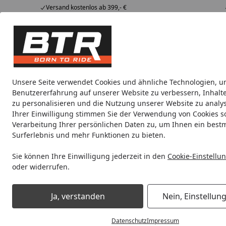
Versand kostenlos ab 399,- €
Hotline
07051 / 9 222 5959
4,85
/ 5
Mi-Fr. 8-12 Uhr
2.009 Bewertungen
Tipps &
BTR
Alle Produkte
Marken
Alle Produkte
Tricks
Produktwelt
Unsere Seite verwendet Cookies und ähnliche Technologien, u
Benutzererfahrung auf unserer Website zu verbessern, Inhalt
Motorradteile & Ersatzteile
Anbauteile
Auspuff
zu personalisieren und die Nutzung unserer Website zu analys
Ihrer Einwilligung stimmen Sie der Verwendung von Cookies s
Verarbeitung Ihrer persönlichen Daten zu, um Ihnen ein best
Noch 3 Stunden und 45 Minuten
Spare b
Surferlebnis und mehr Funktionen zu bieten.
Sie können Ihre Einwilligung jederzeit in den
Cookie-Einstellu
oder widerrufen.
Motorradteile & Ersatzteile
Filter & Schläuche
Luftfilter
Ja, verstanden
Nein, Einstellun
Startseite
Datenschutz
Impressum