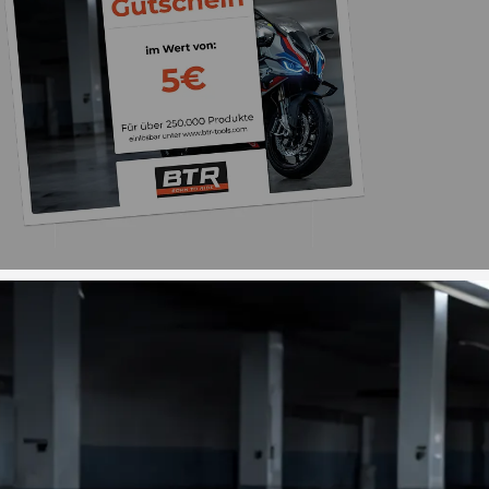
Trusted Shops
„Sehr zufriedener
Bestellvorgang war 
und der Versand gin
26.07. bestellt un
4,85
/ 5
2.009 Bewertungen
geliefert. Die Ab
08.08.202