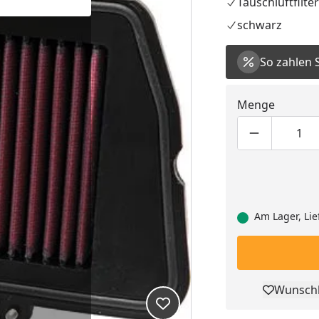
Tauschluftfilter
schwarz
So zahlen 
Menge
Produktmen
Pro
Am Lager, Lie
Wunschl
Pro
Produkt zur Wunschliste hi