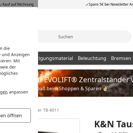
Kauf auf Rechnung
Spare 5€ bei Newsletter 
Suche
m die
e und Anzeigen
Batterien
Befestigungsmaterial
Beleuchtung
Bremsen
ieren. Mit
owie der
mögliches
is zu 35% auf EVOLIFT® Zentralständer 
Viel Spaß beim Shoppen & Sparen ✌🏼
ngen
anpassen
K&N Tauschluftfilter TB-8011
gen öffnen
K&N Taus