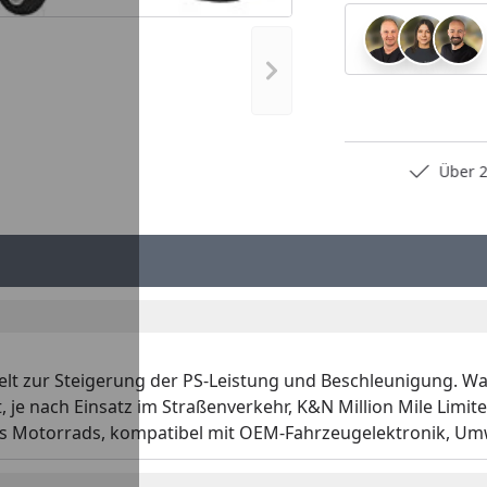
Nächstes Bild anzeigen
Persönliche Fachberatung
Über 2
ckelt zur Steigerung der PS-Leistung und Beschleunigung.
t, je nach Einsatz im Straßenverkehr, K&N Million Mile Limi
des Motorrads, kompatibel mit OEM-Fahrzeugelektronik, Umw