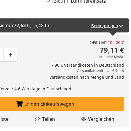
TB-8011, Luftfiltereinsatz
Sie nur
72,63 €
(– 6,48 €)
Bedingungen
-24%
UVP
104,26 €
79,11 €
inkl. 19% MwSt.
ge um eins verringern
duktmenge manuell eingeben
Produktmenge um eins erhöhen
7,90 € Versandkosten in Deutschland
Versandkostenfrei ab 6 Stück
Versandkosten nach Menge und Land
ferzeit: 4-6 Werktage in Deutschland
In den Einkaufswagen
In den Einkaufswagen legen
iste
Teilen
Vergleichen
dukt zur Wunschliste hinzufügen
Teilen
Produkt Vergle
nzufügen