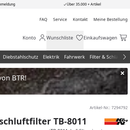
Anmeldung
Über 35.000 + Artikel
FAQ
Service
Kontakt
Meine Bestellung
Meine Bestellung
Konto
Wunschliste
Einkaufswagen
Mein Konto
Wunschliste
Einkaufswagen
Diebstahlschutz
Elektrik
Fahrwerk
Filter & Schläuche
Na
von BTR!
Artikel-Nr.:
7294792
chluftfilter TB-8011