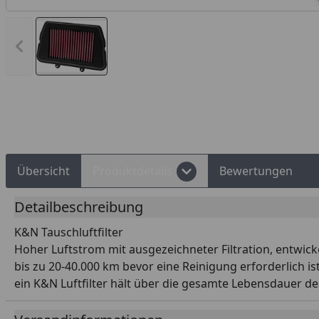
Vorheriges Bild anzeigen
d Shops Käuferschutz
Über 10 Zahlungsarten
Übersicht
Produktdetails
Bewertungen
Detailbeschreibung
K&N Tauschluftfilter
Hoher Luftstrom mit ausgezeichneter Filtration, entwi
bis zu 20-40.000 km bevor eine Reinigung erforderlich is
ein K&N Luftfilter hält über die gesamte Lebensdauer 