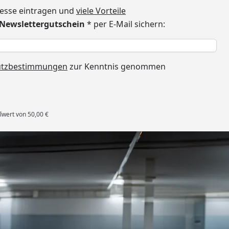
dresse eintragen und
viele Vorteile
€ Newslettergutschein
* per E-Mail sichern:
h
utzbestimmungen
zur Kenntnis genommen
lwert von 50,00 €