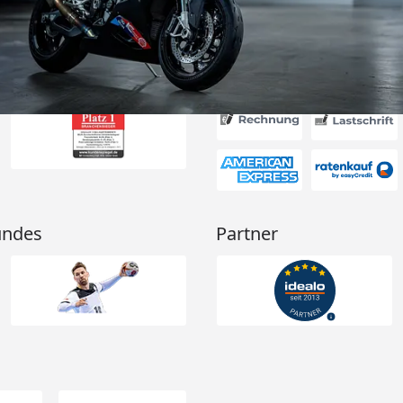
nau der
d schützt
Absolute
g!“
Akzeptierte Zahlungsa
undes
Partner