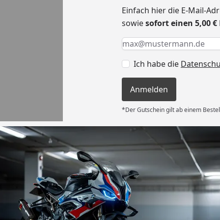
Einfach hier die E-Mail-A
sowie
sofort einen 5,00 
Keine Eingabe erforderlic
Eingabe erforderlich
E-Mail *
Ich habe die
Datensch
Anmelden
*Der Gutschein gilt ab einem Bestel
Versand
 Kauf! Der
unkompliziert
g flott – am
d am 31.07.
deckplane
6