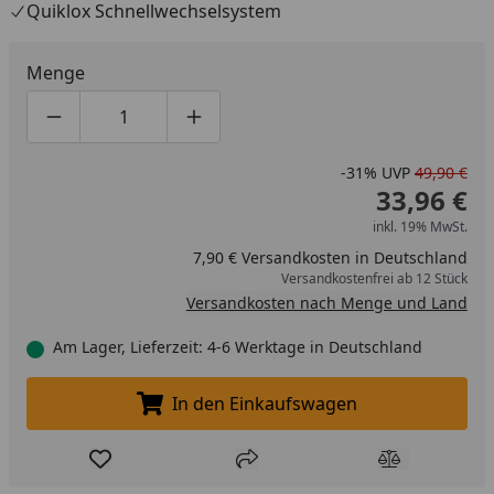
Quiklox Schnellwechselsystem
Menge
Produktmenge um eins verringern
Produktmenge manuell eingeben
Produktmenge um eins erhöhen
-31%
UVP
49,90 €
33,96 €
inkl. 19% MwSt.
7,90 € Versandkosten in Deutschland
Versandkostenfrei ab 12 Stück
Versandkosten nach Menge und Land
Am Lager, Lieferzeit: 4-6 Werktage in Deutschland
In den Einkaufswagen
In den Einkaufswagen legen
Produkt zur Wunschliste hinzufügen
Teilen
Produkt Ver