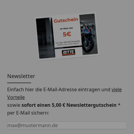
Newsletter
Einfach hier die E-Mail-Adresse eintragen und
viele
Vorteile
sowie
sofort einen 5,00 € Newslettergutschein
*
per E-Mail sichern:
Keine Eingabe erforderlich
Eingabe erforderlich
E-Mail *