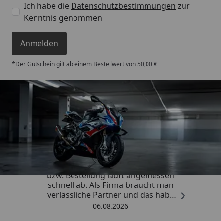
Ich habe die
Datenschutzbestimmungen
zur
Kenntnis genommen
Anmelden
*Der Gutschein gilt ab einem Bestellwert von 50,00 €
Trusted Shops
4,85
/ 5
„Die Abwicklung eines Auftrages
bzw. Bestellung läuft angemessen
schnell ab. Als Firma braucht man
verlässliche Partner und das habe
ich hier gefunden.“
06.08.2026