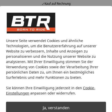
Kauf auf Rechnung
Alle Produkte
Mein Konto
Wunschl
Eink
Hotline
4,85
/ 5
Suchen
Noch 1 Tag und 13 Stunden
Unsere Seite verwendet Cookies und ähnliche
Spare bis zu 35% auf EVOLIFT® Zentralständer
Technologien, um die Benutzererfahrung auf unserer
von BTR!
Website zu verbessern, Inhalte und Anzeigen zu
personalisieren und die Nutzung unserer Website zu
analysieren. Mit Ihrer Einwilligung stimmen Sie der
Motorradteile & Ersatzteile
Anbauteile
Smartphone Halt
Verwendung von Cookies sowie der Verarbeitung Ihrer
Startseite
persönlichen Daten zu, um Ihnen ein bestmögliches
INTERPHONE Quiklox Handyhalter
Surferlebnis und mehr Funktionen zu bieten.
7" Mount 20-30mm
Sie können Ihre Einwilligung jederzeit in den
Cookie-
Einstellungen
anpassen oder widerrufen.
Ja, verstanden