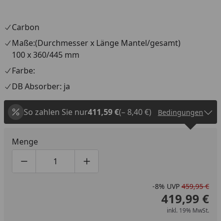
Carbon
Maße:(Durchmesser x Länge Mantel/gesamt)
100 x 360/445 mm
Farbe:
DB Absorber: ja
So zahlen Sie nur
411,59 €
(– 8,40 €)
Bedingungen
Menge
Produktmenge um eins verringern
Produktmenge manuell eingeben
Produktmenge um eins erhöhen
-8%
UVP
459,95 €
419,99 €
inkl. 19% MwSt.