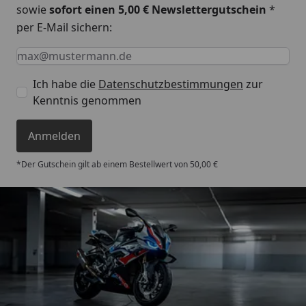
sowie
sofort einen 5,00 € Newslettergutschein
*
per E-Mail sichern:
Keine Eingabe erforderlich
Eingabe erforderlich
E-Mail *
Ich habe die
Datenschutzbestimmungen
zur
Kenntnis genommen
Anmelden
*Der Gutschein gilt ab einem Bestellwert von 50,00 €
Trusted Shops
4,85
/ 5
„Sehr zufriedener Kauf! Der