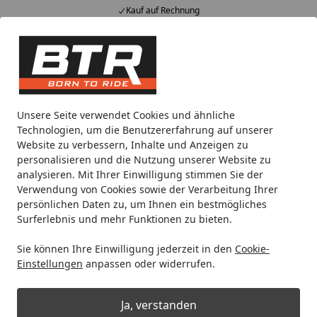
Kauf auf Rechnung
Alle Produkte
Mein Konto
Wunschl
Eink
Hotline
4,85
/ 5
Suchen
Noch 7 Stunden und 56 Minuten
Unsere Seite verwendet Cookies und ähnliche
Spare bis zu 35% auf EVOLIFT® Zentralständer
Technologien, um die Benutzererfahrung auf unserer
von BTR!
Website zu verbessern, Inhalte und Anzeigen zu
personalisieren und die Nutzung unserer Website zu
analysieren. Mit Ihrer Einwilligung stimmen Sie der
Motorradteile & Ersatzteile
Auspuff
Endschalldämpfer
Verwendung von Cookies sowie der Verarbeitung Ihrer
Startseite
persönlichen Daten zu, um Ihnen ein bestmögliches
Hurric SLIP-ON Schalldämpfer
Surferlebnis und mehr Funktionen zu bieten.
Supersport Carbon für YAMAHA
Sie können Ihre Einwilligung jederzeit in den
Cookie-
XJR1300
Einstellungen
anpassen oder widerrufen.
Ja, verstanden