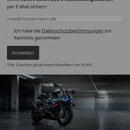
per E-Mail sichern:
Keine Eingabe erforderlich
Eingabe erforderlich
E-Mail *
Ich habe die
Datenschutzbestimmungen
zur
Kenntnis genommen
Anmelden
*Der Gutschein gilt ab einem Bestellwert von 50,00 €
Trusted Shops
4,85
/ 5
„Sehr zufriedener Kauf! Der