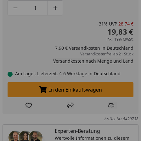
Produktmenge um eins verringern
Produktmenge manuell eingeben
Produktmenge um eins erhöhen
-31%
UVP
28,74 €
19,83 €
inkl. 19% MwSt.
7,90 € Versandkosten in Deutschland
Versandkostenfrei ab 21 Stück
Versandkosten nach Menge und Land
Am Lager, Lieferzeit: 4-6 Werktage in Deutschland
In den Einkaufswagen
In den Einkaufswagen legen
Produkt zur Wunschliste hinzufügen
Teilen
Produkt Ver
Artikel-Nr.: 5429738
Experten-Beratung
Wertvolle Informationen zu diesem