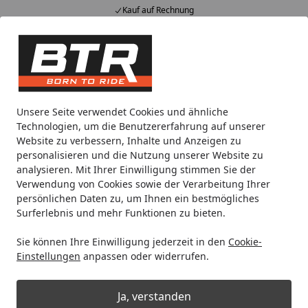
Kauf auf Rechnung
Alle Produkte
Mein Konto
Wunschl
Eink
Hotline
4,85
/ 5
Suchen
Motorradteile & Ersatzteile
Filter & Schläuche
Luftfilter
Unsere Seite verwendet Cookies und ähnliche
Startseite
Technologien, um die Benutzererfahrung auf unserer
Hiflofiltro Luftfilter HFA4912
Website zu verbessern, Inhalte und Anzeigen zu
personalisieren und die Nutzung unserer Website zu
analysieren. Mit Ihrer Einwilligung stimmen Sie der
Verwendung von Cookies sowie der Verarbeitung Ihrer
persönlichen Daten zu, um Ihnen ein bestmögliches
Surferlebnis und mehr Funktionen zu bieten.
Sie können Ihre Einwilligung jederzeit in den
Cookie-
Einstellungen
anpassen oder widerrufen.
Ja, verstanden
Produk