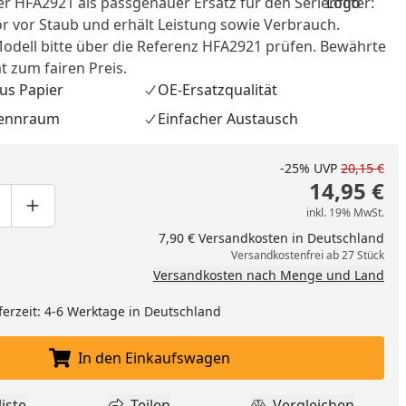
lter HFA2921 als passgenauer Ersatz für den Serienfilter:
r vor Staub und erhält Leistung sowie Verbrauch.
Modell bitte über die Referenz HFA2921 prüfen. Bewährte
ät zum fairen Preis.
us Papier
OE-Ersatzqualität
rennraum
Einfacher Austausch
-25%
UVP
20,15 €
14,95 €
inkl. 19% MwSt.
ge um eins verringern
duktmenge manuell eingeben
Produktmenge um eins erhöhen
7,90 € Versandkosten in Deutschland
Versandkostenfrei ab 27 Stück
Versandkosten nach Menge und Land
nzufügen
ferzeit: 4-6 Werktage in Deutschland
In den Einkaufswagen
In den Einkaufswagen legen
iste
Teilen
Vergleichen