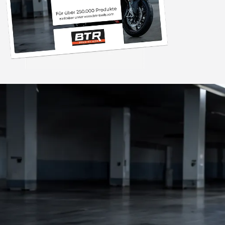
Trusted Shops
„Sehr zufriedener
Bestellvorgang war 
und der Versand gin
26.07. bestellt un
4,85
/ 5
2.009 Bewertungen
geliefert. Die Ab
08.08.202
entspricht ge
Beschreibung un
hervorragend. 
Empfehlun
Auszeichnungen