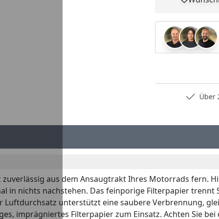
Pro
Persönliche Fachberatung
Über 2
z zuverlässig aus dem Ansaugtrakt Ihres Motorrads fern. Hif
l in nichts nachstehen. Das feinporige Filterpapier trennt
 Luftdurchsatz unterstützt eine saubere Verbrennung, gle
es, imprägniertes Filterpapier zum Einsatz. Achten Sie bei