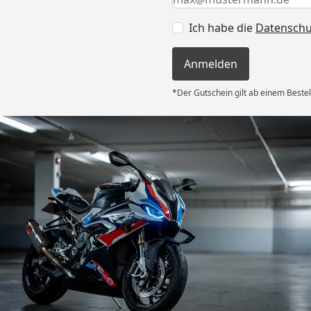
Ich habe die
Datensch
Anmelden
*Der Gutschein gilt ab einem Bestel
Versand
 Kauf! Der
unkompliziert
g flott – am
d am 31.07.
deckplane
6
nau der
d schützt
Absolute
g!“
Akzeptierte Zahlungsa