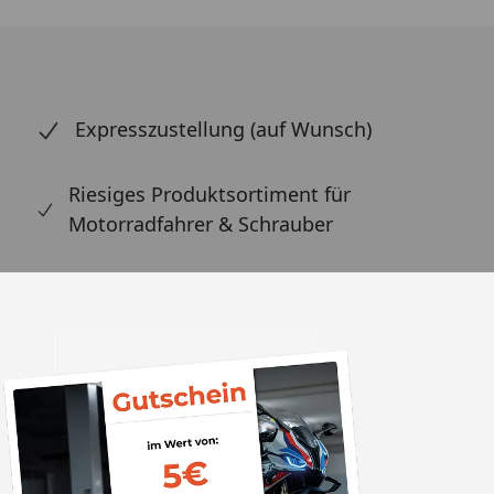
Expresszustellung (auf Wunsch)
Riesiges Produktsortiment für
Motorradfahrer & Schrauber