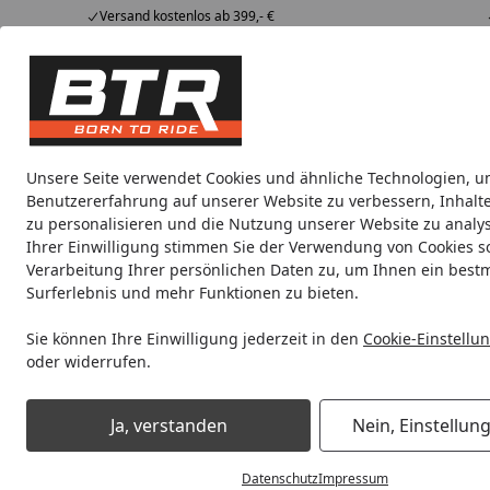
Versand kostenlos ab 399,- €
Hotline
07051 / 9 222 5959
4,85
/ 5
Mi-Fr. 8-12 Uhr
2.009 Bewertungen
Tipps &
BTR
Alle Produkte
Marken
Alle Produkte
Tricks
Produktwelt
Unsere Seite verwendet Cookies und ähnliche Technologien, u
Benutzererfahrung auf unserer Website zu verbessern, Inhalt
Motorradteile & Ersatzteile
Anbauteile
Auspuff
zu personalisieren und die Nutzung unserer Website zu analys
Ihrer Einwilligung stimmen Sie der Verwendung von Cookies s
Verarbeitung Ihrer persönlichen Daten zu, um Ihnen ein best
Noch 13 Stunden und 28 Minuten
Spare b
Surferlebnis und mehr Funktionen zu bieten.
Sie können Ihre Einwilligung jederzeit in den
Cookie-Einstellu
oder widerrufen.
Motorradteile & Ersatzteile
Filter & Schläuche
Luftfilter
Ja, verstanden
Nein, Einstellun
Startseite
Datenschutz
Impressum