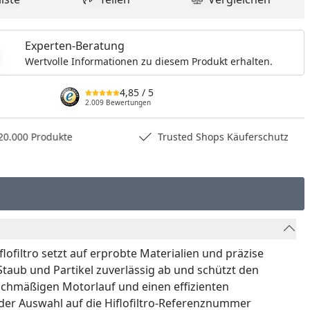
dukt zur Wunschliste hinzufügen
Teilen
Produkt Vergle
Experten-Beratung
Wertvolle Informationen zu diesem Produkt erhalten.
4,85
/ 5
2.009 Bewertungen
0.000 Produkte
Trusted Shops Käuferschutz
lofiltro setzt auf erprobte Materialien und präzise
 Staub und Partikel zuverlässig ab und schützt den
ichmäßigen Motorlauf und einen effizienten
 der Auswahl auf die Hiflofiltro-Referenznummer