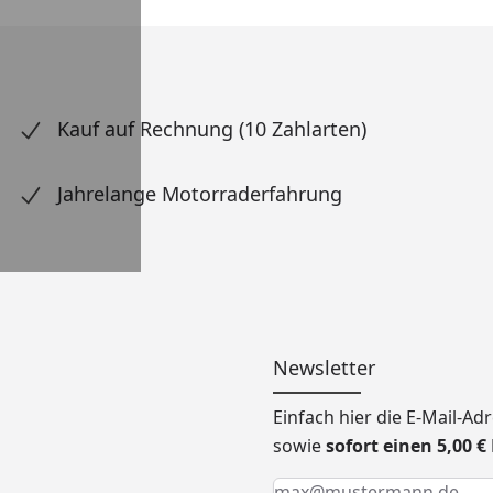
Kauf auf Rechnung (10 Zahlarten)
Jahrelange Motorraderfahrung
Newsletter
Einfach hier die E-Mail-A
sowie
sofort einen 5,00 
Keine Eingabe erforderlic
Eingabe erforderlich
E-Mail *