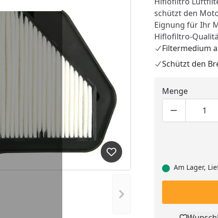
Hiflofiltro Luftfi
schützt den Moto
Eignung für Ihr 
Hiflofiltro-Qualit
Filtermedium a
Schützt den B
Menge
Produktmen
Pro
Produkt zur Wunschliste hi
Am Lager, Lie
Nächstes Bild anzeigen
Wunschl