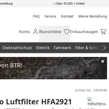
Anmeldung
Über 35.000 + Artikel
FAQ
Service
Kontakt
Meine Bestellung
Meine Bestellung
Konto
Wunschliste
Einkaufswagen
Mein Konto
Wunschliste
Einkaufswagen
Diebstahlschutz
Elektrik
Fahrwerk
Filter & Schläuche
Na
von BTR!
Artikel-Nr.:
5450046
ro Luftfilter HFA2921