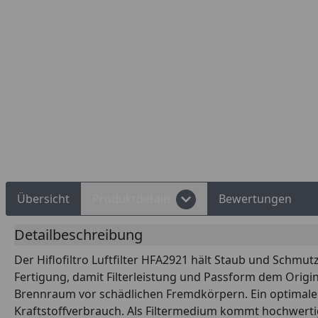
d Shops Käuferschutz
Über 10 Zahlungsarten
Übersicht
Produktdetails
Bewertungen
Detailbeschreibung
Der Hiflofiltro Luftfilter HFA2921 hält Staub und Schmut
Fertigung, damit Filterleistung und Passform dem Origina
Brennraum vor schädlichen Fremdkörpern. Ein optimaler
Kraftstoffverbrauch. Als Filtermedium kommt hochwertig