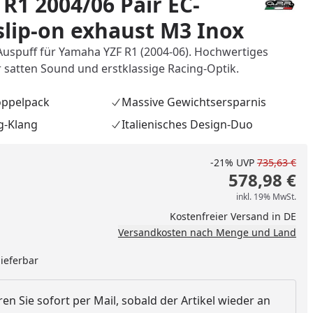
 R1 2004/06 Pair EC-
slip-on exhaust M3 Inox
uspuff für Yamaha YZF R1 (2004-06). Hochwertiges
r satten Sound und erstklassige Racing-Optik.
oppelpack
Massive Gewichtsersparnis
g-Klang
Italienisches Design-Duo
-21%
UVP
735,63 €
578,98 €
inkl. 19% MwSt.
Kostenfreier Versand in DE
Versandkosten nach Menge und Land
lieferbar
en Sie sofort per Mail, sobald der Artikel wieder an