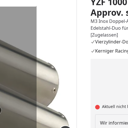
YZF 1000
Approv. 
M3 Inox Doppel-A
Edelstahl-Duo fü
[Zugelassen]
Vierzylinder-D
Kerniger Racin
Aktuell nicht 
Wir informier