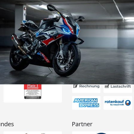
Versand
es Auftrages
ft angemessen
 und das habe
nden.“
6
Akzeptierte Zahlungsa
undes
Partner