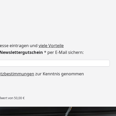
dresse eintragen und
viele Vorteile
€ Newslettergutschein
* per E-Mail sichern:
h
utzbestimmungen
zur Kenntnis genommen
lwert von 50,00 €