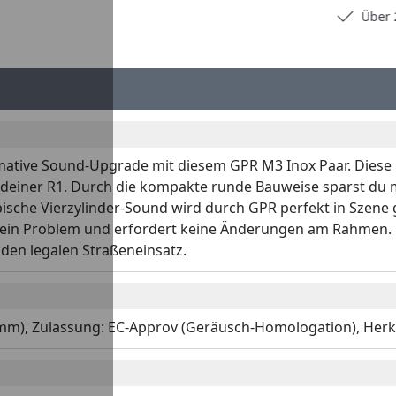
Persönliche Fachberatung
Über 2
imative Sound-Upgrade mit diesem GPR M3 Inox Paar. Dies
n deiner R1. Durch die kompakte runde Bauweise sparst du
pische Vierzylinder-Sound wird durch GPR perfekt in Szene ge
n Problem und erfordert keine Änderungen am Rahmen. Hol
 den legalen Straßeneinsatz.
mm), Zulassung: EC-Approv (Geräusch-Homologation), Herku