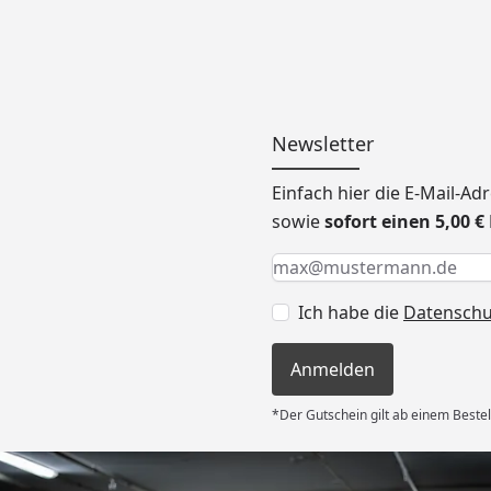
Newsletter
Einfach hier die E-Mail-A
sowie
sofort einen 5,00 
Keine Eingabe erforderlic
Eingabe erforderlich
E-Mail *
Ich habe die
Datensch
Anmelden
*Der Gutschein gilt ab einem Bestel