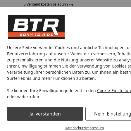
Versand kostenlos ab 399,- €
Hotline
07051 / 9 222 5959
4,85
/ 5
Mi-Fr. 8-12 Uhr
2.008 Bewertungen
Tipps &
BTR
Alle Produkte
Marken
Alle Produkte
Tricks
Produktwelt
Unsere Seite verwendet Cookies und ähnliche Technologien, u
Benutzererfahrung auf unserer Website zu verbessern, Inhalt
Motorradteile & Ersatzteile
Anbauteile
Auspuff
zu personalisieren und die Nutzung unserer Website zu analys
Ihrer Einwilligung stimmen Sie der Verwendung von Cookies s
Verarbeitung Ihrer persönlichen Daten zu, um Ihnen ein best
Noch 1 Tag und 9 Stunden
Spare b
Surferlebnis und mehr Funktionen zu bieten.
Sie können Ihre Einwilligung jederzeit in den
Cookie-Einstellu
oder widerrufen.
Motorradteile & Ersatzteile
Auspuff
GPR Endschalldämpfe
Ja, verstanden
Nein, Einstellun
Startseite
Datenschutz
Impressum