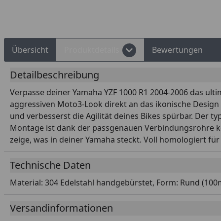
d Shops Käuferschutz
Über 10 Zahlungsarten
Übersicht
Produktdetails
Bewertungen
Detailbeschreibung
Verpasse deiner Yamaha YZF 1000 R1 2004-2006 das ult
aggressiven Moto3-Look direkt an das ikonische Desig
und verbesserst die Agilität deines Bikes spürbar. Der ty
Montage ist dank der passgenauen Verbindungsrohre kei
zeige, was in deiner Yamaha steckt. Voll homologiert für
Technische Daten
Material: 304 Edelstahl handgebürstet, Form: Rund (100
Versandinformationen