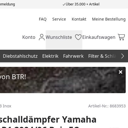
Anmeldung
Über 35.000 + Artikel
FAQ
Service
Kontakt
Meine Bestellung
Meine Bestellung
Konto
Wunschliste
Einkaufswagen
Mein Konto
Wunschliste
Einkaufswagen
Diebstahlschutz
Elektrik
Fahrwerk
Filter & Schläuche
Na
von BTR!
3 Inox
Artikel-Nr.:
8683953
schalldämpfer Yamaha