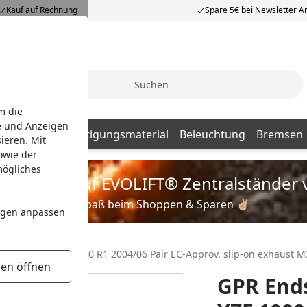
Kauf auf Rechnung
Spare 5€ bei Newsletter 
Suche
m die
e und Anzeigen
Batterien
Befestigungsmaterial
Beleuchtung
Bremsen
ieren. Mit
owie der
mögliches
is zu 35% auf EVOLIFT® Zentralständer 
Viel Spaß beim Shoppen & Sparen ✌🏼
ngen
anpassen
r Yamaha YZF 1000 R1 2004/06 Pair EC-Approv. slip-on exhaust M
gen öffnen
GPR End