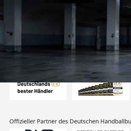
Trusted Shops
„Die Abwicklung ein
bzw. Bestellung läu
schnell ab. Als Firma braucht man
verlässliche Partner
4,85
/ 5
2.008 Bewertungen
ich hier gefu
06.08.202
Auszeichnungen
Offizieller Partner des Deutschen Handballb