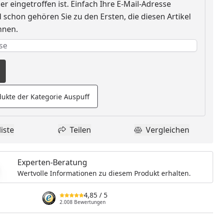
r eingetroffen ist. Einfach Ihre E-Mail-Adresse
nzufügen
schon gehören Sie zu den Ersten, die diesen Artikel
nnen.
e erforderlich
rderlich
ukte der Kategorie Auspuff
iste
Teilen
Vergleichen
dukt zur Wunschliste hinzufügen
Teilen
Produkt Vergle
Experten-Beratung
Wertvolle Informationen zu diesem Produkt erhalten.
4,85
/ 5
2.008 Bewertungen