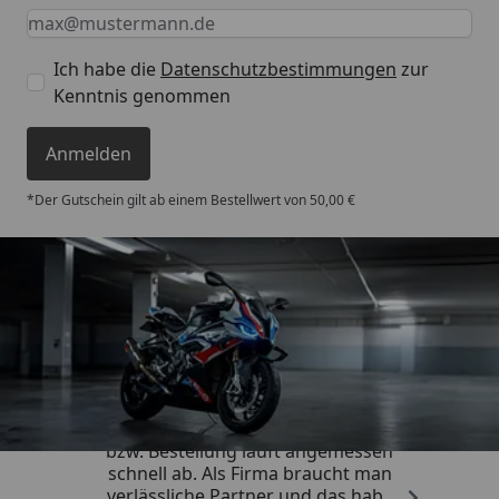
Keine Eingabe erforderlich
Eingabe erforderlich
E-Mail *
Ich habe die
Datenschutzbestimmungen
zur
Kenntnis genommen
Anmelden
*Der Gutschein gilt ab einem Bestellwert von 50,00 €
Trusted Shops
4,85
/ 5
„Die Abwicklung eines Auftrages
bzw. Bestellung läuft angemessen
schnell ab. Als Firma braucht man
verlässliche Partner und das habe