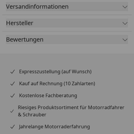
effizienteren Motorleistung und einem tieferen,
Versandinformationen
resonanteren Sound, der deinem Bike erst richtig
Charakter verleiht. RadicalRacing steht dir mit
Hersteller
Leidenschaft zur Seite, damit dieses System perfekt
zu deinem Fahrstil passt.
Bewertungen
Expresszustellung (auf Wunsch)
Kauf auf Rechnung (10 Zahlarten)
Kostenlose Fachberatung
Riesiges Produktsortiment für Motorradfahrer
& Schrauber
Jahrelange Motorraderfahrung