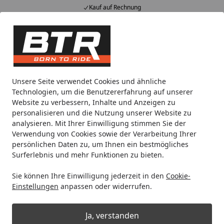
Kauf auf Rechnung
Alle Produkte
Mein Konto
Wunschl
Eink
Hotline
4,85
/ 5
Suchen
Noch 1 Tag und 17 Stunden
Unsere Seite verwendet Cookies und ähnliche
Spare bis zu 35% auf EVOLIFT® Zentralständer
Technologien, um die Benutzererfahrung auf unserer
von BTR!
Website zu verbessern, Inhalte und Anzeigen zu
personalisieren und die Nutzung unserer Website zu
analysieren. Mit Ihrer Einwilligung stimmen Sie der
Motorradteile & Ersatzteile
Auspuff
GPR Endschalldämpfe
Verwendung von Cookies sowie der Verarbeitung Ihrer
Startseite
persönlichen Daten zu, um Ihnen ein bestmögliches
GPR Endschalldämpfer BMW F 850
Surferlebnis und mehr Funktionen zu bieten.
Gs - Adventure 2021/22 e5 EC-
Sie können Ihre Einwilligung jederzeit in den
Cookie-
Approv. slip-on exhaust Dual Poppy
Einstellungen
anpassen oder widerrufen.
Im
Ja, verstanden