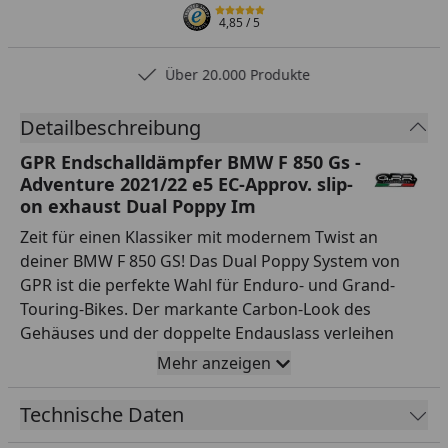
4,85
/ 5
Über 20.000 Produkte
Detailbeschreibung
GPR Endschalldämpfer BMW F 850 Gs -
Adventure 2021/22 e5 EC-Approv. slip-
on exhaust Dual Poppy Im
Zeit für einen Klassiker mit modernem Twist an
deiner BMW F 850 GS! Das Dual Poppy System von
GPR ist die perfekte Wahl für Enduro- und Grand-
Touring-Bikes. Der markante Carbon-Look des
Gehäuses und der doppelte Endauslass verleihen
deiner Maschine einen innovativen Look. GPR fertigt
Mehr anzeigen
jedes System mit Liebe zum Detail in Italien, was eine
perfekte Passform ohne umfangreiche
Technische Daten
Modifikationen garantiert. Du profitierst von einer