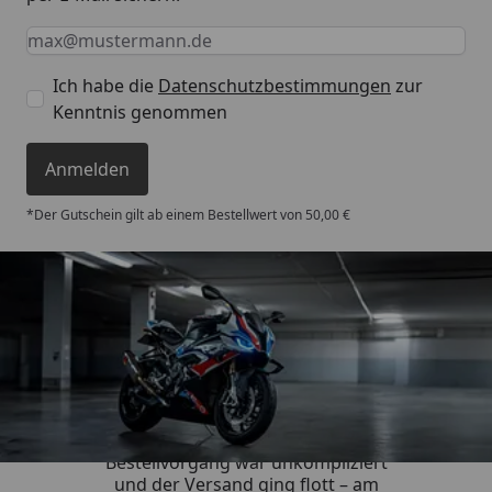
Keine Eingabe erforderlich
Eingabe erforderlich
E-Mail *
Ich habe die
Datenschutzbestimmungen
zur
Kenntnis genommen
Anmelden
*Der Gutschein gilt ab einem Bestellwert von 50,00 €
Trusted Shops
4,85
/ 5
„Sehr zufriedener Kauf! Der
Bestellvorgang war unkompliziert
und der Versand ging flott – am