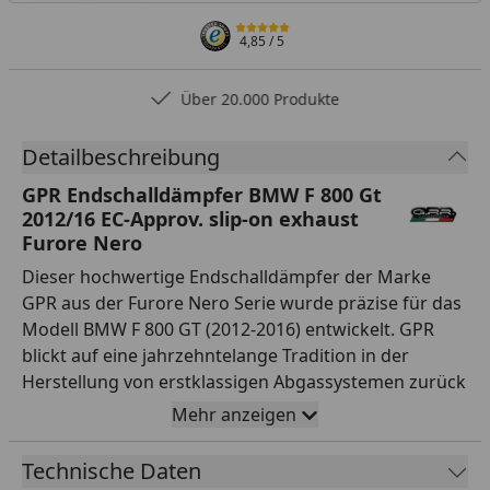
4,85
/ 5
Über 20.000 Produkte
Detailbeschreibung
GPR Endschalldämpfer BMW F 800 Gt
2012/16 EC-Approv. slip-on exhaust
Furore Nero
Dieser hochwertige Endschalldämpfer der Marke
GPR aus der Furore Nero Serie wurde präzise für das
Modell BMW F 800 GT (2012-2016) entwickelt. GPR
blickt auf eine jahrzehntelange Tradition in der
Herstellung von erstklassigen Abgassystemen zurück
und verbindet italienische Handwerkskunst mit
Mehr anzeigen
modernster Motorsport-Technologie. Durch die
Verwendung von Materialien wie Aluminium wird
Technische Daten
eine signifikante Gewichtseinsparung gegenüber der