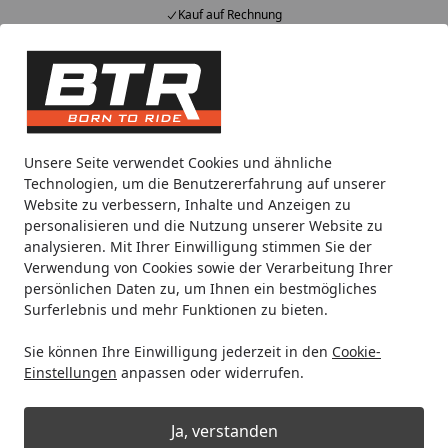
Kauf auf Rechnung
Alle Produkte
Mein Konto
Wunschl
Eink
Hotline
4,85
/ 5
Suchen
Motorradteile & Ersatzteile
Auspuff
GPR Endschalldämpf
Unsere Seite verwendet Cookies und ähnliche
Startseite
Technologien, um die Benutzererfahrung auf unserer
GPR Endschalldämpfer BMW F 800
Website zu verbessern, Inhalte und Anzeigen zu
Gt 2012/16 EC-Approv. slip-on
personalisieren und die Nutzung unserer Website zu
analysieren. Mit Ihrer Einwilligung stimmen Sie der
exhaust Furore Nero
Verwendung von Cookies sowie der Verarbeitung Ihrer
persönlichen Daten zu, um Ihnen ein bestmögliches
Surferlebnis und mehr Funktionen zu bieten.
Sie können Ihre Einwilligung jederzeit in den
Cookie-
Einstellungen
anpassen oder widerrufen.
Ja, verstanden