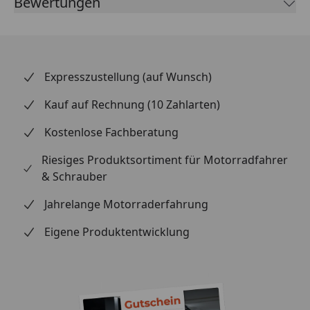
Bewertungen
dem ethisches Handeln großgeschrieben wird. Das
schwarz-silberne Design garantiert eine aggressive
Optik im Straßeneinsatz.
Expresszustellung (auf Wunsch)
Kauf auf Rechnung (10 Zahlarten)
Kostenlose Fachberatung
Riesiges Produktsortiment für Motorradfahrer
& Schrauber
Jahrelange Motorraderfahrung
Eigene Produktentwicklung