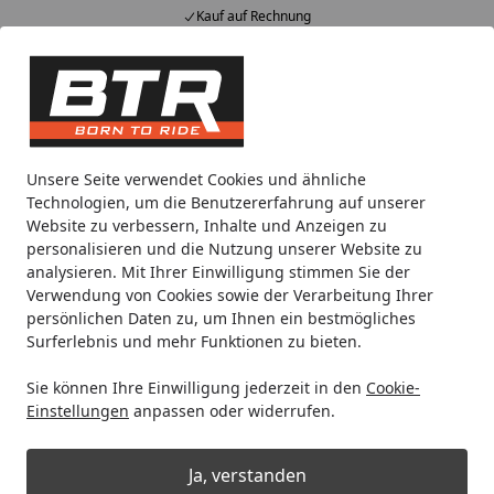
Kauf auf Rechnung
Alle Produkte
Mein Konto
Wunschl
Eink
Hotline
4,85
/ 5
Suchen
Noch 1 Tag und 12 Stunden
Unsere Seite verwendet Cookies und ähnliche
Spare bis zu 35% auf EVOLIFT® Zentralständer
Technologien, um die Benutzererfahrung auf unserer
von BTR!
Website zu verbessern, Inhalte und Anzeigen zu
personalisieren und die Nutzung unserer Website zu
analysieren. Mit Ihrer Einwilligung stimmen Sie der
Motorradteile & Ersatzteile
Bremsen
Bremsscheiben
G
Verwendung von Cookies sowie der Verarbeitung Ihrer
Startseite
persönlichen Daten zu, um Ihnen ein bestmögliches
Galfer Bremsscheibe DF455
Surferlebnis und mehr Funktionen zu bieten.
Sie können Ihre Einwilligung jederzeit in den
Cookie-
Einstellungen
anpassen oder widerrufen.
Ja, verstanden