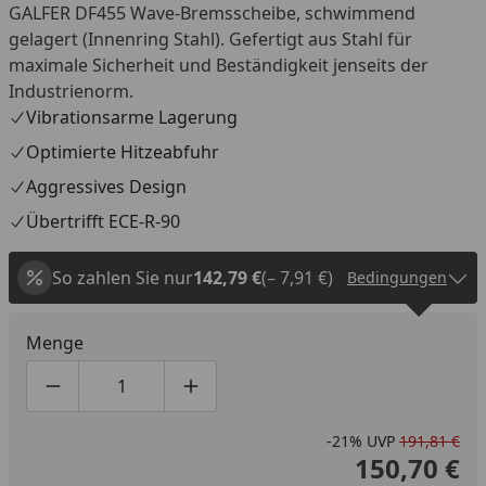
GALFER DF455 Wave-Bremsscheibe, schwimmend
gelagert (Innenring Stahl). Gefertigt aus Stahl für
maximale Sicherheit und Beständigkeit jenseits der
Industrienorm.
Vibrationsarme Lagerung
Optimierte Hitzeabfuhr
Aggressives Design
Übertrifft ECE-R-90
So zahlen Sie nur
142,79 €
(– 7,91 €)
Bedingungen
Menge
Produktmenge um eins verringern
Produktmenge manuell eingeben
Produktmenge um eins erhöhen
-21%
UVP
191,81 €
150,70 €