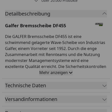
Über 20.000 Produkte
Detailbeschreibung
Galfer Bremsscheibe DF455
Die GALFER Bremsscheibe DF455 ist eine
schwimmend gelagerte Wave-Scheibe von Industrias
Galfer, einem Vorreiter seit 1952. Durch die enge
Zusammenarbeit mit Rennteams und die Nutzung
modernster Managementsysteme wird eine
exzellente Qualität erreicht. Die Sicherheitskontrollen
übertreffen die ECE-R-90-Normen deutlich. Galfer
Mehr anzeigen
fördert Innovation und Agilität, um sich schnell
Marktveränderungen anzupassen. Unsere Stärke
Technische Daten
liegt in der internen Einheit und dem gemeinsamen
Ziel der kontinuierlichen Verbesserung durch
Versandinformationen
Eigeninitiative. Wir streben nach professionellen
Ergebnissen und fördern ein integratives Umfeld, in