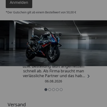
Anmelden
*Der Gutschein gilt ab einem Bestellwert von 50,00 €
Trusted Shops
4,85
/ 5
„Die Abwicklung eines Auftrages
bzw. Bestellung läuft angemessen
schnell ab. Als Firma braucht man
verlässliche Partner und das habe
ich hier gefunden.“
06.08.2026
Versand