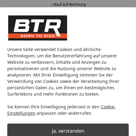
Kauf auf Rechnung
Alle Produkte
Mein Konto
Wunschl
Eink
Hotline
4,85
/ 5
Suchen
Motorradteile & Ersatzteile
Anbauteile
ERMAX Scootersch
Unsere Seite verwendet Cookies und ähnliche
Startseite
Technologien, um die Benutzererfahrung auf unserer
ERMAX Scooterscheibe Mini
Website zu verbessern, Inhalte und Anzeigen zu
Sportivo Acrylic durchsichtig
personalisieren und die Nutzung unserer Website zu
analysieren. Mit Ihrer Einwilligung stimmen Sie der
Schwarz getönt für VESPA GTS 125;
Verwendung von Cookies sowie der Verarbeitung Ihrer
GTS 300; GTS 310
persönlichen Daten zu, um Ihnen ein bestmögliches
Surferlebnis und mehr Funktionen zu bieten.
Sie können Ihre Einwilligung jederzeit in den
Cookie-
Einstellungen
anpassen oder widerrufen.
Ja, verstanden