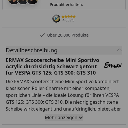
Produkt erhalten.
4,85
/ 5
Über 20.000 Produkte
Detailbeschreibung
ERMAX Scooterscheibe Mini Sportivo
Acrylic durchsichtig Schwarz getönt
für VESPA GTS 125; GTS 300; GTS 310
Die ERMAX Scooterscheibe Mini Sportivo kombiniert
klassischen Roller-Charme mit einer kompakten,
sportlichen Linie – die ideale Lösung für Ihren VESPA
GTS 125; GTS 300; GTS 310. Die niedrig geschnittene
Scheibe wirkt elegant und unaufdringlich, bietet aber
trotzdem einen spürbaren Schutz vor Fahrtwind.
Mehr anzeigen
Hergestellt in Europa aus stabilem Acrylglas (PMMA),