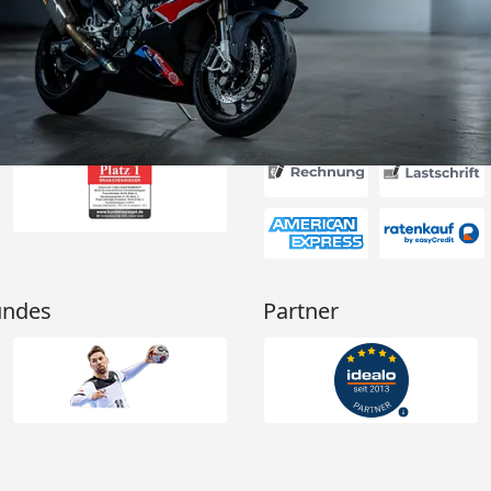
nden.“
6
Akzeptierte Zahlungsa
undes
Partner