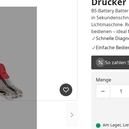
Drucker
BS-Battery Batter
in Sekundenschne
Lichtmaschine. R
bedienen – ideal 
Schnelle Diagn
Einfache Bedi
So zahlen 
Menge
Produkt zur Wunschliste hi
Produktmen
Pro
Nächstes Bild anzeigen
Am Lager, Lie