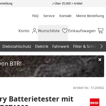
Anmeldung
Über 35.000 + Artikel
FAQ
Service
Kontakt
Meine Bestellung
Meine Bestellung
Konto
Wunschliste
Einkaufswagen
Mein Konto
Wunschliste
Einkaufswagen
Diebstahlschutz
Elektrik
Fahrwerk
Filter & Schläuche
Na
von BTR!
Artikel-Nr.:
5120062
ry Batterietester mit