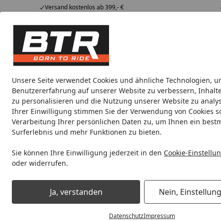
Versand kostenlos ab 399,- €
Hotline
07051 / 9 222 5959
4,85
/ 5
Mi-Fr. 8-12 Uhr
2.008 Bewertungen
Tipps &
BTR
Alle Produkte
Marken
Alle Produkte
Tricks
Produktwelt
Unsere Seite verwendet Cookies und ähnliche Technologien, u
Benutzererfahrung auf unserer Website zu verbessern, Inhalt
Motorradteile & Ersatzteile
Anbauteile
Auspuff
zu personalisieren und die Nutzung unserer Website zu analys
Ihrer Einwilligung stimmen Sie der Verwendung von Cookies s
Verarbeitung Ihrer persönlichen Daten zu, um Ihnen ein best
Noch 1 Tag und 2 Stunden
Spare b
Surferlebnis und mehr Funktionen zu bieten.
Sie können Ihre Einwilligung jederzeit in den
Cookie-Einstellu
oder widerrufen.
Motorradteile & Ersatzteile
Batterien
Motorradbatterie 
Ja, verstanden
Nein, Einstellun
Startseite
Datenschutz
Impressum