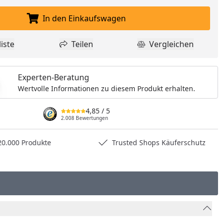
In den Einkaufswagen
In den Einkaufswagen legen
iste
Teilen
Vergleichen
dukt zur Wunschliste hinzufügen
Teilen
Produkt Vergle
Experten-Beratung
Wertvolle Informationen zu diesem Produkt erhalten.
4,85
/ 5
2.008 Bewertungen
0.000 Produkte
Trusted Shops Käuferschutz