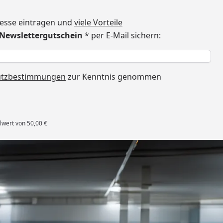
dresse eintragen und
viele Vorteile
€ Newslettergutschein
* per E-Mail sichern:
h
utzbestimmungen
zur Kenntnis genommen
lwert von 50,00 €