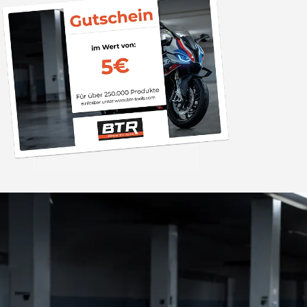
Trusted Shops
„Die Abwicklung ein
bzw. Bestellung läu
schnell ab. Als Firma braucht man
verlässliche Partner
4,85
/ 5