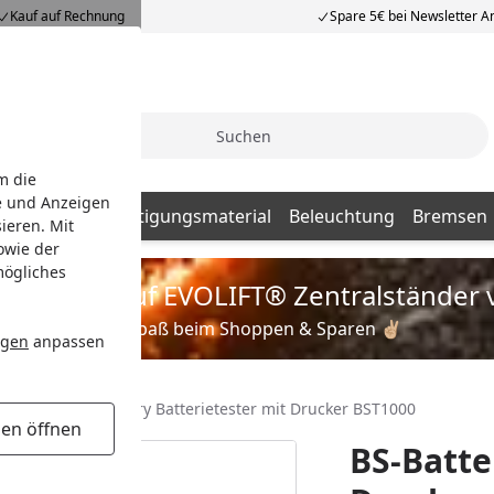
Kauf auf Rechnung
Spare 5€ bei Newsletter 
Suche
m die
e und Anzeigen
Batterien
Befestigungsmaterial
Beleuchtung
Bremsen
ieren. Mit
owie der
mögliches
is zu 35% auf EVOLIFT® Zentralständer 
Viel Spaß beim Shoppen & Sparen ✌🏼
ngen
anpassen
Zubehör
BS-Battery Batterietester mit Drucker BST1000
gen öffnen
BS-Batte