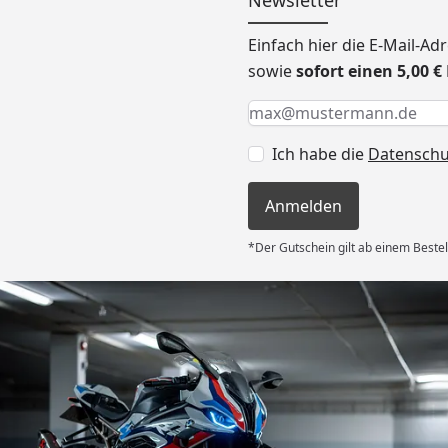
Newsletter
Einfach hier die E-Mail-A
sowie
sofort einen 5,00 
Keine Eingabe erforderlic
Eingabe erforderlich
E-Mail *
Ich habe die
Datensch
Anmelden
*Der Gutschein gilt ab einem Bestel
Versand
es Auftrages
ft angemessen
 und das habe