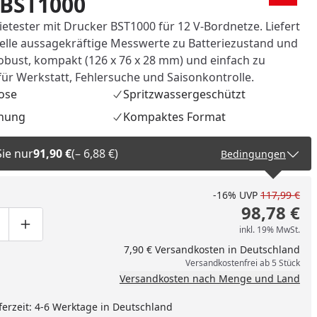
 BST1000
ietester mit Drucker BST1000 für 12 V-Bordnetze. Liefert
lle aussagekräftige Messwerte zu Batteriezustand und
obust, kompakt (126 x 76 x 28 mm) und einfach zu
für Werkstatt, Fehlersuche und Saisonkontrolle.
ose
Spritzwassergeschützt
enung
Kompaktes Format
Sie nur
91,90 €
(– 6,88 €)
Bedingungen
-16%
UVP
117,99 €
98,78 €
nzufügen
inkl. 19% MwSt.
ge um eins verringern
duktmenge manuell eingeben
Produktmenge um eins erhöhen
7,90 € Versandkosten in Deutschland
Versandkostenfrei ab 5 Stück
Versandkosten nach Menge und Land
ferzeit: 4-6 Werktage in Deutschland