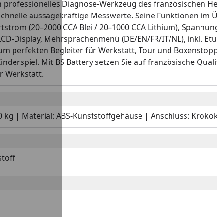
in professionelles Diagnose-Werkzeug des französischen Hers
schnelle aussagekräftige Messwerte. Seine Funktionen im Übe
artstrom (20–2000 CCA Blei / 20–1000 CCA Lithium), Spannu
 LCD-Display, Mehrsprachenmenü (DE/EN/FR/IT/NL), inkl. Et
m perfekten Begleiter für Werkstatt, Tour und Boxenstopp.
nderspiel. Mit BS Battery setzen Sie auf französische Quali
r Werkstatt.
20 kg | Material: ABS-Kunststoffgehäuse | Anschluss: Krok
stoff