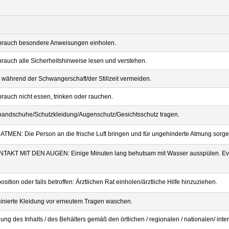
brauch besondere Anweisungen einholen.
rauch alle Sicherheitshinweise lesen und verstehen.
 während der Schwangerschaft/der Stillzeit vermeiden.
rauch nicht essen, trinken oder rauchen.
handschuhe/Schutzkleidung/Augenschutz/Gesichtsschutz tragen.
ATMEN: Die Person an die frische Luft bringen und für ungehinderte Atmung sorge
NTAKT MIT DEN AUGEN: Einige Minuten lang behutsam mit Wasser ausspülen. Event
osition oder falls betroffen: Ärztlichen Rat einholen/ärztliche Hilfe hinzuziehen.
inierte Kleidung vor erneutem Tragen waschen.
ung des Inhalts / des Behälters gemäß den örtlichen / regionalen / nationalen/ inte