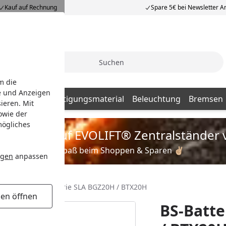
Kauf auf Rechnung
Spare 5€ bei Newsletter 
Suche
m die
e und Anzeigen
Batterien
Befestigungsmaterial
Beleuchtung
Bremsen
ieren. Mit
owie der
mögliches
is zu 35% auf EVOLIFT® Zentralständer 
Viel Spaß beim Shoppen & Sparen ✌🏼
ngen
anpassen
BS-Battery Batterie SLA BGZ20H / BTX20H
gen öffnen
BS-Batte