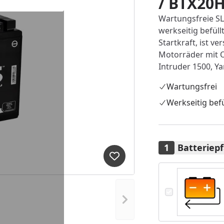
/ BTX20
Wartungsfreie SL
werkseitig befüllt
Startkraft, ist v
Motorräder mit O
Intruder 1500, Y
Wartungsfrei
Werkseitig befü
Batteriepf
Produkt zur Wunschliste hi
Nächstes Bild anzeigen