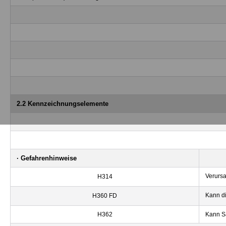
2.2 Kennzeichnungselemente
· Gefahrenhinweise
Verurs
H314
Kann di
H360 FD
H362
Kann Sä