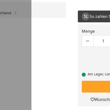
schland.
So zahlen 
Menge
Produktmen
Pro
Am Lager, Lie
Wunschl
Pro