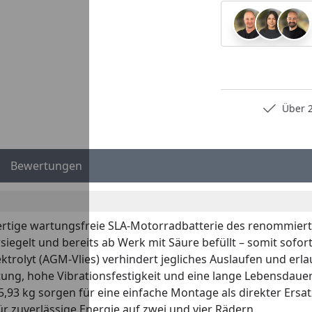
Persönliche Fachberatung
Über 2
Bewertungen
ertige wartungsfreie SLA-Motorradbatterie des renommierten
ersiegelt und bereits ab Werk mit Säure befüllt – somit sofor
trolyt (AGM-Vlies) verhindert jegliches Auslaufen und erla
eistung, hohe Vibrationsfestigkeit und eine lange Lebensdaue
3 kg sorgen für eine einfache Montage als direkter Ersatz f
ür zuverlässige Energie auf zwei und vier Rädern.