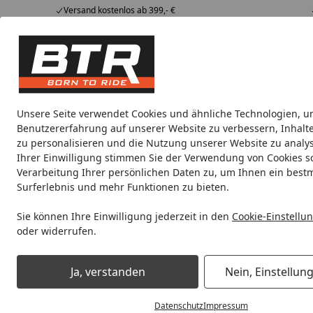
Versand kostenlos ab 399,- €
Hotline
07051 / 9 222 5959
4,85
/ 5
Mi-Fr. 8-12 Uhr
2.008 Bewertungen
Tipps &
BTR
Alle Produkte
Marken
Alle Produkte
Tricks
Produktwelt
Unsere Seite verwendet Cookies und ähnliche Technologien, u
Benutzererfahrung auf unserer Website zu verbessern, Inhalt
Motorradteile & Ersatzteile
Anbauteile
Auspuff
zu personalisieren und die Nutzung unserer Website zu analys
Ihrer Einwilligung stimmen Sie der Verwendung von Cookies s
Verarbeitung Ihrer persönlichen Daten zu, um Ihnen ein best
Noch 1 Tag und 5 Stunden
Spare b
Surferlebnis und mehr Funktionen zu bieten.
Sie können Ihre Einwilligung jederzeit in den
Cookie-Einstellu
oder widerrufen.
Motorradteile & Ersatzteile
Batterien
Motorradbatterien
Ja, verstanden
Nein, Einstellun
Startseite
Datenschutz
Impressum