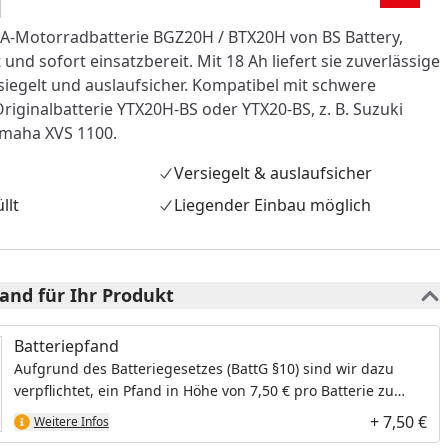
H
A-Motorradbatterie BGZ20H / BTX20H von BS Battery,
 und sofort einsatzbereit. Mit 18 Ah liefert sie zuverlässige
ersiegelt und auslaufsicher. Kompatibel mit schwere
riginalbatterie YTX20H-BS oder YTX20-BS, z. B. Suzuki
amaha XVS 1100.
Versiegelt & auslaufsicher
llt
Liegender Einbau möglich
and für Ihr Produkt
nzufügen
Batteriepfand
Aufgrund des Batteriegesetzes (BattG §10) sind wir dazu
verpflichtet, ein Pfand in Höhe von 7,50 € pro Batterie zu
berechnen.
+ 7,50 €
Weitere Infos