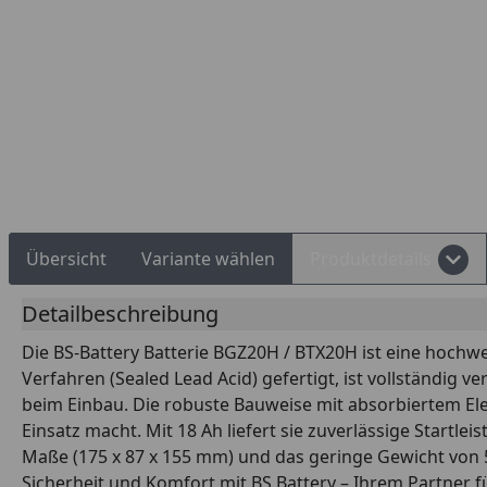
d Shops Käuferschutz
Über 10 Zahlungsarten
Übersicht
Variante wählen
Produktdetails
Detailbeschreibung
Die BS-Battery Batterie BGZ20H / BTX20H ist eine hochw
Verfahren (Sealed Lead Acid) gefertigt, ist vollständig v
beim Einbau. Die robuste Bauweise mit absorbiertem Elek
Einsatz macht. Mit 18 Ah liefert sie zuverlässige Startl
Maße (175 x 87 x 155 mm) und das geringe Gewicht von 5,9
Sicherheit und Komfort mit BS Battery – Ihrem Partner f