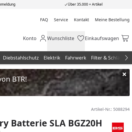
Anmeldung
Über 35.000 + Artikel
FAQ
Service
Kontakt
Meine Bestellung
Meine Bestellung
Konto
Wunschliste
Einkaufswagen
Mein Konto
Wunschliste
Einkaufswagen
Diebstahlschutz
Elektrik
Fahrwerk
Filter & Schläuche
Na
von BTR!
Artikel-Nr.:
5088294
ry Batterie SLA BGZ20H