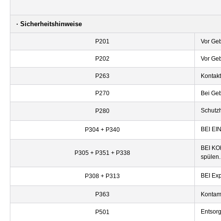
· Sicherheitshinweise
P201
Vor Ge
P202
Vor Geb
P263
Kontakt
P270
Bei Geb
Schutz
P280
BEI EIN
P304 + P340
BEI KO
P305 + P351 + P338
spülen.
BEI Exp
P308 + P313
P363
Kontam
Entsorg
P501