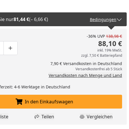
Sie nur
81,44 €
(– 6,66 €)
Bedingungen
-36%
UVP
138,98 €
88,10 €
inkl. 19% MwSt.
ge um eins verringern
duktmenge manuell eingeben
Produktmenge um eins erhöhen
zzgl. 7,50 € Batteriepfand
7,90 € Versandkosten in Deutschland
Versandkostenfrei ab 5 Stück
Versandkosten nach Menge und Land
ferzeit: 4-6 Werktage in Deutschland
In den Einkaufswagen
In den Einkaufswagen legen
iste
Teilen
Vergleichen
dukt zur Wunschliste hinzufügen
Teilen
Produkt Vergle