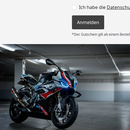
Ich habe die
Datensch
Anmelden
*Der Gutschein gilt ab einem Bestel
Versand
es Auftrages
ft angemessen
 und das habe
nden.“
6
Akzeptierte Zahlungsa