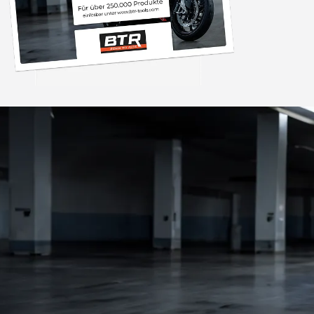
Trusted Shops
„Die Abwicklung ein
bzw. Bestellung läu
schnell ab. Als Firma braucht man
verlässliche Partner
4,85
/ 5
2.007 Bewertungen
ich hier gefu
06.08.202
Auszeichnungen