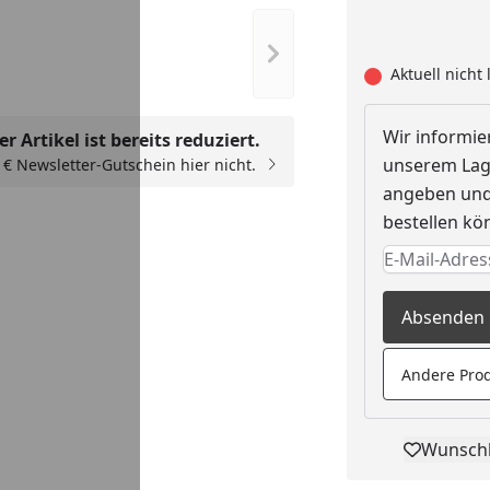
Nächstes Bild anzeigen
Aktuell nicht 
Wir informier
r Artikel ist bereits reduziert.
unserem Lage
00 € Newsletter-Gutschein hier nicht.
angeben und 
bestellen kö
Keine Eingab
Eingabe erfo
Absenden
Andere Prod
Wunschl
Pro