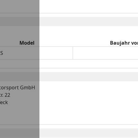
Model
Baujahr vo
RS
otorsport GmbH
r. 22
Teck