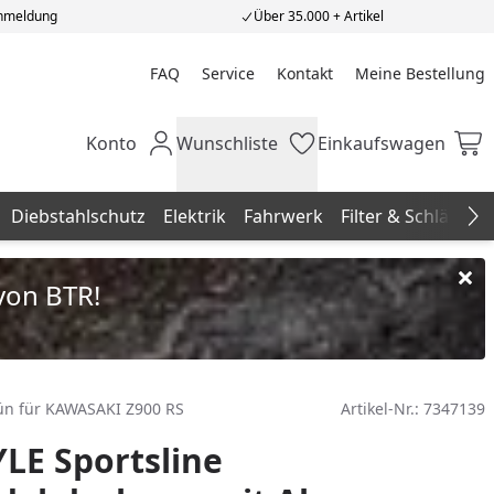
Anmeldung
Über 35.000 + Artikel
FAQ
Service
Kontakt
Meine Bestellung
Meine Bestellung
Konto
Wunschliste
Einkaufswagen
Mein Konto
Wunschliste
Einkaufswagen
Diebstahlschutz
Elektrik
Fahrwerk
Filter & Schläuche
Na
von BTR!
rün für KAWASAKI Z900 RS
Artikel-Nr.:
7347139
LE Sportsline