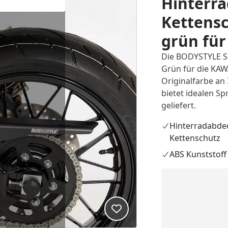
Hinterra
Kettensc
grün fü
Die BODYSTYLE Sp
Grün für die KAW
Originalfarbe an 
bietet idealen Sp
geliefert.
Hinterradabdec
Kettenschutz
ABS Kunststoff
Produkt zur Wunschliste hi