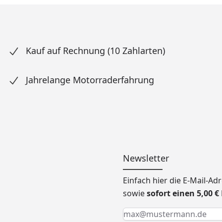
Kauf auf Rechnung (10 Zahlarten)
Jahrelange Motorraderfahrung
Newsletter
Einfach hier die E-Mail-A
sowie
sofort einen 5,00 
Keine Eingabe erforderlic
Eingabe erforderlich
E-Mail *