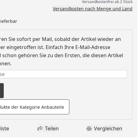
Versandkostenfrei ab 2 Stück
Versandkosten nach Menge und Land
lieferbar
en Sie sofort per Mail, sobald der Artikel wieder an
r eingetroffen ist. Einfach Ihre E-Mail-Adresse
schon gehören Sie zu den Ersten, die diesen Artikel
nnen.
e erforderlich
rderlich
ukte der Kategorie Anbauteile
iste
Teilen
Vergleichen
dukt zur Wunschliste hinzufügen
Teilen
Produkt Vergle