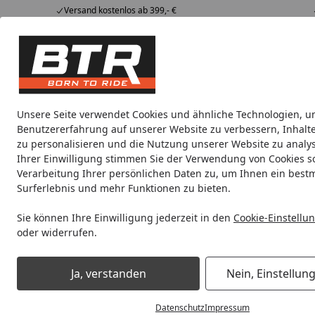
Versand kostenlos ab 399,- €
Hotline
07051 / 9 222 5959
4,85
/ 5
Mi-Fr. 8-12 Uhr
2.007 Bewertungen
Tipps &
BTR
Alle Produkte
Marken
Alle Produkte
Tricks
Produktwelt
Unsere Seite verwendet Cookies und ähnliche Technologien, u
Benutzererfahrung auf unserer Website zu verbessern, Inhalt
Motorradteile & Ersatzteile
Anbauteile
Auspuff
zu personalisieren und die Nutzung unserer Website zu analys
Ihrer Einwilligung stimmen Sie der Verwendung von Cookies s
Verarbeitung Ihrer persönlichen Daten zu, um Ihnen ein best
Noch 1 Tag und 17 Stunden
Spare b
Surferlebnis und mehr Funktionen zu bieten.
Sie können Ihre Einwilligung jederzeit in den
Cookie-Einstellu
oder widerrufen.
Motorradteile & Ersatzteile
Anbauteile
BODYSTYLE Sports
Ja, verstanden
Nein, Einstellun
Startseite
Datenschutz
Impressum