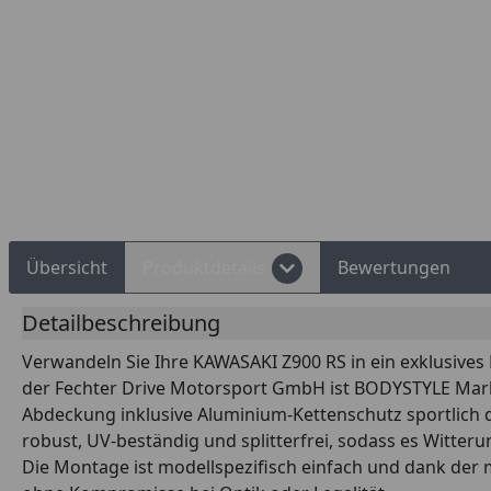
d Shops Käuferschutz
Über 10 Zahlungsarten
Übersicht
Produktdetails
Bewertungen
Detailbeschreibung
Verwandeln Sie Ihre KAWASAKI Z900 RS in ein exklusive
der Fechter Drive Motorsport GmbH ist BODYSTYLE Mark
Abdeckung inklusive Aluminium-Kettenschutz sportlich d
robust, UV-beständig und splitterfrei, sodass es Witter
Die Montage ist modellspezifisch einfach und dank der m