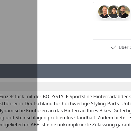
Persönliche Fachberatung
Über 2
s Einzelstück mit der BODYSTYLE Sportsline Hinterradabdec
tführer in Deutschland für hochwertige Styling-Parts. U
ynamische Konturen an das Hinterrad Ihres Bikes. Gefertigt
ung und Steinschlägen problemlos standhält. Zudem bietet es
itgelieferten ABE ist eine unkomplizierte Zulassung garant