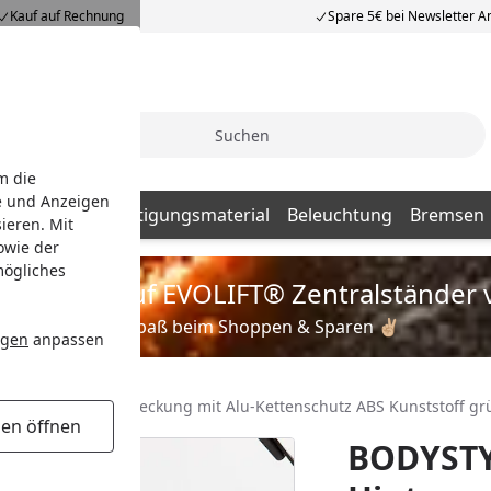
Kauf auf Rechnung
Spare 5€ bei Newsletter 
Suche
m die
e und Anzeigen
Batterien
Befestigungsmaterial
Beleuchtung
Bremsen
ieren. Mit
owie der
mögliches
is zu 35% auf EVOLIFT® Zentralständer 
Viel Spaß beim Shoppen & Sparen ✌🏼
ngen
anpassen
line Hinterradabdeckung mit Alu-Kettenschutz ABS Kunststoff g
gen öffnen
BODYSTY