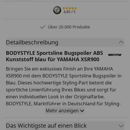
4,85
/ 5
Über 20.000 Produkte
Detailbeschreibung
BODYSTYLE Sportsline Bugspoiler ABS
Kunststoff blau für YAMAHA XSR900
Bringen Sie ein exklusives Finish an Ihre YAMAHA
XSR900 mit dem BODYSTYLE Sportsline Bugspoiler in
Blau. Dieses hochwertige Styling-Part betont die
sportliche Linienführung Ihres Bikes und sorgt für
einen individuellen Look in der Originalfarbe.
BODYSTYLE, Marktführer in Deutschland für Styling-
Parts, garantiert unter dem Dach der Fechter Drive
Mehr anzeigen
Motorsport GmbH deutsche Präzision bis ins Detail.
Gefertigt aus hochfestem ABS-Kunststoff, ist dieser
Das Wichtigste auf einen Blick