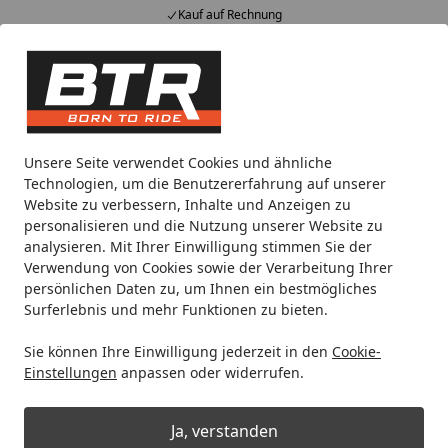
Kauf auf Rechnung
Alle Produkte
Mein Konto
Wunschl
Eink
Hotline
4,85
/ 5
Suchen
Motorradteile & Ersatzteile
Anbauteile
BODYSTYLE Sports
Unsere Seite verwendet Cookies und ähnliche
Startseite
Technologien, um die Benutzererfahrung auf unserer
BODYSTYLE Sportsline Bugspoiler
Website zu verbessern, Inhalte und Anzeigen zu
ABS Kunststoff blau für YAMAHA
personalisieren und die Nutzung unserer Website zu
analysieren. Mit Ihrer Einwilligung stimmen Sie der
XSR900
Verwendung von Cookies sowie der Verarbeitung Ihrer
persönlichen Daten zu, um Ihnen ein bestmögliches
Surferlebnis und mehr Funktionen zu bieten.
Sie können Ihre Einwilligung jederzeit in den
Cookie-
Einstellungen
anpassen oder widerrufen.
Ja, verstanden