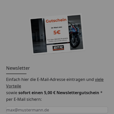
Newsletter
Einfach hier die E-Mail-Adresse eintragen und
viele
Vorteile
sowie
sofort einen 5,00 € Newslettergutschein
*
per E-Mail sichern:
Keine Eingabe erforderlich
Eingabe erforderlich
E-Mail *