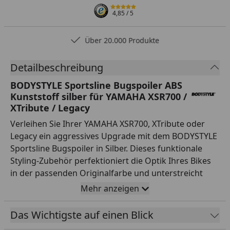
4,85
/ 5
Über 20.000 Produkte
Detailbeschreibung
BODYSTYLE Sportsline Bugspoiler ABS
Kunststoff silber für YAMAHA XSR700 /
XTribute / Legacy
Verleihen Sie Ihrer YAMAHA XSR700, XTribute oder
Legacy ein aggressives Upgrade mit dem BODYSTYLE
Sportsline Bugspoiler in Silber. Dieses funktionale
Styling-Zubehör perfektioniert die Optik Ihres Bikes
in der passenden Originalfarbe und unterstreicht
dessen sportliche DNA. Als Premium-Marke der
Mehr anzeigen
Fechter Drive Motorsport GmbH bietet BODYSTYLE
Produkte mit höchster Passgenauigkeit und
Das Wichtigste auf einen Blick
deutscher Präzision. Der Bugspoiler wird aus extrem