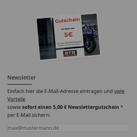
Newsletter
Einfach hier die E-Mail-Adresse eintragen und
viele
Vorteile
sowie
sofort einen 5,00 € Newslettergutschein
*
per E-Mail sichern:
Keine Eingabe erforderlich
Eingabe erforderlich
E-Mail *