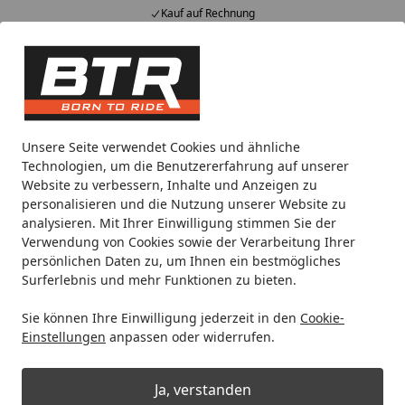
Kauf auf Rechnung
Alle Produkte
Mein Konto
Wunschl
Eink
Hotline
4,85
/ 5
Suchen
Motorradteile & Ersatzteile
Anbauteile
BODYSTYLE Sports
Unsere Seite verwendet Cookies und ähnliche
Startseite
Technologien, um die Benutzererfahrung auf unserer
BODYSTYLE Sportsline Bugspoiler
Website zu verbessern, Inhalte und Anzeigen zu
ABS Kunststoff silber für YAMAHA
personalisieren und die Nutzung unserer Website zu
analysieren. Mit Ihrer Einwilligung stimmen Sie der
XSR700 / XTribute / Legacy
Verwendung von Cookies sowie der Verarbeitung Ihrer
persönlichen Daten zu, um Ihnen ein bestmögliches
Surferlebnis und mehr Funktionen zu bieten.
Sie können Ihre Einwilligung jederzeit in den
Cookie-
Einstellungen
anpassen oder widerrufen.
Ja, verstanden