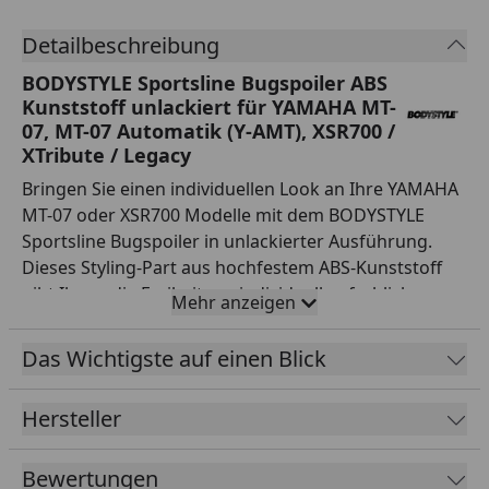
Detailbeschreibung
BODYSTYLE Sportsline Bugspoiler ABS
Kunststoff unlackiert für YAMAHA MT-
07, MT-07 Automatik (Y-AMT), XSR700 /
XTribute / Legacy
Bringen Sie einen individuellen Look an Ihre YAMAHA
MT-07 oder XSR700 Modelle mit dem BODYSTYLE
Sportsline Bugspoiler in unlackierter Ausführung.
Dieses Styling-Part aus hochfestem ABS-Kunststoff
gibt Ihnen die Freiheit zur individuellen farblichen
Mehr anzeigen
Gestaltung und perfektioniert die Optik Ihres Bikes.
BODYSTYLE ist Marktführer in Deutschland für
Das Wichtigste auf einen Blick
Styling-Zubehör und garantiert unter dem Dach der
Fechter Drive Motorsport GmbH deutsche Präzision
Hersteller
bis ins Detail. Der Bugspoiler ist extrem robust,
splitterfrei und UV-beständig, sodass er den
Bewertungen
Belastungen des Alltags mühelos standhält. Dank