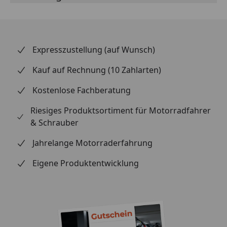
modellspezifischer Passgenauigkeit ist die Montage
einfach und schnell erledigt. Die Lieferung erfolgt
inklusive ABE, was die Aufwertung Ihres Bikes
unkompliziert macht. Qualität made in Germany
Expresszustellung (auf Wunsch)
unter dem Motto SOUND – STYLE – EMOTION.
Kauf auf Rechnung (10 Zahlarten)
Kostenlose Fachberatung
Riesiges Produktsortiment für Motorradfahrer
& Schrauber
Jahrelange Motorraderfahrung
Eigene Produktentwicklung