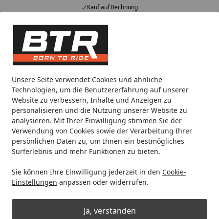
Kauf auf Rechnung
Alle Produkte
Mein Konto
Wunschl
Eink
Hotline
4,85
/ 5
Suchen
Motorradteile & Ersatzteile
Anbauteile
BODYSTYLE Sports
Unsere Seite verwendet Cookies und ähnliche
Startseite
Technologien, um die Benutzererfahrung auf unserer
BODYSTYLE Sportsline Bugspoiler
Website zu verbessern, Inhalte und Anzeigen zu
ABS Kunststoff unlackiert für
personalisieren und die Nutzung unserer Website zu
analysieren. Mit Ihrer Einwilligung stimmen Sie der
YAMAHA MT-07, MT-07 Automatik
Verwendung von Cookies sowie der Verarbeitung Ihrer
(Y-AMT), XSR700 / XTribute / Legacy
persönlichen Daten zu, um Ihnen ein bestmögliches
Surferlebnis und mehr Funktionen zu bieten.
Sie können Ihre Einwilligung jederzeit in den
Cookie-
Einstellungen
anpassen oder widerrufen.
Ja, verstanden