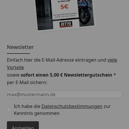
Newsletter
Einfach hier die E-Mail-Adresse eintragen und
viele
Vorteile
sowie
sofort einen 5,00 € Newslettergutschein
*
per E-Mail sichern:
Keine Eingabe erforderlich
Eingabe erforderlich
E-Mail *
Ich habe die
Datenschutzbestimmungen
zur
Kenntnis genommen
Anmelden