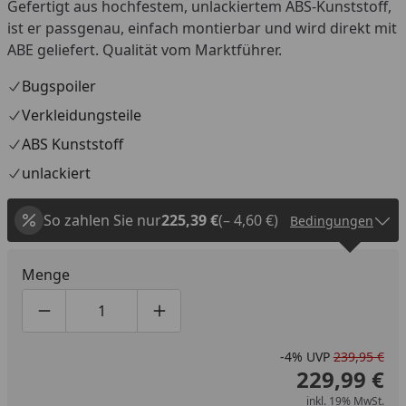
Gefertigt aus hochfestem, unlackiertem ABS-Kunststoff,
ist er passgenau, einfach montierbar und wird direkt mit
ABE geliefert. Qualität vom Marktführer.
Bugspoiler
Verkleidungsteile
ABS Kunststoff
unlackiert
So zahlen Sie nur
225,39 €
(– 4,60 €)
Bedingungen
Menge
Produktmenge um eins verringern
Produktmenge manuell eingeben
Produktmenge um eins erhöhen
-4%
UVP
239,95 €
229,99 €
inkl. 19% MwSt.