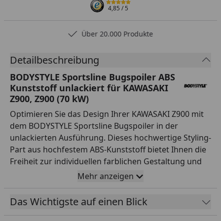
4,85
/ 5
Über 20.000 Produkte
Detailbeschreibung
BODYSTYLE Sportsline Bugspoiler ABS
Kunststoff unlackiert für KAWASAKI
Z900, Z900 (70 kW)
Optimieren Sie das Design Ihrer KAWASAKI Z900 mit
dem BODYSTYLE Sportsline Bugspoiler in der
unlackierten Ausführung. Dieses hochwertige Styling-
Part aus hochfestem ABS-Kunststoff bietet Ihnen die
Freiheit zur individuellen farblichen Gestaltung und
perfektioniert die Optik Ihres Bikes. BODYSTYLE, eine
Mehr anzeigen
Premium-Eigenmarke der Fechter Drive Motorsport
GmbH, steht für jahrelange Expertise und deutsche
Das Wichtigste auf einen Blick
Präzision unter dem Motto „SOUND – STYLE –
EMOTION“. Der Bugspoiler ist extrem robust,