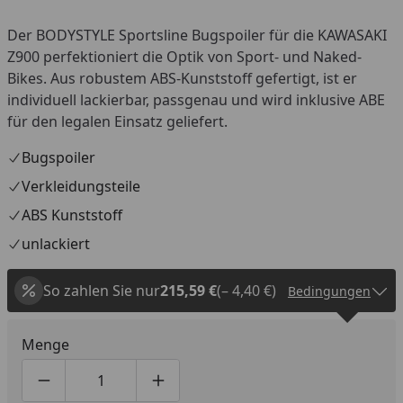
Der BODYSTYLE Sportsline Bugspoiler für die KAWASAKI
Z900 perfektioniert die Optik von Sport- und Naked-
Bikes. Aus robustem ABS-Kunststoff gefertigt, ist er
individuell lackierbar, passgenau und wird inklusive ABE
für den legalen Einsatz geliefert.
Bugspoiler
Verkleidungsteile
ABS Kunststoff
unlackiert
So zahlen Sie nur
215,59 €
(– 4,40 €)
Bedingungen
Menge
Produktmenge um eins verringern
Produktmenge manuell eingeben
Produktmenge um eins erhöhen