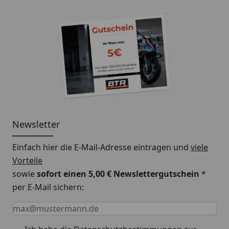
Newsletter
Einfach hier die E-Mail-Adresse eintragen und
viele
Vorteile
sowie
sofort einen 5,00 € Newslettergutschein
*
per E-Mail sichern:
Keine Eingabe erforderlich
Eingabe erforderlich
E-Mail *