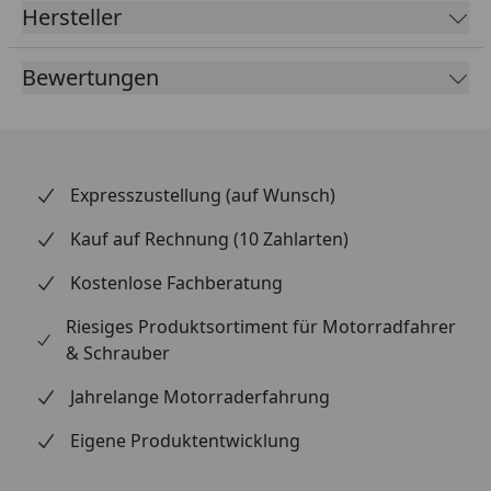
Hersteller
splitterfrei und UV-beständig, was eine lange
Lebensdauer sicherstellt. Die modellspezifische
Bewertungen
Entwicklung garantiert eine einfache Montage und
erstklassige Passgenauigkeit. Inklusive ABE für die
problemlose Zulassung im Straßenverkehr – Qualität
ohne Kompromisse bei Optik oder Legalität für
anspruchsvolle Fahrer.
Expresszustellung (auf Wunsch)
Kauf auf Rechnung (10 Zahlarten)
Kostenlose Fachberatung
Riesiges Produktsortiment für Motorradfahrer
& Schrauber
Jahrelange Motorraderfahrung
Eigene Produktentwicklung