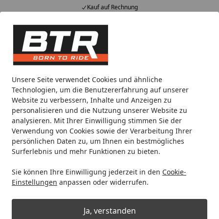
Kauf auf Rechnung
Alle Produkte
Mein Konto
Wunschl
Eink
Hotline
4,85
/ 5
Suchen
Noch 1 Tag und 8 Stunden
Unsere Seite verwendet Cookies und ähnliche
Spare bis zu 35% auf EVOLIFT® Zentralständer
Technologien, um die Benutzererfahrung auf unserer
von BTR!
Website zu verbessern, Inhalte und Anzeigen zu
personalisieren und die Nutzung unserer Website zu
analysieren. Mit Ihrer Einwilligung stimmen Sie der
Motorradteile & Ersatzteile
Anbauteile
BODYSTYLE Sports
Verwendung von Cookies sowie der Verarbeitung Ihrer
Startseite
persönlichen Daten zu, um Ihnen ein bestmögliches
BODYSTYLE Sportsline Bugspoiler
Surferlebnis und mehr Funktionen zu bieten.
ABS Kunststoff unlackiert für
Sie können Ihre Einwilligung jederzeit in den
Cookie-
KAWASAKI Z900, Z900 (70 kW)
Einstellungen
anpassen oder widerrufen.
Ja, verstanden