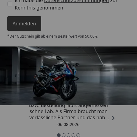
Ich habe die
Datenschutzbestimmungen
zur
Kenntnis genommen
Anmelden
*Der Gutschein gilt ab einem Bestellwert von 50,00 €
Trusted Shops
4,85
/ 5
„Die Abwicklung eines Auftrages
bzw. Bestellung läuft angemessen
schnell ab. Als Firma braucht man
verlässliche Partner und das habe
ich hier gefunden.“
06.08.2026