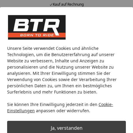
Kauf auf Rechnung
Alle Produkte
Mein Konto
Wunschl
Eink
Hotline
4,85
/ 5
Suchen
Noch 6 Stunden und 55 Minuten
Unsere Seite verwendet Cookies und ähnliche
Spare bis zu 35% auf EVOLIFT® Zentralständer
Technologien, um die Benutzererfahrung auf unserer
von BTR!
Website zu verbessern, Inhalte und Anzeigen zu
personalisieren und die Nutzung unserer Website zu
analysieren. Mit Ihrer Einwilligung stimmen Sie der
Motorradteile & Ersatzteile
Anbauteile
BODYSTYLE Sports
Verwendung von Cookies sowie der Verarbeitung Ihrer
Startseite
persönlichen Daten zu, um Ihnen ein bestmögliches
BODYSTYLE Sportsline Bugspoiler
Surferlebnis und mehr Funktionen zu bieten.
ABS Kunststoff unlackiert für
Sie können Ihre Einwilligung jederzeit in den
Cookie-
KAWASAKI Z650
Einstellungen
anpassen oder widerrufen.
Ja, verstanden