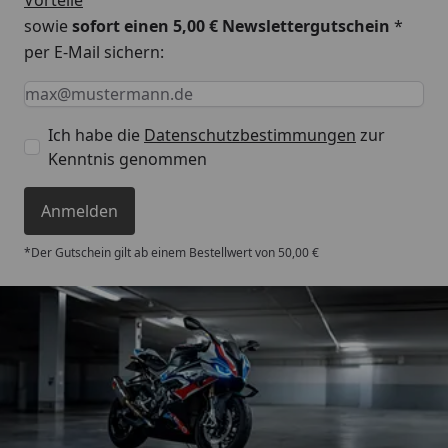
sowie
sofort einen 5,00 € Newslettergutschein
*
per E-Mail sichern:
Keine Eingabe erforderlich
Eingabe erforderlich
E-Mail *
Ich habe die
Datenschutzbestimmungen
zur
Kenntnis genommen
Anmelden
*Der Gutschein gilt ab einem Bestellwert von 50,00 €
Trusted Shops
4,85
/ 5