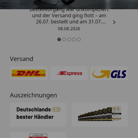
„Sehr zufriedener Kauf! Der
Bestellvorgang war unkompliziert
und der Versand ging flott – am
26.07. bestellt und am 31.07.
geliefert. Die Abdeckplane
08.08.2026
entspricht genau der
Beschreibung und schützt
hervorragend. Absolute
Empfehlung!“
Versand
Auszeichnungen