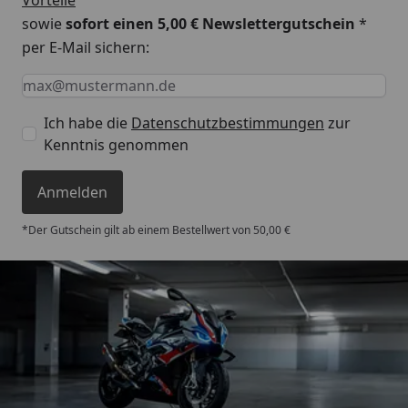
sowie
sofort einen 5,00 € Newslettergutschein
*
per E-Mail sichern:
Keine Eingabe erforderlich
Eingabe erforderlich
E-Mail *
Ich habe die
Datenschutzbestimmungen
zur
Kenntnis genommen
Anmelden
*Der Gutschein gilt ab einem Bestellwert von 50,00 €
Trusted Shops
4,85
/ 5