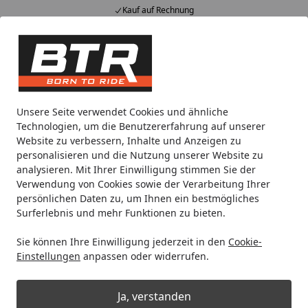
Kauf auf Rechnung
Alle Produkte
Mein Konto
Wunschl
Eink
Hotline
4,85
/ 5
Suchen
Noch 2 Tage und 12 Stunden
Unsere Seite verwendet Cookies und ähnliche
Spare bis zu 35% auf EVOLIFT® Zentralständer
Technologien, um die Benutzererfahrung auf unserer
von BTR!
Website zu verbessern, Inhalte und Anzeigen zu
personalisieren und die Nutzung unserer Website zu
analysieren. Mit Ihrer Einwilligung stimmen Sie der
Motorradteile & Ersatzteile
Anbauteile
BODYSTYLE Sports
Verwendung von Cookies sowie der Verarbeitung Ihrer
Startseite
persönlichen Daten zu, um Ihnen ein bestmögliches
BODYSTYLE Sportsline Bugspoiler
Surferlebnis und mehr Funktionen zu bieten.
ABS Kunststoff blau für HONDA
Sie können Ihre Einwilligung jederzeit in den
Cookie-
CB500F
Einstellungen
anpassen oder widerrufen.
Ja, verstanden