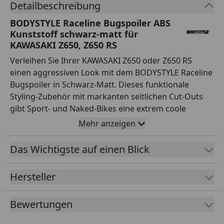
Detailbeschreibung
BODYSTYLE Raceline Bugspoiler ABS
Kunststoff schwarz-matt für
KAWASAKI Z650, Z650 RS
Verleihen Sie Ihrer KAWASAKI Z650 oder Z650 RS
einen aggressiven Look mit dem BODYSTYLE Raceline
Bugspoiler in Schwarz-Matt. Dieses funktionale
Styling-Zubehör mit markanten seitlichen Cut-Outs
gibt Sport- und Naked-Bikes eine extrem coole
Rennstrecken-Optik. Als Premium-Marke der Fechter
Mehr anzeigen
Drive Motorsport GmbH bietet BODYSTYLE Produkte
mit höchster Passgenauigkeit und deutscher
Das Wichtigste auf einen Blick
Präzision unter dem Motto SOUND – STYLE –
EMOTION. Der Bugspoiler wird aus hochfestem ABS-
Hersteller
Kunststoff gefertigt, ist extrem robust und UV-
beständig. Durch die Lackierung in Schwarz-Matt ist
Bewertungen
das Teil sofort montagefertig und fügt sich nahtlos in
das Design Ihrer Kawasaki ein. Die modellspezifische