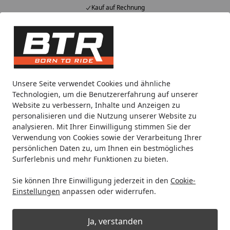
Kauf auf Rechnung
Alle Produkte
Mein Konto
Wunschl
Eink
Hotline
4,85
/ 5
Suchen
Motorradteile & Ersatzteile
Anbauteile
BODYSTYLE Raceli
Unsere Seite verwendet Cookies und ähnliche
Startseite
Technologien, um die Benutzererfahrung auf unserer
BODYSTYLE Raceline Bugspoiler ABS
Website zu verbessern, Inhalte und Anzeigen zu
Kunststoff schwarz-matt für
personalisieren und die Nutzung unserer Website zu
analysieren. Mit Ihrer Einwilligung stimmen Sie der
KAWASAKI Z650, Z650 RS
Verwendung von Cookies sowie der Verarbeitung Ihrer
persönlichen Daten zu, um Ihnen ein bestmögliches
Surferlebnis und mehr Funktionen zu bieten.
Sie können Ihre Einwilligung jederzeit in den
Cookie-
Einstellungen
anpassen oder widerrufen.
Ja, verstanden