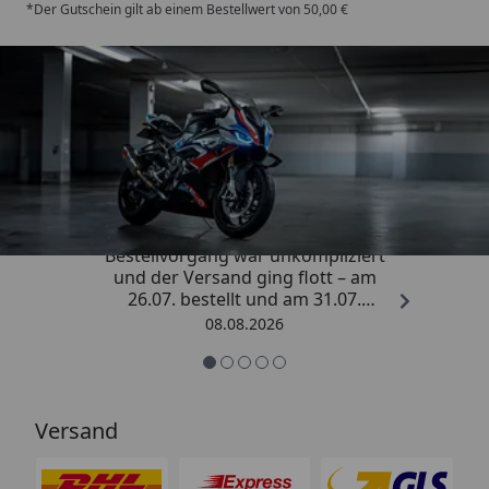
*Der Gutschein gilt ab einem Bestellwert von 50,00 €
Trusted Shops
4,85
/ 5
„Sehr zufriedener Kauf! Der
Bestellvorgang war unkompliziert
und der Versand ging flott – am
26.07. bestellt und am 31.07.
geliefert. Die Abdeckplane
08.08.2026
entspricht genau der
Beschreibung und schützt
hervorragend. Absolute
Empfehlung!“
Versand