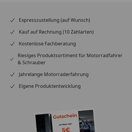
Entwicklung stellt sicher, dass die Installation schnell
und unkompliziert verläuft. Die Lieferung erfolgt
inklusive ABE für die rechtssichere Nutzung im
Expresszustellung (auf Wunsch)
öffentlichen Straßenverkehr. Ein Muss für jeden
sportlichen Fahrer.
Kauf auf Rechnung (10 Zahlarten)
Kostenlose Fachberatung
Riesiges Produktsortiment für Motorradfahrer
& Schrauber
Jahrelange Motorraderfahrung
Eigene Produktentwicklung