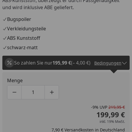
ABS-Kunststoff, überzeugt er durch Passgenauigkeit
und wird inklusive ABE geliefert.
Bugspoiler
Verkleidungsteile
ABS Kunststoff
schwarz-matt
So zahlen Sie nur
195,99 €
(– 4,00 €)
Bedingungen
Menge
Produktmenge um eins verringern
Produktmenge manuell eingeben
Produktmenge um eins erhöhen
-9%
UVP
219,95 €
199,99 €
inkl. 19% MwSt.
7,90 € Versandkosten in Deutschland