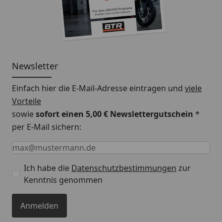
Newsletter
Einfach hier die E-Mail-Adresse eintragen und
viele
Vorteile
sowie
sofort einen 5,00 € Newslettergutschein
*
per E-Mail sichern:
Keine Eingabe erforderlich
Eingabe erforderlich
E-Mail *
Ich habe die
Datenschutzbestimmungen
zur
Kenntnis genommen
Anmelden