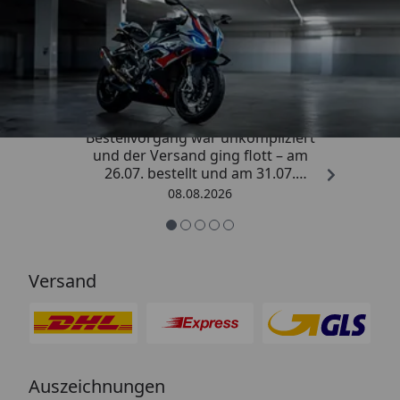
Trusted Shops
4,85
/ 5
„Sehr zufriedener Kauf! Der
Bestellvorgang war unkompliziert
und der Versand ging flott – am
26.07. bestellt und am 31.07.
geliefert. Die Abdeckplane
08.08.2026
entspricht genau der
Beschreibung und schützt
hervorragend. Absolute
Empfehlung!“
Versand
Auszeichnungen