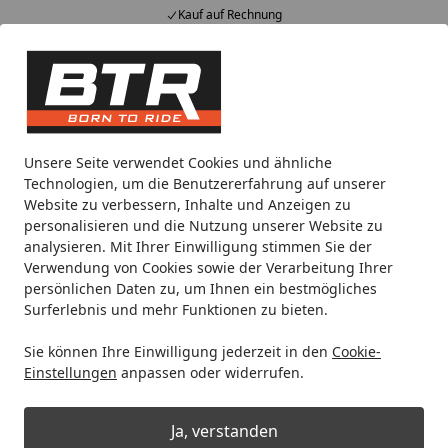
Kauf auf Rechnung
Alle Produkte
Mein Konto
Wunschl
Eink
Hotline
4,85
/ 5
Suchen
Reifenmontage
Reifenmontagezubehör
Montage Werkz
Unsere Seite verwendet Cookies und ähnliche
Startseite
Technologien, um die Benutzererfahrung auf unserer
Bikeservice Montagewerkzeug für
Website zu verbessern, Inhalte und Anzeigen zu
Steckachsen Innen-Ø Achse: 25
personalisieren und die Nutzung unserer Website zu
analysieren. Mit Ihrer Einwilligung stimmen Sie der
mm, ÖHLINS
Verwendung von Cookies sowie der Verarbeitung Ihrer
persönlichen Daten zu, um Ihnen ein bestmögliches
Surferlebnis und mehr Funktionen zu bieten.
Sie können Ihre Einwilligung jederzeit in den
Cookie-
Einstellungen
anpassen oder widerrufen.
Ja, verstanden