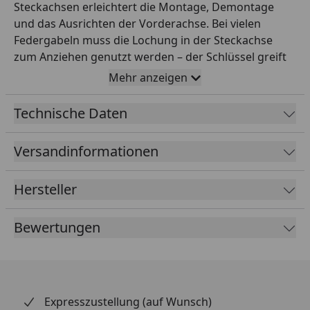
Steckachsen erleichtert die Montage, Demontage
und das Ausrichten der Vorderachse. Bei vielen
Federgabeln muss die Lochung in der Steckachse
zum Anziehen genutzt werden – der Schlüssel greift
in diese Aufnahme und ermöglicht ein kontrolliertes
Mehr anzeigen
Lösen und Festziehen der Achse sowie das saubere
Ausrichten von Gabel und Rad. Diese Ausführung ist
Technische Daten
für einen Achsinnendurchmesser von 25 mm an
Öhlins-Gabeln ausgelegt. Gefertigt aus
Versandinformationen
hochwertigem Kunststoff, schont das Werkzeug die
Achse und ist dennoch stabil. So montierst du die
Hersteller
Vorderachse fachgerecht und richtest die Gabel
korrekt aus, was für sicheres Fahrverhalten wichtig
ist. Bitte vor dem Kauf prüfen, ob
Bewertungen
Achsinnendurchmesser (25 mm) und Gabeltyp
(Öhlins) zu deinem Fahrzeug passen.
Expresszustellung (auf Wunsch)