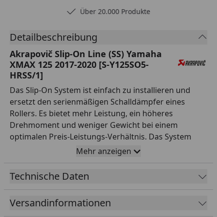
Über 20.000 Produkte
Detailbeschreibung
Akrapovič Slip-On Line (SS) Yamaha
XMAX 125 2017-2020 [S-Y125SO5-
HRSS/1]
Das Slip-On System ist einfach zu installieren und
ersetzt den serienmäßigen Schalldämpfer eines
Rollers. Es bietet mehr Leistung, ein höheres
Drehmoment und weniger Gewicht bei einem
optimalen Preis-Leistungs-Verhältnis. Das System
verleiht dem Scooter den unverwechselbaren tiefen
Mehr anzeigen
Akrapovic-Klang und verändert das optische
Erscheinungsbild dramatisch. Jedes Produkt verfügt
Technische Daten
über eine hochwertige Endkappe aus Carbon. Die EC-
Typgenehmigung ist nur dann gültig, wenn zusätzlich
Versandinformationen
ein Katalysator installiert wird.