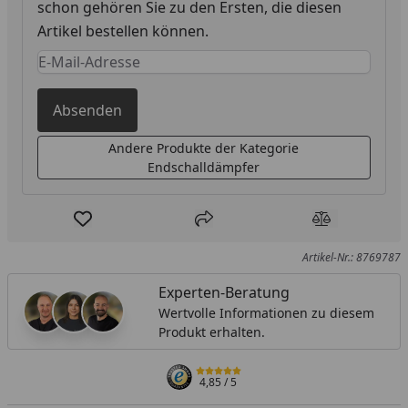
schon gehören Sie zu den Ersten, die diesen
Artikel bestellen können.
Keine Eingabe erforderlich
Eingabe erforderlich
Absenden
Andere Produkte der Kategorie
Endschalldämpfer
Produkt zur Wunschliste hinzufügen
Teilen
Produkt Ver
Artikel-Nr.: 8769787
Experten-Beratung
Wertvolle Informationen zu diesem
Produkt erhalten.
4,85
/ 5