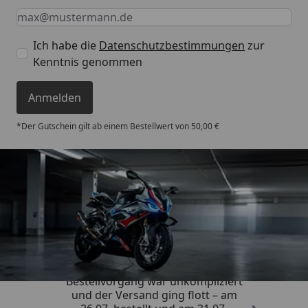
Keine Eingabe erforderlich
Eingabe erforderlich
E-Mail *
Ich habe die
Datenschutzbestimmungen
zur
Kenntnis genommen
Anmelden
*Der Gutschein gilt ab einem Bestellwert von 50,00 €
Trusted Shops
4,85
/ 5
„Sehr zufriedener Kauf! Der
Bestellvorgang war unkompliziert
und der Versand ging flott – am