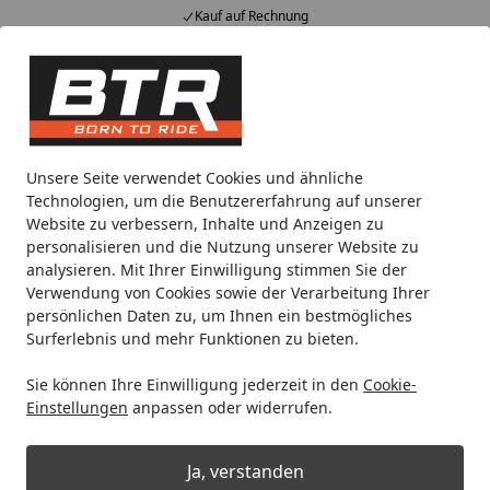
Kauf auf Rechnung
Alle Produkte
Mein Konto
Wunschl
Eink
Hotline
4,85
/ 5
Suchen
Noch 14 Stunden und 22 Minuten
Unsere Seite verwendet Cookies und ähnliche
Spare bis zu 35% auf EVOLIFT® Zentralständer
Technologien, um die Benutzererfahrung auf unserer
von BTR!
Website zu verbessern, Inhalte und Anzeigen zu
personalisieren und die Nutzung unserer Website zu
analysieren. Mit Ihrer Einwilligung stimmen Sie der
Motorradteile & Ersatzteile
Auspuff
Endschalldämpfer
Verwendung von Cookies sowie der Verarbeitung Ihrer
Startseite
persönlichen Daten zu, um Ihnen ein bestmögliches
Akrapovič Slip-On Line (SS) Yamaha
Surferlebnis und mehr Funktionen zu bieten.
XMAX 125 2017-2020 [S-Y125SO5-
Sie können Ihre Einwilligung jederzeit in den
Cookie-
HRSS/1]
Einstellungen
anpassen oder widerrufen.
Ja, verstanden