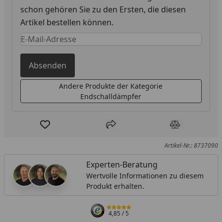
schon gehören Sie zu den Ersten, die diesen
Artikel bestellen können.
Keine Eingabe erforderlich
Eingabe erforderlich
Absenden
Andere Produkte der Kategorie
Endschalldämpfer
Produkt zur Wunschliste hinzufügen
Teilen
Produkt Ver
Artikel-Nr.: 8737090
Experten-Beratung
Wertvolle Informationen zu diesem
Produkt erhalten.
4,85
/ 5