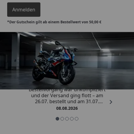
Anmelden
*Der Gutschein gilt ab einem Bestellwert von 50,00 €
Trusted Shops
4,85
/ 5
„Sehr zufriedener Kauf! Der
Bestellvorgang war unkompliziert
und der Versand ging flott – am
26.07. bestellt und am 31.07.
geliefert. Die Abdeckplane
08.08.2026
entspricht genau der
Beschreibung und schützt
hervorragend. Absolute
Empfehlung!“