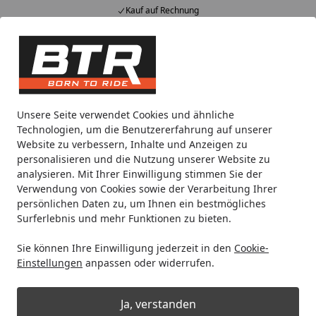
Kauf auf Rechnung
Alle Produkte
Mein Konto
Wunschl
Eink
Hotline
4,85
/ 5
Suchen
Noch 15 Stunden und 13 Minuten
Unsere Seite verwendet Cookies und ähnliche
Spare bis zu 35% auf EVOLIFT® Zentralständer
Technologien, um die Benutzererfahrung auf unserer
von BTR!
Website zu verbessern, Inhalte und Anzeigen zu
personalisieren und die Nutzung unserer Website zu
analysieren. Mit Ihrer Einwilligung stimmen Sie der
Motorradteile & Ersatzteile
Auspuff
Endschalldämpfer
Verwendung von Cookies sowie der Verarbeitung Ihrer
Startseite
persönlichen Daten zu, um Ihnen ein bestmögliches
Akrapovič Slip-On Line (Carbon)
Surferlebnis und mehr Funktionen zu bieten.
RSV4 15-16, [S-A10SO8-RC]
Sie können Ihre Einwilligung jederzeit in den
Cookie-
Einstellungen
anpassen oder widerrufen.
Ja, verstanden