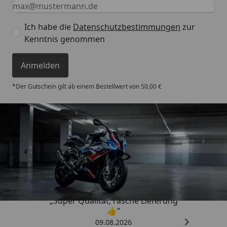
Keine Eingabe erforderlich
Eingabe erforderlich
E-Mail *
Ich habe die
Datenschutzbestimmungen
zur
Kenntnis genommen
Anmelden
*Der Gutschein gilt ab einem Bestellwert von 50,00 €
Trusted Shops
4,85
/ 5
„Super Qualität, rasche Lieferung
👍“
09.08.2026