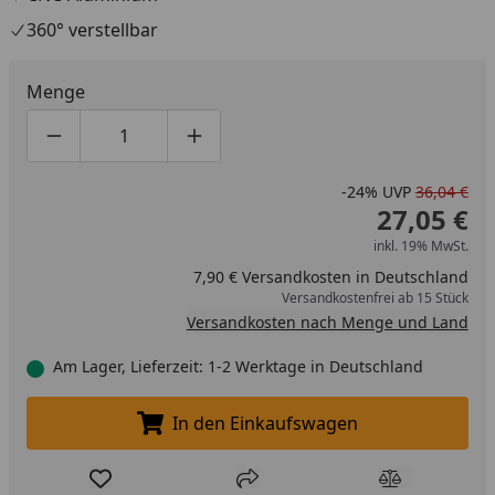
360° verstellbar
Menge
Produktmenge um eins verringern
Produktmenge manuell eingeben
Produktmenge um eins erhöhen
-24%
UVP
36,04 €
27,05 €
inkl. 19% MwSt.
7,90 € Versandkosten in Deutschland
Versandkostenfrei ab 15 Stück
Versandkosten nach Menge und Land
Am Lager, Lieferzeit: 1-2 Werktage in Deutschland
In den Einkaufswagen
In den Einkaufswagen legen
Produkt zur Wunschliste hinzufügen
Teilen
Produkt Ver