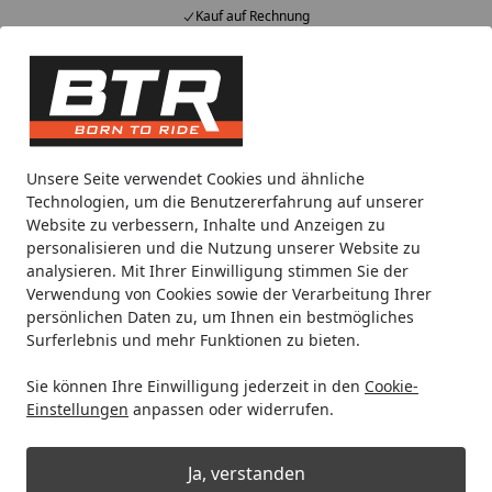
Kauf auf Rechnung
Alle Produkte
Mein Konto
Wunschl
Eink
Hotline
4,85
/ 5
Suchen
Motorradteile & Ersatzteile
Anbauteile
Smartphone Halt
Unsere Seite verwendet Cookies und ähnliche
Startseite
Technologien, um die Benutzererfahrung auf unserer
SP Connect™ A** Anti Vibration
Website zu verbessern, Inhalte und Anzeigen zu
Module Chrom [spc]
personalisieren und die Nutzung unserer Website zu
analysieren. Mit Ihrer Einwilligung stimmen Sie der
Verwendung von Cookies sowie der Verarbeitung Ihrer
persönlichen Daten zu, um Ihnen ein bestmögliches
Surferlebnis und mehr Funktionen zu bieten.
Sie können Ihre Einwilligung jederzeit in den
Cookie-
Einstellungen
anpassen oder widerrufen.
Ja, verstanden