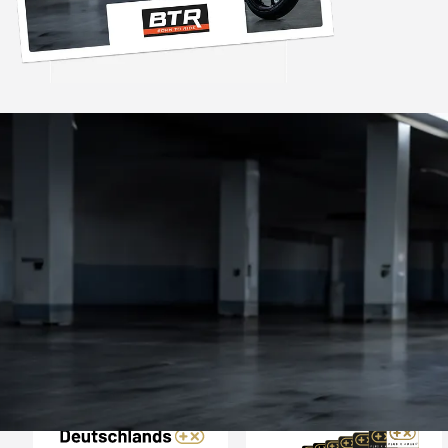
Trusted Shops
„Die Abwicklung ein
bzw. Bestellung läu
schnell ab. Als Firma braucht man
verlässliche Partner
4,85
/ 5
2.007 Bewertungen
ich hier gefu
06.08.202
Auszeichnungen