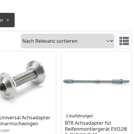
er
Sortieren
Ansicht 
ukt am Lager
Produkt am Lager
2 Ausführungen
Universal Achsadapter
BTR Achsadapter für
Einarmschwingen
Reifenmontiergerät EVO2®
Lager