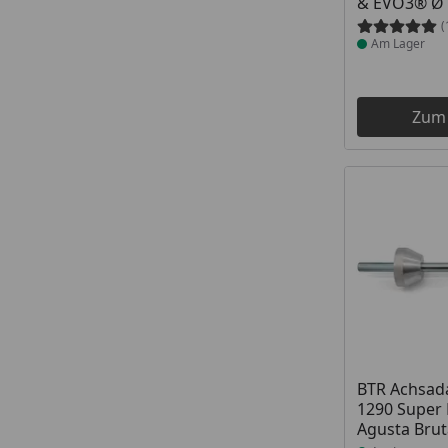
& EVO3® Ø
(
Am Lager
Zum
Produkt am
BTR Achsad
1290 Super
Agusta Brut