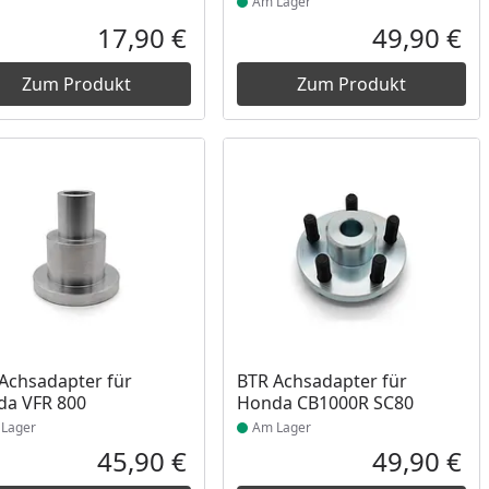
Am Lager
17,90 €
49,90 €
reis
Aktueller Preis
Akt
Zum Produkt
Zum Produkt
ukt am Lager
Produkt am Lager
Achsadapter für
BTR Achsadapter für
da VFR 800
Honda CB1000R SC80
Lager
Am Lager
45,90 €
49,90 €
reis
Aktueller Preis
Akt