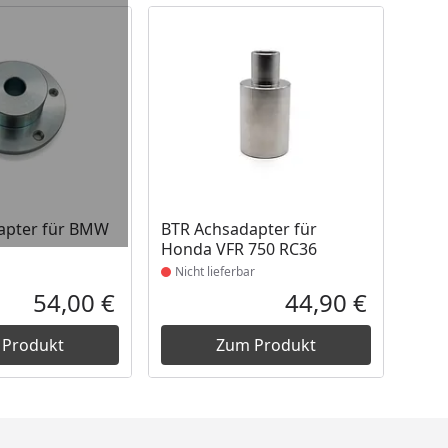
 Lager
Produkt nicht lieferbar
apter für BMW
BTR Achsadapter für
Honda VFR 750 RC36
Nicht lieferbar
54,00 €
44,90 €
Aktueller Preis
Aktueller P
 Produkt
Zum Produkt