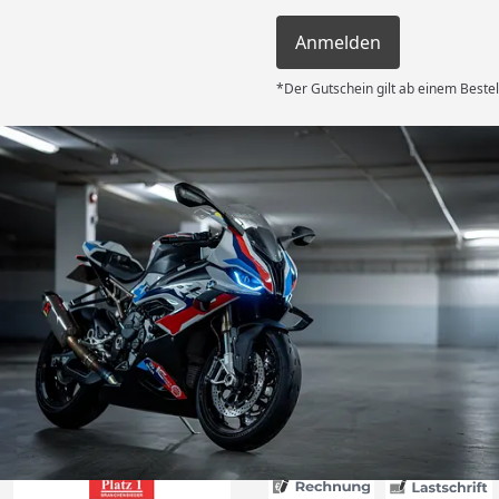
Anmelden
*Der Gutschein gilt ab einem Bestel
Versand
es Auftrages
ft angemessen
 und das habe
nden.“
6
Akzeptierte Zahlungsa