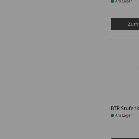
Am Lager
Zum
Produkt am
BTR Stufen
Am Lager