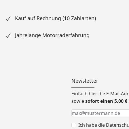
Kauf auf Rechnung (10 Zahlarten)
Jahrelange Motorraderfahrung
Newsletter
Einfach hier die E-Mail-A
sowie
sofort einen 5,00 
Keine Eingabe erforderlic
Eingabe erforderlich
E-Mail *
Ich habe die
Datensch