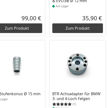
& EVO3® Ø 12 mm
Am Lager
99,00 €
35,90 €
reis
Aktueller Preis
Akt
Zum Produkt
Zum Produkt
ukt am Lager
Produkt am Lager
 Stufenkonus Ø 15 mm
BTR Achsadapter für BMW
3- und 4-Loch Felgen
Lager
(1)