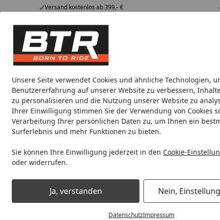
Versand kostenlos ab 399,- €
Hotline
07051 / 9 222 5959
4,85
/ 5
Mi-Fr. 8-12 Uhr
2.007 Bewertungen
Tipps &
BTR
Alle Produkte
Marken
Alle Produkte
Tricks
Produktwelt
Unsere Seite verwendet Cookies und ähnliche Technologien, u
Benutzererfahrung auf unserer Website zu verbessern, Inhalt
EVO3®
Sets / Bundles
Zubehör
Achsadapter
zu personalisieren und die Nutzung unserer Website zu analys
Ihrer Einwilligung stimmen Sie der Verwendung von Cookies s
Verarbeitung Ihrer persönlichen Daten zu, um Ihnen ein best
Noch 1 Tag und 18 Stunden
Spare b
Surferlebnis und mehr Funktionen zu bieten.
Sie können Ihre Einwilligung jederzeit in den
Cookie-Einstellu
oder widerrufen.
EVO3®
Achsadapter
Startseite
Achsadapter für Reifenmont
Ja, verstanden
Nein, Einstellun
Datenschutz
Impressum