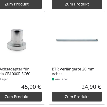
Zum Produkt
Zum Produkt
ukt am Lager
Produkt am Lager
Achsadapter für
BTR Verlängerte 20 mm
da CB1000R SC60
Achse
Lager
Am Lager
45,90 €
24,90 €
reis
Aktueller Preis
Akt
Zum Produkt
Zum Produkt