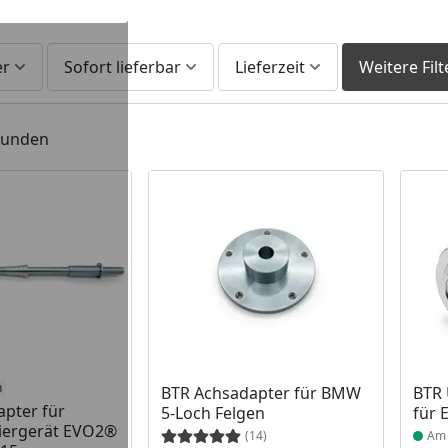
er
Sofort lieferbar
Lieferzeit
Weitere Filt
efunden
 Lager
n
Produkt am Lager
Prod
BTR Achsadapter für BMW
BTR 
pter für
5-Loch Felgen
für 
iergerät EVO2®
(14)
Am 