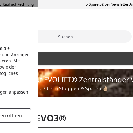
Kauf auf Rechnung
Spare 5€ bei Newsletter 
Suche
m die
e und Anzeigen
Einzelteile
ieren. Mit
owie der
mögliches
is zu 35% auf EVOLIFT® Zentralständer 
Viel Spaß beim Shoppen & Sparen ✌🏼
ngen
anpassen
iergerät EVO3®
gen öffnen