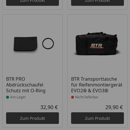
Zum Produkt
Zum Produkt
Produkt am Lager
Produkt nicht lieferbar
BTR PRO
BTR Transporttasche
Abdrückschaufel
für Reifenmontiergerät
Schutz mit O-Ring
EVO2® & EVO3®
Am Lager
Nicht lieferbar
32,90 €
29,90 €
Aktueller Preis
Akt
Zum Produkt
Zum Produkt