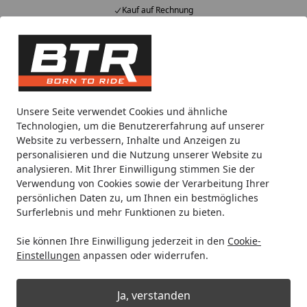
Kauf auf Rechnung
Alle Produkte
Mein Konto
Wunschl
Eink
Hotline
4,85
/ 5
Suchen
Noch 2 Tage und 6 Stunden
Unsere Seite verwendet Cookies und ähnliche
Spare bis zu 35% auf EVOLIFT® Zentralständer
Technologien, um die Benutzererfahrung auf unserer
von BTR!
Website zu verbessern, Inhalte und Anzeigen zu
personalisieren und die Nutzung unserer Website zu
analysieren. Mit Ihrer Einwilligung stimmen Sie der
EVO2®
Zubehör
Verwendung von Cookies sowie der Verarbeitung Ihrer
Startseite
persönlichen Daten zu, um Ihnen ein bestmögliches
Zubehör für Reifenmontiergerät
Surferlebnis und mehr Funktionen zu bieten.
EVO2®
Sie können Ihre Einwilligung jederzeit in den
Cookie-
Einstellungen
anpassen oder widerrufen.
Ihre Artikelübersicht
Ja, verstanden
Kategorien