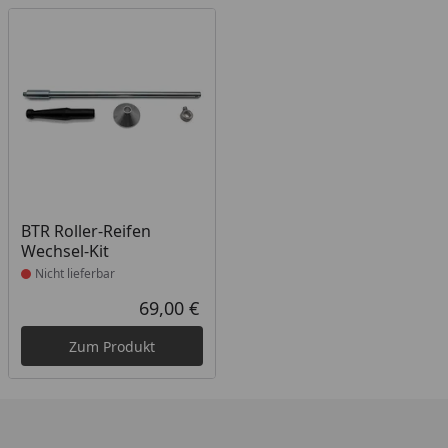
Produkt nicht lieferbar
BTR Roller-Reifen
Wechsel-Kit
Nicht lieferbar
69,00 €
Aktueller Preis
Zum Produkt