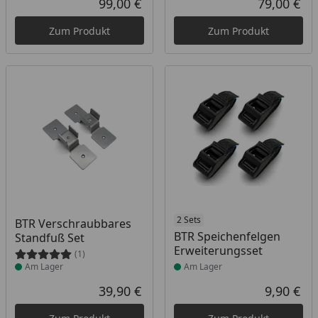
99,00 €
79,00 €
Aktueller Preis
Akt
Zum Produkt
Zum Produkt
Produkt am Lager
Produkt am Lager
2 Sets
BTR Verschraubbares
BTR Speichenfelgen
Standfuß Set
Erweiterungsset
(1)
Am Lager
Am Lager
39,90 €
9,90 €
Aktueller Preis
Akt